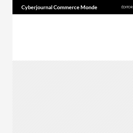
Aller
Recherche
Cyberjournal Commerce Monde
ÉDITOR
au
contenu
A