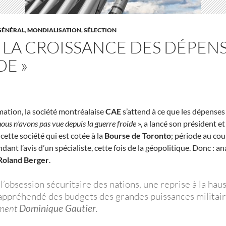
GÉNÉRAL
,
MONDIALISATION
,
SÉLECTION
: LA CROISSANCE DES DÉPENS
E »
mation, la société montréalaise
CAE
s’attend à ce que les dépenses
us n’avons pas vue depuis la guerre froide
», a lancé son président et
ette société qui est cotée à la
Bourse de Toronto
; période au cour
dant l’avis d’un spécialiste, cette fois de la géopolitique. Donc : a
Roland Berger
.
l’obsession sécuritaire des nations, une reprise à la hau
e appréhendé des budgets des grandes puissances militair
ement
Dominique Gautier
.