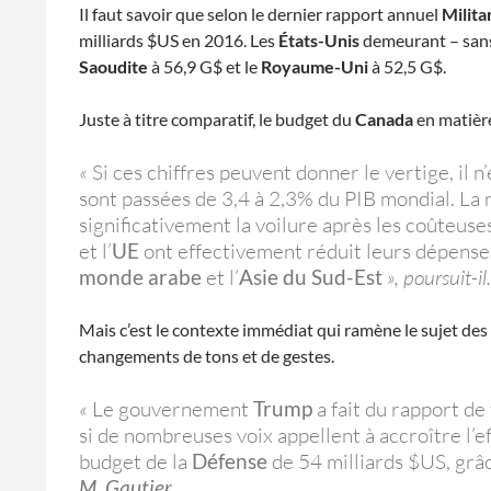
Il faut savoir que selon le dernier rapport annuel
Milita
milliards $US en 2016. Les
États-Unis
demeurant – sans 
Saoudite
à 56,9 G$ et le
Royaume-Uni
à 52,5 G$.
Juste à titre comparatif, le budget du
Canada
en matière
«
Si ces chiffres peuvent donner le vertige, il 
sont passées de 3,4 à 2,3% du PIB mondial. La 
significativement la voilure après les coûteuse
et l’
UE
ont effectivement réduit leurs dépense
monde arabe
et l’
Asie du Sud-Est
», poursuit-il.
Mais c’est le contexte immédiat qui ramène le sujet des
changements de tons et de gestes.
«
Le gouvernement
Trump
a fait du rapport de
si de nombreuses voix appellent à accroître l’e
budget de la
Défense
de 54 milliards $US, grâ
M. Gautier
.