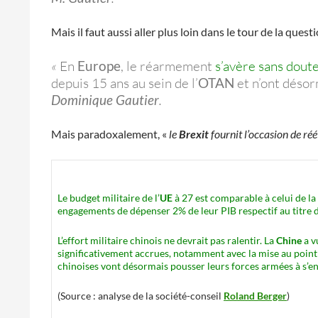
Mais il faut aussi aller plus loin dans le tour de la ques
«
En
Europe
, le réarmement
s’avère sans dout
depuis 15 ans au sein de l’
OTAN
et n’ont désor
Dominique Gautier
.
Mais paradoxalement, «
le
Brexit
fournit l’occasion de ré
Le budget militaire de l’
UE
à 27 est comparable à celui de la
engagements de dépenser 2% de leur PIB respectif au titre du 
L’effort militaire chinois ne devrait pas ralentir. La
Chine
a v
significativement accrues, notamment avec la mise au point
chinoises vont désormais pousser leurs forces armées à s’eng
(Source : analyse de la société-conseil
Roland Berger
)