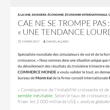
À LA UNE
,
DOSSIERS
,
ÉCONOMIE
,
ÉCONOMIE INTERNATIONALE
,
CAE NE SE TROMPE PAS 
« UNE TENDANCE LOURD
9 MARS 2017
DANIEL ALLARD
Spécialiste mondiale des simulateurs de vol et de la for
croissance. «
Nous sommes dans une situation unique que no
du dévoilement des résultats du troisième trimestre de c
COMMERCE MONDE
a voulu valider le tout, en deman
bureau de
Montréal
de la firme-conseil internationale
«
Conséquence de l’instabilité croissante et de 
semble inévitable
. Selon le taux de croissanc
friser les 2 000 milliards US$
», analyse global