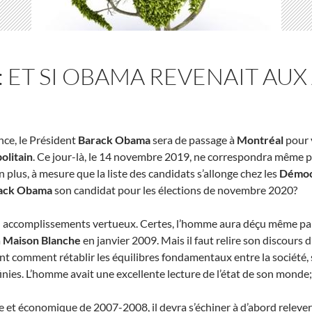
 ET SI OBAMA REVENAIT AUX 
nce, le Président
Barack Obama
sera de passage à
Montréal
pour 
litain
. Ce jour-là, le 14 novembre 2019, ne correspondra même p
n plus, à mesure que la liste des candidats s’allonge chez les
Démoc
ack Obama
son candidat pour les élections de novembre 2020?
n accomplissements vertueux. Certes, l’homme aura déçu même parm
a
Maison Blanche
en janvier 2009. Mais il faut relire son discours 
t comment rétablir les équilibres fondamentaux entre la société,
inies. L’homme avait une excellente lecture de l’état de son mond
ère et économique de 2007-2008, il devra s’échiner à d’abord releve