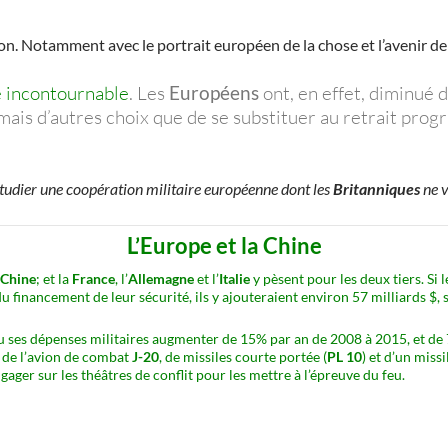
tion. Notamment avec le portrait européen de la chose et l’avenir de 
e incontournable
. Les
Européens
ont, en effet, diminué 
mais d’autres choix que de se substituer au retrait prog
étudier une coopération militaire européenne dont les
Britanniques
ne v
L’Europe et la Chine
Chine
; et la
France
, l’
Allemagne
et l’
Italie
y pèsent pour les deux tiers. Si
financement de leur sécurité, ils y ajouteraient environ 57 milliards $, so
u ses dépenses militaires augmenter de 15% par an de 2008 à 2015, et de 
 de l’avion de combat
J-20
, de missiles courte portée (
PL 10
) et d’un miss
ager sur les théâtres de conflit pour les mettre à l’épreuve du feu.