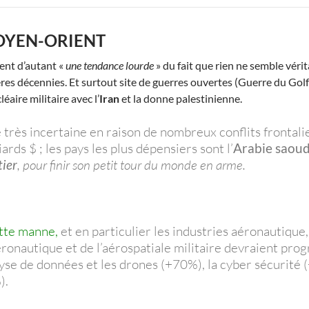
OYEN-ORIENT
ient d’autant «
une tendance lourde
» du fait que rien ne semble véri
ères décennies. Et surtout site de guerres ouvertes (Guerre du Golf
éaire militaire avec l’
Iran
et la donne palestinienne.
 très incertaine en raison de nombreux conflits frontalie
ds $ ; les pays les plus dépensiers sont l’
Arabie saoud
ier
, pour finir son petit tour du monde en arme.
ette manne,
et en particulier les industries aéronautique
aéronautique et de l’aérospatiale militaire devraient pr
lyse de données et les drones (+70%), la cyber sécurité 
).