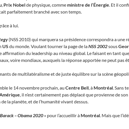
u
,
Prix Nobel
de physique, comme
ministre de l’Énergie
. Et il conf
tait parfaitement branché avec son temps.
âce à lui.
tegy
(NSS 2010) qui marquera sa présidence correspondra a une ré
on
US
du monde. Voulant tourner la page de la
NSS 2002
sous
Geor
e affirmation du leadership au niveau global. Le faisant en tant que
onaux, voire mondiaux, auxquels la réponse apportée ne peut pas ê
ants de multilatéralisme et de juste équilibre sur la scène géopol
omble le 14 novembre prochain, au
Centre Bell
, à
Montréal
. Sans t
d’Amérique
, il n’est certainement pas déplacé que provienne de son
de la planète, et de l’humanité vivant dessus.
 Barack – Obama 2020
» pour l’accueillir à
Montréal
. Mais que l’idé