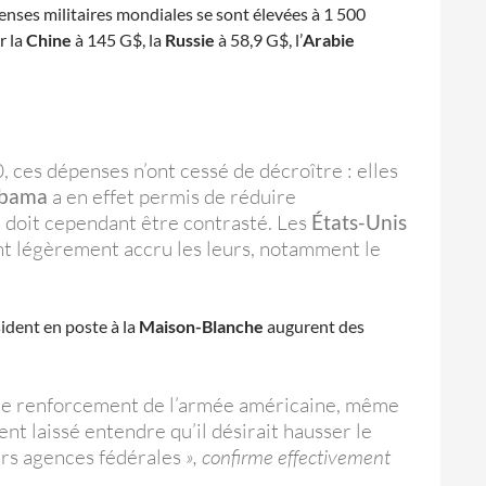
penses militaires mondiales se sont élevées à 1 500
r la
Chine
à 145 G$, la
Russie
à 58,9 G$, l’
Arabie
, ces dépenses n’ont cessé de décroître : elles
bama
a en effet permis de réduire
e doit cependant être contrasté. Les
États-Unis
nt légèrement accru les leurs, notamment le
ident en poste à la
Maison-Blanche
augurent des
cé le renforcement de l’armée américaine, même
t laissé entendre qu’il désirait hausser le
urs agences fédérales
», confirme effectivement