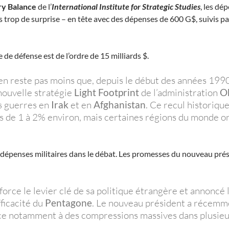
ry Balance
de l’
International Institute for Strategic Studies
, les dé
trop de surprise – en tête avec des dépenses de 600 G$, suivis pa
 de défense est de l’ordre de 15 milliards $.
n’en reste pas moins que, depuis le début des années 1990
nouvelle stratégie
Light Footprint
de l’administration
O
s guerres en
Irak
et en
Afghanistan
. Ce recul historiqu
s de 1 à 2% environ, mais certaines régions du monde o
 dépenses militaires dans le débat. Les promesses du nouveau prés
 force le levier clé de sa politique étrangère et annon
fficacité du
Pentagone
. Le nouveau président a récemmen
ce notamment à des compressions massives dans plusie