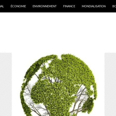
IAL
ÉCONOMIE
ENVIRONNEMENT
FINANCE
MONDIALISATION
B
rchives par mot-clé : Barack Obama