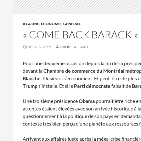
À LA UNE
,
ÉCONOMIE
,
GÉNÉRAL
« COME BACK BARACK » :
10 JUIN 2019
DANIEL ALLARD
Pour une deuxième occasion depuis la fin de sa préside
devant la
Chambre de commerce du Montréal métropo
Blanche
. Plusieurs s’en ennuient. Et peut-être de plus e
Trump
s’installe. Et si le
Parti démocrate
faisait de
Bar
Une troisième présidence
Obama
pourrait être riche e
attentes étaient élevées avec son arrivée historique à l
questionnement à la politique de son pays en demandan
contexte très bien perçu d’une planète aux ressources f
Arrivant aux affaires juste après la méga-crise financi