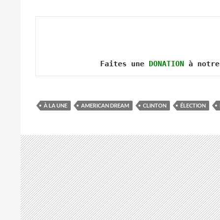
Faites une 
DONATION
 à notre
À LA UNE
AMERICAN DREAM
CLINTON
ÉLECTION