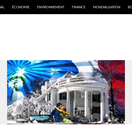
IAL
ÉCONOMIE
ENVIRONNEMENT
FINANCE
MONDIALISATION
B
rchives par mot-clé : obama