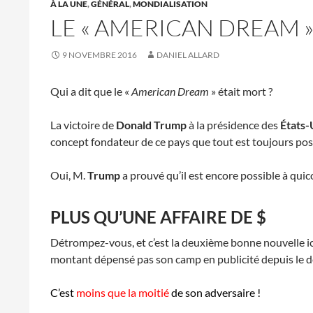
À LA UNE
,
GÉNÉRAL
,
MONDIALISATION
LE « AMERICAN DREAM 
9 NOVEMBRE 2016
DANIEL ALLARD
Qui a dit que le «
American Dream
» était mort ?
La victoire de
Donald Trump
à la présidence des
États-
concept fondateur de ce pays que tout est toujours pos
Oui, M.
Trump
a prouvé qu’il est encore possible à qui
PLUS QU’UNE AFFAIRE DE $
Détrompez-vous, et c’est la deuxième bonne nouvelle ici
montant dépensé pas son camp en publicité depuis le d
C’est
moins que la moitié
de son adversaire !