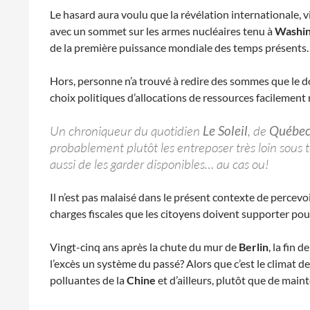
Le hasard aura voulu que la révélation internationale,
avec un sommet sur les armes nucléaires tenu à
Washin
de la première puissance mondiale des temps présents
Hors, personne n’a trouvé à redire des sommes que le do
choix politiques d’allocations de ressources facilement
Un chroniqueur du quotidien
Le Soleil
, de
Québe
probablement plutôt les entreposer très loin sous te
aussi de les garder disponibles… au cas ou!
Il n’est pas malaisé dans le présent contexte de perce
charges fiscales que les citoyens doivent supporter pour
Vingt-cinq ans après la chute du mur de
Berlin
, la fin 
l’excès un système du passé? Alors que c’est le climat 
polluantes de la
Chine
et d’ailleurs, plutôt que de mai