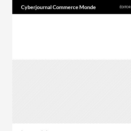
Aller
Recherche
Cyberjournal Commerce Monde
ÉDITOR
au
contenu
A