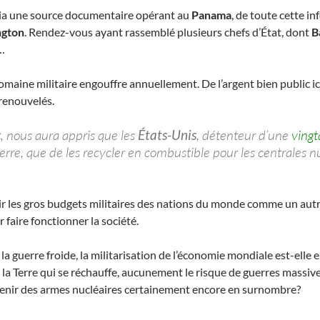
 via une source documentaire opérant au
Panama
, de toute cette i
gton
. Rendez-vous ayant rassemblé plusieurs chefs d’État, dont
B
…
maine militaire engouffre annuellement. De l’argent bien public ic
 renouvelés.
c
, nous aura appris que les
États-Unis
, détenteur d’une
vingt
rre, que de les recycler en combustible pour les centrales nuc
voir les gros budgets militaires des nations du monde comme un au
 faire fonctionner la société.
de la guerre froide, la militarisation de l’économie mondiale est-el
de la Terre qui se réchauffe, aucunement le risque de guerres massi
ntenir des armes nucléaires certainement encore en surnombre?