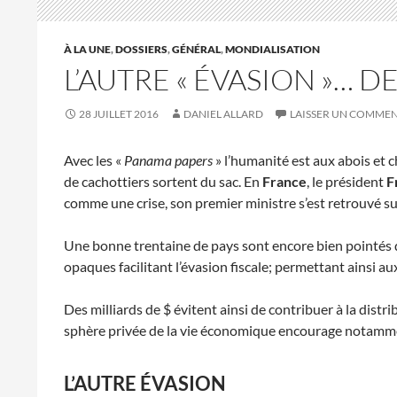
À LA UNE
,
DOSSIERS
,
GÉNÉRAL
,
MONDIALISATION
L’AUTRE « ÉVASION »… 
28 JUILLET 2016
DANIEL ALLARD
LAISSER UN COMMEN
Avec les «
Panama papers
» l’humanité est aux abois et c
de cachottiers sortent du sac. En
France
, le président
F
comme une crise, son premier ministre s’est retrouvé sur
Une bonne trentaine de pays sont encore bien pointés
opaques facilitant l’évasion fiscale; permettant ainsi au
Des milliards de $ évitent ainsi de contribuer à la distri
sphère privée de la vie économique encourage notamment
L’AUTRE ÉVASION