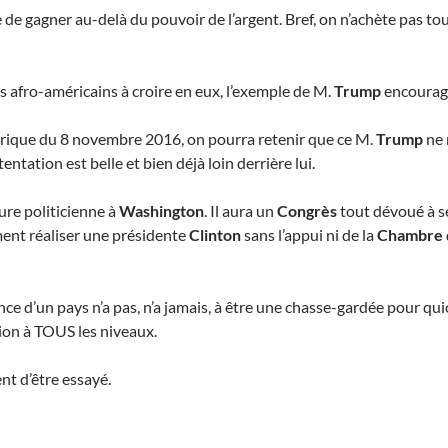
 de gagner au-delà du pouvoir de l’argent. Bref, on n’achète pas to
 afro-américains à croire en eux, l’exemple de M.
Trump
encourage
torique du 8 novembre 2016, on pourra retenir que ce M.
Trump
ne 
ntation est belle et bien déjà loin derrière lui.
ure politicienne à
Washington
. Il aura un
Congrès
tout dévoué à se
ment réaliser une présidente
Clinton
sans l’appui ni de la
Chambre 
 d’un pays n’a pas, n’a jamais, à être une chasse-gardée pour qui
ation à TOUS les niveaux.
t d’être essayé.