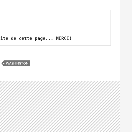
oite de cette page... MERCI
!
WASHINGTON