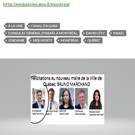
http://embassies.gov.il/montreal
À LA UNE
CANAL D'AQABA
CONSULAT GÉNÉRAL D’ISRAËL À MONTRÉAL
DAVID LÉVY
ISRAEL
JORDANIE
MER MORTE
MONTRÉAL
QUÉBEC