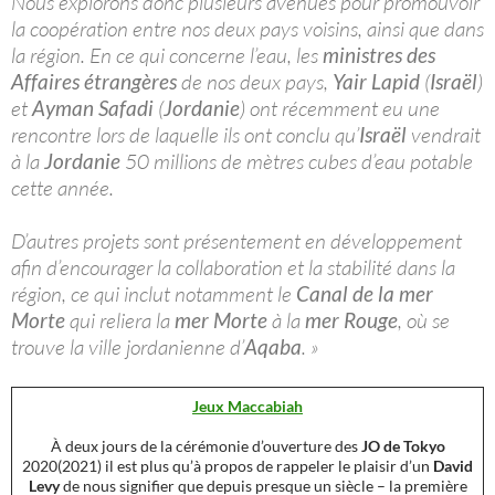
Nous explorons donc plusieurs avenues pour promouvoir
la coopération entre nos deux pays voisins, ainsi que dans
la région. En ce qui concerne l’eau, les
ministres des
Affaires étrangères
de nos deux pays,
Yair Lapid
(
Israël
)
et
Ayman Safadi
(
Jordanie
) ont récemment eu une
rencontre lors de laquelle ils ont conclu qu’
Israël
vendrait
à la
Jordanie
50 millions de mètres cubes d’eau potable
cette année.
D’autres projets sont présentement en développement
afin d’encourager la collaboration et la stabilité dans la
région, ce qui inclut notamment le
Canal de la mer
Morte
qui reliera la
mer Morte
à la
mer Rouge
, où se
trouve la ville jordanienne d’
Aqaba
. »
Jeux Maccabiah
À deux jours de la cérémonie d’ouverture des
JO de Tokyo
2020(2021) il est plus qu’à propos de rappeler le plaisir d’un
David
Levy
de nous signifier que depuis presque un siècle – la première