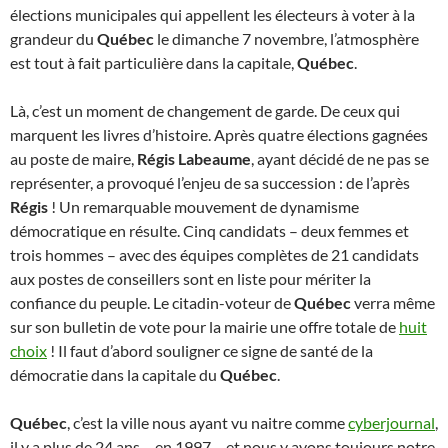
élections municipales qui appellent les électeurs à voter à la
grandeur du
Québec
le dimanche 7 novembre, l’atmosphère
est tout à fait particulière dans la capitale,
Québec
.
Là, c’est un moment de changement de garde. De ceux qui
marquent les livres d’histoire. Après quatre élections gagnées
au poste de maire,
Régis Labeaume
, ayant décidé de ne pas se
représenter, a provoqué l’enjeu de sa succession : de l’après
Régis
! Un remarquable mouvement de dynamisme
démocratique en résulte. Cinq candidats – deux femmes et
trois hommes – avec des équipes complètes de 21 candidats
aux postes de conseillers sont en liste pour mériter la
confiance du peuple. Le citadin-voteur de
Québec
verra même
sur son bulletin de vote pour la mairie une offre totale de
huit
choix
! Il faut d’abord souligner ce signe de santé de la
démocratie dans la capitale du
Québec
.
Québec
, c’est la ville nous ayant vu naitre comme
cyberjournal
,
il y a plus de 24 ans – en 1997 – et nous y avons toujours notre