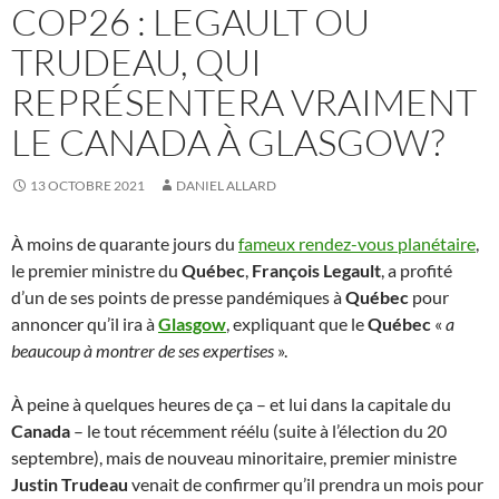
COP26 : LEGAULT OU
TRUDEAU, QUI
REPRÉSENTERA VRAIMENT
LE CANADA À GLASGOW?
13 OCTOBRE 2021
DANIEL ALLARD
À moins de quarante jours du
fameux rendez-vous planétaire
,
le premier ministre du
Québec
,
François Legault
, a profité
d’un de ses points de presse pandémiques à
Québec
pour
annoncer qu’il ira à
Glasgow
, expliquant que le
Québec
«
a
beaucoup à montrer de ses expertises
».
À peine à quelques heures de ça – et lui dans la capitale du
Canada
– le tout récemment réélu (suite à l’élection du 20
septembre), mais de nouveau minoritaire, premier ministre
Justin Trudeau
venait de confirmer qu’il prendra un mois pour