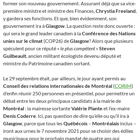
former son nouveau gouvernement. Assurant déjà que sa vice-
première ministre et ministre des Finances,
Chrystia Freeland
,
y gardera ses fonctions. Et que, bien évidemment, son
gouvernement ira à
Glasgow
. La question reste donc ouverte :
qui sera le grand leader canadien à la
Conférence des Nations
unies sur le climat
(COP26) de
Glasgow
? Alors que plusieurs
spéculent pour ce réputé «
le plus compétent
»
Steven
Guilbeault
, ancien militant écologiste devenu député et
ministre du Patrimoine canadien sortant.
Le 29 septembre était, par ailleurs, le jour ayant permis au
Conseil des relations internationales de Montréal
(
CORIM
)
d’enfin réunir 250 personnes en présentiel, pour permettre un
débat entre les deux principaux candidats à la mairie de
Montréal
: la mairesse sortante
Valérie Plante
et l’ex-maire
Denis Coderre
. Ici, pas question de dire qu’elle ou qu’il ira à
Glasgow
, parce que tous les
Québécois
–
Montréalais
inclus –
iront aux urnes le 7 novembre 2021 pour se choisir des édiles
municipaux pour le prochain mandat de quatre ans qui