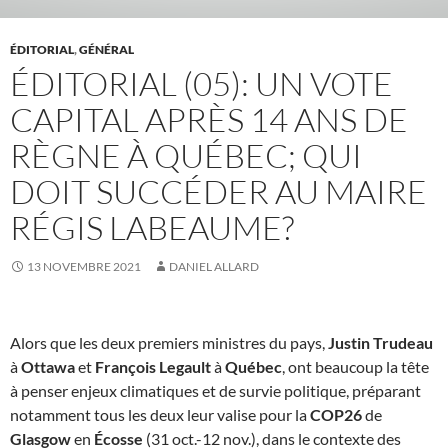
ÉDITORIAL
,
GÉNÉRAL
ÉDITORIAL (05): UN VOTE
CAPITAL APRÈS 14 ANS DE
RÈGNE À QUÉBEC; QUI
DOIT SUCCÉDER AU MAIRE
RÉGIS LABEAUME?
13 NOVEMBRE 2021
DANIEL ALLARD
Alors que les deux premiers ministres du pays,
Justin Trudeau
à
Ottawa
et
François Legault
à
Québec
, ont beaucoup la tête
à penser enjeux climatiques et de survie politique, préparant
notamment tous les deux leur valise pour la
COP26
de
Glasgow
en
Écosse
(31 oct.-12 nov.), dans le contexte des