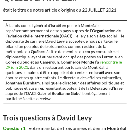
était le titre de notre article d’origine du
22 JUILLET 2021
À la fois consul général d’
Israël
en poste à
Montréal
et
représentant permanent de son pays auprès de l’
Organisation de
l’aviation civile internationale
(OACI) – elle y a son siège social – le
diplomate de carrière
David Levy
a accepté de nous partager le
bilan d’un peu plus de trois années comme résident de la
métropole du
Québec
, à titre de membre du corps consulaire et
diplomatique, ayant auparavant occupé des postes en
Lettonie
, en
Corée du Sud
et au
Cameroun
.
Commerce Monde
l’a
rencontré le
29 juin 2021
, dans un restaurant portugais de
Montréal
, à
quelques semaines d’être rappelé et de rentrer en
Israël
avec son
épouse et ses quatre enfants. Le directeur des affaires culturelles,
Jonathan Burnham
, ainsi que le directeur des affaires politiques et
publiques et aussi représentant suppléant de la
Délégation d’Israël
auprès de l’
OACI
,
Gabriel Boulianne Gobeil
, ont également
participé à cette
interview
.
Trois questions à
David Levy
Question 1
: Votre mandat de trois années et demi à
Montréal