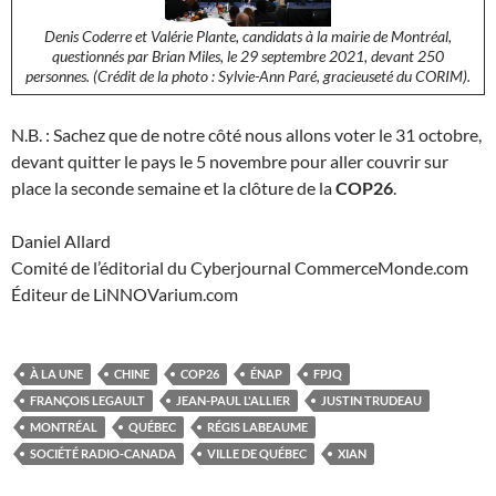
Denis Coderre et Valérie Plante, candidats à la mairie de Montréal,
questionnés par Brian Miles, le 29 septembre 2021, devant 250
personnes. (Crédit de la photo : Sylvie-Ann Paré, gracieuseté du CORIM).
N.B. : Sachez que de notre côté nous allons voter le 31 octobre,
devant quitter le pays le 5 novembre pour aller couvrir sur
place la seconde semaine et la clôture de la
COP26
.
Daniel Allard
Comité de l’éditorial du Cyberjournal CommerceMonde.com
Éditeur de LiNNOVarium.com
À LA UNE
CHINE
COP26
ÉNAP
FPJQ
FRANÇOIS LEGAULT
JEAN-PAUL L'ALLIER
JUSTIN TRUDEAU
MONTRÉAL
QUÉBEC
RÉGIS LABEAUME
SOCIÉTÉ RADIO-CANADA
VILLE DE QUÉBEC
XIAN