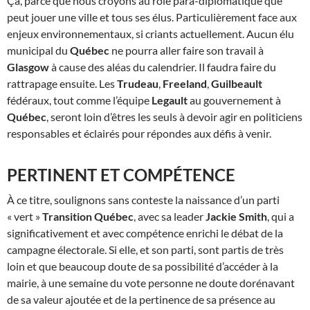
Ça, parce que nous croyons au rôle para-diplomatique que
peut jouer une ville et tous ses élus. Particulièrement face aux
enjeux environnementaux, si criants actuellement. Aucun élu
municipal du
Québec
ne pourra aller faire son travail à
Glasgow
à cause des aléas du calendrier. Il faudra faire du
rattrapage ensuite. Les
Trudeau
,
Freeland
,
Guilbeault
fédéraux, tout comme l’équipe
Legault
au gouvernement à
Québec
, seront loin d’êtres les seuls à devoir agir en politiciens
responsables et éclairés pour répondes aux défis à venir.
PERTINENT ET COMPÉTENCE
À ce titre, soulignons sans conteste la naissance d’un parti
« vert »
Transition Québec
, avec sa leader
Jackie Smith
, qui a
significativement et avec compétence enrichi le débat de la
campagne électorale. Si elle, et son parti, sont partis de très
loin et que beaucoup doute de sa possibilité d’accéder à la
mairie, à une semaine du vote personne ne doute dorénavant
de sa valeur ajoutée et de la pertinence de sa présence au