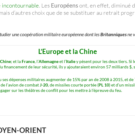
e incontournable
. Les
Européens
ont, en effet, diminué 
mais d’autres choix que de se substituer au retrait prog
étudier une coopération militaire européenne dont les
Britanniques
ne v
L’Europe et la Chine
Chine
; et la
France
, l’
Allemagne
et l’
Italie
y pèsent pour les deux tiers. Si
financement de leur sécurité, ils y ajouteraient environ 57 milliards $, so
u ses dépenses militaires augmenter de 15% par an de 2008 à 2015, et de 
 de l’avion de combat
J-20
, de missiles courte portée (
PL 10
) et d’un miss
ager sur les théâtres de conflit pour les mettre à l’épreuve du feu.
OYEN-ORIENT