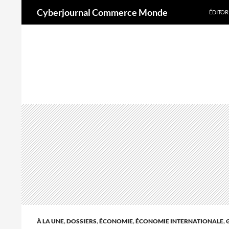
Aller
Recherche
Cyberjournal Commerce Monde
ÉDITOR
au
contenu
A
À LA UNE
,
DOSSIERS
,
ÉCONOMIE
,
ÉCONOMIE INTERNATIONALE
,