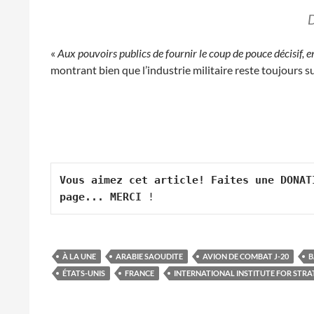
D
«
Aux pouvoirs publics de fournir le coup de pouce décisif, en
montrant bien que l’industrie militaire reste toujours 
Vous aimez cet article! Faites une DONAT
page... MERCI
 !
À LA UNE
ARABIE SAOUDITE
AVION DE COMBAT J-20
B
ÉTATS-UNIS
FRANCE
INTERNATIONAL INSTITUTE FOR STRA