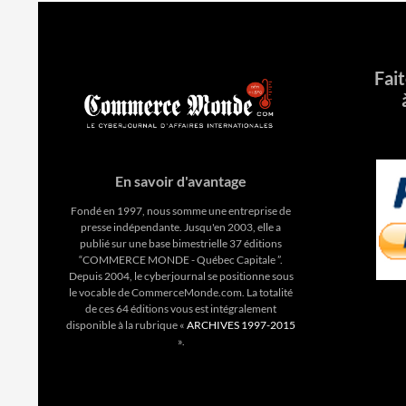
Fai
En savoir d'avantage
Fondé en 1997, nous somme une entreprise de
presse indépendante. Jusqu'en 2003, elle a
publié sur une base bimestrielle 37 éditions
“COMMERCE MONDE - Québec Capitale ”.
Depuis 2004, le cyberjournal se positionne sous
le vocable de CommerceMonde.com. La totalité
de ces 64 éditions vous est intégralement
disponible à la rubrique «
ARCHIVES 1997-2015
».