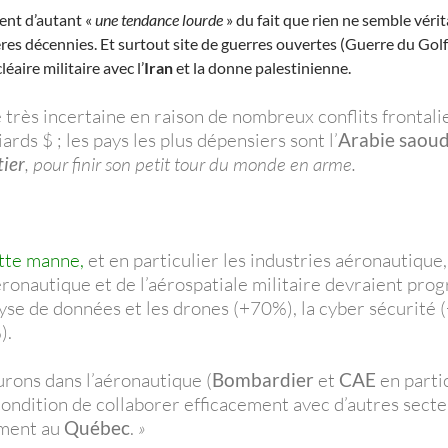
ient d’autant «
une tendance lourde
» du fait que rien ne semble véri
ères décennies. Et surtout site de guerres ouvertes (Guerre du Golf
éaire militaire avec l’
Iran
et la donne palestinienne.
 très incertaine en raison de nombreux conflits frontalie
ds $ ; les pays les plus dépensiers sont l’
Arabie saoud
ier
, pour finir son petit tour du monde en arme.
ette manne,
et en particulier les industries aéronautique
aéronautique et de l’aérospatiale militaire devraient pr
lyse de données et les drones (+70%), la cyber sécurité 
).
urons dans l’aéronautique (
Bombardier
et
CAE
en partic
ondition de collaborer efficacement avec d’autres secte
mment au
Québec
.
»