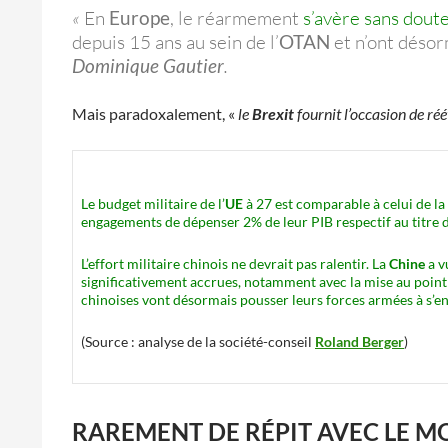
«
En
Europe
, le réarmement
s’avère sans dout
depuis 15 ans au sein de l’
OTAN
et n’ont désor
Dominique Gautier
.
Mais paradoxalement, «
le
Brexit
fournit l’occasion de ré
Le budget militaire de l’
UE
à 27 est comparable à celui de la
engagements de dépenser 2% de leur PIB respectif au titre du 
L’effort militaire chinois ne devrait pas ralentir. La
Chine
a v
significativement accrues, notamment avec la mise au point
chinoises vont désormais pousser leurs forces armées à s’eng
(Source : analyse de la société-conseil
Roland Berger
)
RAREMENT DE RÉPIT AVEC LE M