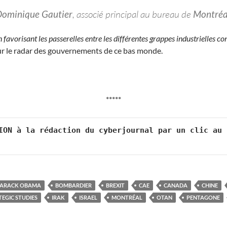
ominique Gautier
, associé principal au bureau de
Montréa
 favorisant les passerelles entre les différentes grappes industrielles c
sur le radar des gouvernements de ce bas monde.
*****
ION à la rédaction du cyberjournal par un clic au 
ARACK OBAMA
BOMBARDIER
BREXIT
CAE
CANADA
CHINE
TEGIC STUDIES
IRAK
ISRAEL
MONTRÉAL
OTAN
PENTAGONE