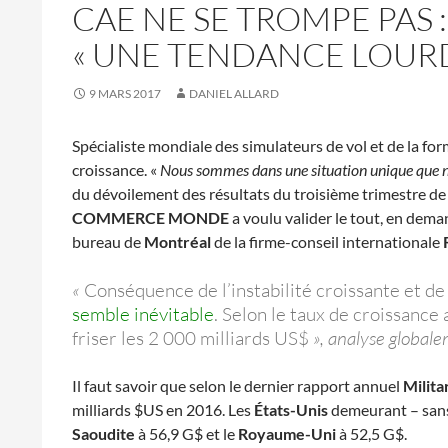
CAE NE SE TROMPE PAS 
« UNE TENDANCE LOURD
9 MARS 2017
DANIEL ALLARD
Spécialiste mondiale des simulateurs de vol et de la for
croissance. «
Nous sommes dans une situation unique que no
du dévoilement des résultats du troisième trimestre de c
COMMERCE MONDE
a voulu valider le tout, en deman
bureau de
Montréal
de la firme-conseil internationale
«
Conséquence de l’instabilité croissante et de 
semble inévitable
. Selon le taux de croissanc
friser les 2 000 milliards US$
», analyse global
Il faut savoir que selon le dernier rapport annuel
Milita
milliards $US en 2016. Les
États-Unis
demeurant – sans 
Saoudite
à 56,9 G$ et le
Royaume-Uni
à 52,5 G$.