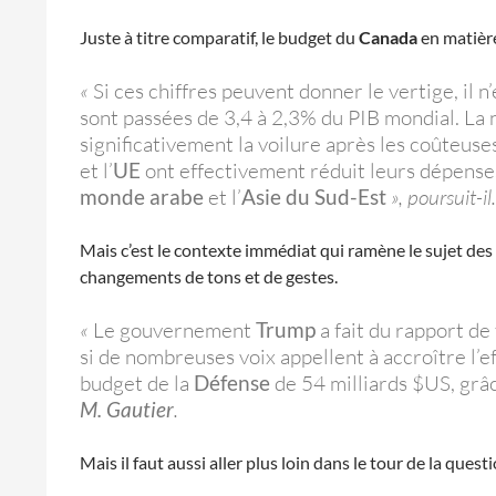
Juste à titre comparatif, le budget du
Canada
en matière
«
Si ces chiffres peuvent donner le vertige, il 
sont passées de 3,4 à 2,3% du PIB mondial. La 
significativement la voilure après les coûteuse
et l’
UE
ont effectivement réduit leurs dépense
monde arabe
et l’
Asie du Sud-Est
», poursuit-il.
Mais c’est le contexte immédiat qui ramène le sujet des
changements de tons et de gestes.
«
Le gouvernement
Trump
a fait du rapport de
si de nombreuses voix appellent à accroître l’e
budget de la
Défense
de 54 milliards $US, grâ
M. Gautier
.
Mais il faut aussi aller plus loin dans le tour de la ques