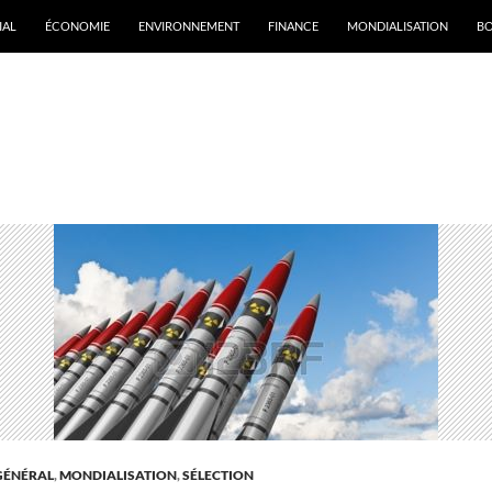
IAL
ÉCONOMIE
ENVIRONNEMENT
FINANCE
MONDIALISATION
B
rchives par mot-clé : Irak
GÉNÉRAL
,
MONDIALISATION
,
SÉLECTION