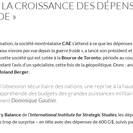
: LA CROISSANCE DES DÉPENS
E »
mation, la société montréalaise
CAE
s’attend à ce que les dépenses
us n’avons pas vue depuis la guerre froide
», a lancé son président et
ette société qui est cotée à la
Bourse de Toronto
; période au cour
dant l’avis d’un spécialiste, cette fois de la géopolitique. Donc : a
Roland Berger
.
l’obsession sécuritaire des nations, une reprise à la hau
e appréhendé des budgets des grandes puissances militair
ement
Dominique Gautier
.
ry Balance
de l’
International Institute for Strategic Studies
, les dé
trop de surprise – en tête avec des dépenses de 600 G$, suivis pa