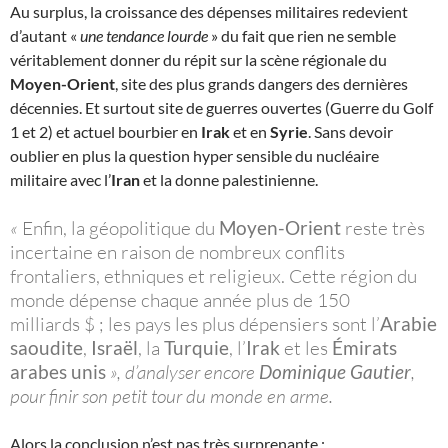
Au surplus, la croissance des dépenses militaires redevient
d’autant «
une tendance lourde
» du fait que rien ne semble
véritablement donner du répit sur la scène régionale du
Moyen-Orient
, site des plus grands dangers des dernières
décennies. Et surtout site de guerres ouvertes (Guerre du Golf
1 et 2) et actuel bourbier en
Irak
et en
Syrie
. Sans devoir
oublier en plus la question hyper sensible du nucléaire
militaire avec l’
Iran
et la donne palestinienne.
«
Enfin, la géopolitique du
Moyen-Orient
reste très
incertaine en raison de nombreux conflits
frontaliers, ethniques et religieux. Cette région du
monde dépense chaque année plus de 150
milliards $ ; les pays les plus dépensiers sont l’
Arabie
saoudite
,
Israël
, la
Turquie
, l’
Irak
et les
Émirats
arabes unis
», d’analyser encore
Dominique Gautier
,
pour finir son petit tour du monde en arme.
Alors la conclusion n’est pas très surprenante :