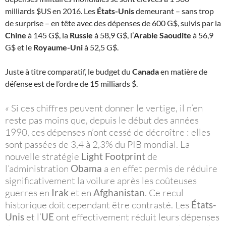
milliards $US en 2016. Les
États-Unis
demeurant – sans trop
de surprise – en tête avec des dépenses de 600 G$, suivis par la
Chine
à 145 G$, la
Russie
à 58,9 G$, l’
Arabie Saoudite
à 56,9
G$ et le
Royaume-Uni
à 52,5 G$.
Juste à titre comparatif, le budget du
Canada
en matière de
défense est de l’ordre de 15 milliards $.
«
Si ces chiffres peuvent donner le vertige, il n’en
reste pas moins que, depuis le début des années
1990, ces dépenses n’ont cessé de décroître : elles
sont passées de 3,4 à 2,3% du PIB mondial. La
nouvelle stratégie
Light Footprint
de
l’administration
Obama
a en effet permis de réduire
significativement la voilure après les coûteuses
guerres en
Irak
et en
Afghanistan
. Ce recul
historique doit cependant être contrasté. Les
États-
Unis
et l’
UE
ont effectivement réduit leurs dépenses