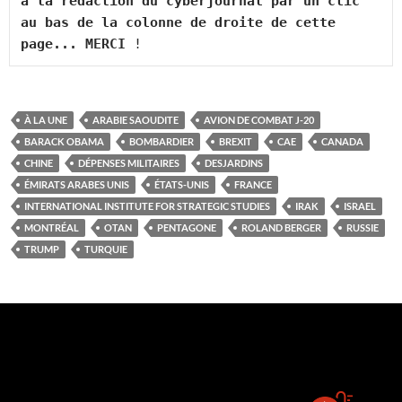
à la rédaction du cyberjournal par un clic 
au bas de la colonne de droite de cette 
page... MERCI
 !
À LA UNE
ARABIE SAOUDITE
AVION DE COMBAT J-20
BARACK OBAMA
BOMBARDIER
BREXIT
CAE
CANADA
CHINE
DÉPENSES MILITAIRES
DESJARDINS
ÉMIRATS ARABES UNIS
ÉTATS-UNIS
FRANCE
INTERNATIONAL INSTITUTE FOR STRATEGIC STUDIES
IRAK
ISRAEL
MONTRÉAL
OTAN
PENTAGONE
ROLAND BERGER
RUSSIE
TRUMP
TURQUIE