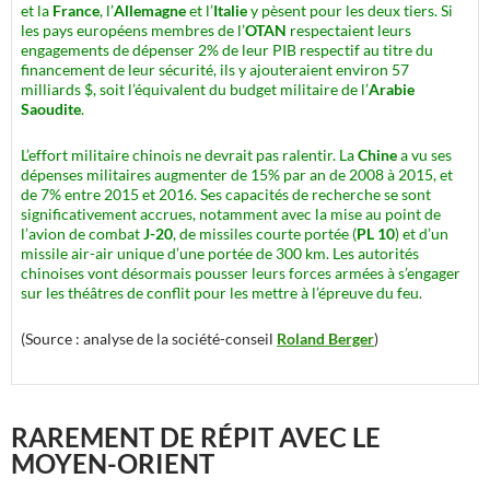
et la
France
, l’
Allemagne
et l’
Italie
y pèsent pour les deux tiers. Si
les pays européens membres de l’
OTAN
respectaient leurs
engagements de dépenser 2% de leur PIB respectif au titre du
financement de leur sécurité, ils y ajouteraient environ 57
milliards $, soit l’équivalent du budget militaire de l’
Arabie
Saoudite
.
L’effort militaire chinois ne devrait pas ralentir. La
Chine
a vu ses
dépenses militaires augmenter de 15% par an de 2008 à 2015, et
de 7% entre 2015 et 2016. Ses capacités de recherche se sont
significativement accrues, notamment avec la mise au point de
l’avion de combat
J-20
, de missiles courte portée (
PL 10
) et d’un
missile air-air unique d’une portée de 300 km. Les autorités
chinoises vont désormais pousser leurs forces armées à s’engager
sur les théâtres de conflit pour les mettre à l’épreuve du feu.
(Source : analyse de la société-conseil
Roland Berger
)
RAREMENT DE RÉPIT AVEC LE
MOYEN-ORIENT