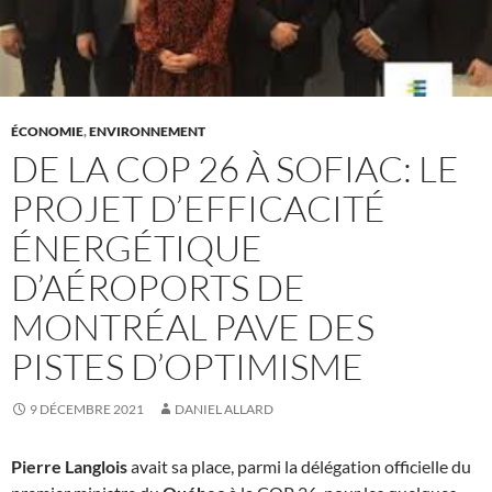
ÉCONOMIE
,
ENVIRONNEMENT
DE LA COP 26 À SOFIAC: LE
PROJET D’EFFICACITÉ
ÉNERGÉTIQUE
D’AÉROPORTS DE
MONTRÉAL PAVE DES
PISTES D’OPTIMISME
9 DÉCEMBRE 2021
DANIEL ALLARD
Pierre Langlois
avait sa place, parmi la délégation officielle du