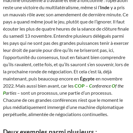
machine onusienne a travaillé et elle a fonctionné : l’opération
reste une victoire du multilatéralisme, même si l’
Inde
y a pris
un mauvais rôle avec son amendement de dernière minute. Ce
pays a quand même joué le jeu, plutôt que de l’ignorer. Il faut
écouter les plus de quatre heures de la séance de clôture finale
du samedi 13 novembre. Entendre plusieurs délégués parmi
les pays qui ne sont pas des grandes puissances tenir à exercer
leur droit de parole pour dire qu’ils ne briseront pas, ici,
l’opportunité du consensus, tout en faisant bien comprendre
qu’ils ravalent, cette fois, et qu’ils sauront s’en souvenir, lors de
la prochaine ronde de négociation. Et cela c’est là, déjà
maintenant, puis beaucoup encore en
Égypte
en novembre
2022. Mais aussi bien avant, car les
COP
–
C
onference
O
f the
P
arties
– sont un processus, une partie d’un processus.
Chacune de ces grandes conférences n’est que le moment le
plus médiatiquement immergé d’une machine diplomatique
perpétuelle, alimentée de négociations continuelles.
Deux exemples parmi plusieurs :