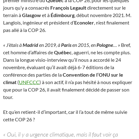
premier ministre du
Québec
à la COP 26, pour les quelques
jours qu’y a consacrés
François Legault
directement sur le
terrain à
Glasgow
et à
Édimbourg
, début novembre 2021. M.
Langlois, ingénieur et président d’
Econoler
, n’est finalement
pas allé à la COP 26.
« J’étais à
Madrid
en 2019, à
Paris
en 2015, en
Pologne
… »
Bref,
cet homme d’affaires de
Québec
, aguerri, ne les compte plus.
Dans la longue visio-interview qu’il nous a accordé le 24
novembre, évaluant qu’il avait déjà 6-7 éditions de la
conférence des parties de la
Convention de l’ONU sur le
climat
(
UNFCCC
) à son actif, il n’a pas hésité à nous expliquer
que pour la COP 26, il avait finalement décidé de passer son
tour.
Et qu’en retient-il d’important, car il l’a tout de même suivie
cette COP 26 ?
« Oui, il y a urgence climatique, mais il faut voir ça