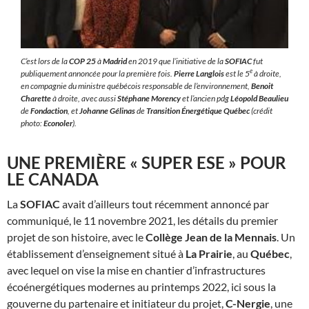
C’est lors de la
COP 25
à
Madrid
en 2019 que l’initiative de la
SOFIAC
fut
e
publiquement annoncée pour la première fois.
Pierre Langlois
est le 5
à droite,
en compagnie du ministre québécois responsable de l’environnement,
Benoit
Charette
à droite, avec aussi
Stéphane Morency
et l’ancien pdg
Léopold Beaulieu
de
Fondaction
, et
Johanne Gélinas
de
Transition Énergétique Québec
(crédit
photo:
Econoler
).
UNE PREMIÈRE « SUPER ESE » POUR
LE CANADA
La
SOFIAC
avait d’ailleurs tout récemment annoncé par
communiqué, le 11 novembre 2021, les détails du premier
projet de son histoire, avec le
Collège Jean de la Mennais
. Un
établissement d’enseignement situé à
La Prairie
, au
Québec
,
avec lequel on vise la mise en chantier d’infrastructures
écoénergétiques modernes au printemps 2022, ici sous la
gouverne du partenaire et initiateur du projet,
C-Nergie
, une