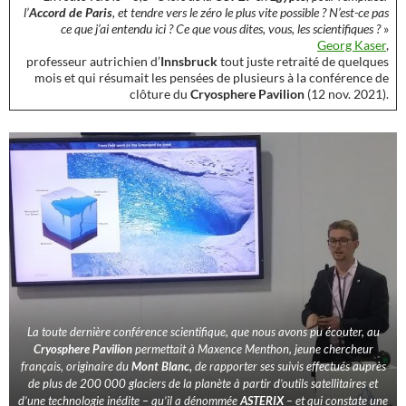
l’
Accord de Paris
, et tendre vers le zéro le plus vite possible ? N’est-ce pas
ce que j’ai entendu ici ? Ce que vous dites, vous, les scientifiques ?
»
Georg Kaser
,
professeur autrichien d’
Innsbruck
tout juste retraité de quelques
mois et qui résumait les pensées de plusieurs à la conférence de
clôture du
Cryosphere Pavilion
(12 nov. 2021).
La toute dernière conférence scientifique, que nous avons pu écouter, au
Cryosphere Pavilion
permettait à Maxence Menthon, jeune chercheur
français, originaire du
Mont Blanc,
de rapporter ses suivis effectués auprès
de plus de 200 000 glaciers de la planète à partir d’outils satellitaires et
d’une technologie inédite – qu’il a dénommée
ASTERIX
– et qui constate une