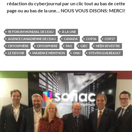
rédaction du cyberjournal par un clic tout au bas de cette
page ou au bas de la une… NOUS VOUS DISONS: MERCI!
9E FORUM MONDIAL DE L'EAU
À LA UNE
AGENCE CANADIENNE DE L'EAU
CANADA
COP26
COP27
CRYOSPHÈRE
CRYOSPHERE
FAO
GIEC
HEÏDI SEVESTRE
LE DEVOIR
MAXENCE MENTHON
ONU
STEVEN GUILBEAULT