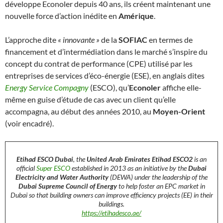
développe Econoler depuis 40 ans, ils créent maintenant une
nouvelle force d’action inédite en
Amérique
.
L’approche dite
« innovante »
de la
SOFIAC
en termes de
financement et d’intermédiation dans le marché s’inspire du
concept du contrat de performance (CPE) utilisé par les
entreprises de services d’éco-énergie (ESE), en anglais dites
Energy Service Compagny
(ESCO), qu’
Econoler
affiche elle-
même en guise d’étude de cas avec un client qu’elle
accompagna, au début des années 2010, au
Moyen-Orient
(voir encadré).
Etihad ESCO Dubai
, the
United Arab Emirates Etihad ESCO2
is an
official
Super ESCO
established in 2013 as an initiative by the
Dubai
Electricity and Water Authority
(DEWA) under the leadership of the
Dubai Supreme Council of Energy
to help foster an EPC market in
Dubai so that building owners can improve efficiency projects (EE) in their
buildings.
https://etihadesco.ae/