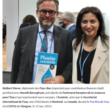
Robbert Moree
, diplomate des
Pays-Bas
(important pays contributeur financier dudit
pavillon) avec
Hasmik Barseghyan
, présidente du
Parlement Européen de la Jeunesse
pour l’Eau
et qui représentait aussi son pays, l’
Arménie
, ainsi que le
Secrétariat
international de l’eau
, une ONGI basée à
Montréal
, au
Canada
, devant le
Pavillon de l’eau
à la
COP26
de
Glasgow
, le 12 nov. 2021.