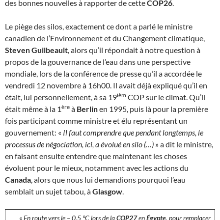
des bonnes nouvelles à rapporter de cette
COP26
.
Le piège des silos, exactement ce dont a parlé le ministre
canadien de l’Environnement et du Changement climatique,
Steven Guilbeault
, alors qu’il répondait à notre question à
propos de la gouvernance de l’eau dans une perspective
mondiale, lors de la conférence de presse qu’il a accordée le
vendredi 12 novembre à 16h00. Il avait déjà expliqué qu’il en
ièm
était, lui personnellement, à sa 19
COP sur le climat. Qu’il
ère
était même à la 1
à
Berlin
en 1995, puis là pour la première
fois participant comme ministre et élu représentant un
gouvernement: «
Il faut comprendre que pendant longtemps, le
processus de négociation, ici, a évolué en silo (…)
» a dit le ministre,
en faisant ensuite entendre que maintenant les choses
évoluent pour le mieux, notamment avec les actions du
Canada
, alors que nous lui demandions pourquoi l’eau
semblait un sujet tabou, à
Glasgow
.
«
En route vers le – 0,5 °C lors de la
COP27
en
Égypte
, pour remplacer