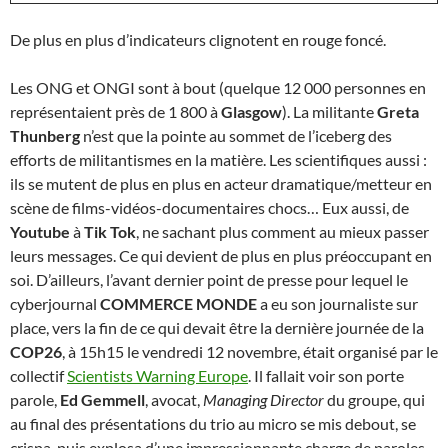
De plus en plus d’indicateurs clignotent en rouge foncé.
Les ONG et ONGI sont à bout (quelque 12 000 personnes en
représentaient près de 1 800 à
Glasgow
). La militante
Greta
Thunberg
n’est que la pointe au sommet de l’iceberg des
efforts de militantismes en la matière. Les scientifiques aussi :
ils se mutent de plus en plus en acteur dramatique/metteur en
scène de films-vidéos-documentaires chocs… Eux aussi, de
Youtube
à
Tik Tok
, ne sachant plus comment au mieux passer
leurs messages. Ce qui devient de plus en plus préoccupant en
soi. D’ailleurs, l’avant dernier point de presse pour lequel le
cyberjournal
COMMERCE MONDE
a eu son journaliste sur
place, vers la fin de ce qui devait être la dernière journée de la
COP26
, à 15h15 le vendredi 12 novembre, était organisé par le
collectif
Scientists Warning Europe
. Il fallait voir son porte
parole,
Ed Gemmell
, avocat,
Managing Director
du groupe, qui
au final des présentations du trio au micro se mis debout, se
crispa, puis explosa d’une impressionnante charge de paroles