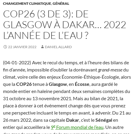
CHANGEMENT CLIMATIQUE
,
GÉNÉRAL
COP26 (3 DE 3): DE
GLASGOW À DAKAR… 2022
L’ANNÉE DE L’EAU ?
22 JANVIER 2022
DANIEL ALLARD
(04-01-2022) Avec le recul du temps, et à l’heure des bilans de
fin d’année, impossible d’oublier la dorénavant
grand-messe
du
climat, voire celle des enjeux Économie-Éthique-Écologie, alors
que la
COP26
tenue à
Glasgow
, en
Écosse
, aura gardé le
monde entier en haleine pendant deux semaines complètes du
31 octobre au 13 novembre 2021. Mais au bilan de 2021, la
place à donner à cet événement change dès que vous prenez
une perspective incluant le temps en avant, à advenir. Du 21 au
26 mars 2022, dans sa capitale
Dakar
, c’est le
Sénégal
en
e
entier qui accueillera le
9
Forum mondial de l’eau
. Un autre