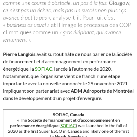
comme une course à obstacle, un pas à la fois.
Glasgow
,
ce n’est pas un échec, mais pas un succès non plus : ça
avance à petits pas »,
analyse-t-il. Pour lui, c’est
« business as usual »
et il image le processus des COP
climatiques comme un
« gros éléphant, qui avance
lentement ».
Pierre Langlois
avait surtout hâte de nous parler de la Société
de financement et d’accompagnement en performance
énergétique, la
SOFIAC
, lancée à l’automne de 2020.
Notamment, que l’organisme vient de franchir une étape
importante avec la nouvelle annoncée le 29 novembre 2021
impliquant son partenariat avec
ADM Aéroports de Montréal
dans le développement d’un projet d’envergure.
SOFIAC, Canada
« The
Société de financement et d’accompagnement en
performance énergétique
(
SOFIAC
) was launched in the fall of
2020 as the first Super ESCO in
Canada
and likely one of the first
in
North America
. »