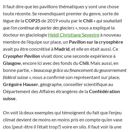
Il faut dire que les pavillons thématiques y sont une chose
toute récente. Se revendiquant premier du genre, sorte de
lègue de la
COP25
de 2019 voulu par le
Chili
«
qui souhaitait
que l’on continue de parler des glaciers
», nous a expliqué la
docteur en glaciologie
Heïdi Christiane Sevestre
à nouveau
membre de l’équipe sur place, un
Pavillon sur la cryosphère
avait pu être concrétisé à
Madrid
, et elle en était aussi. Ce
Cryospher Pavilion
vivait donc une seconde expérience à
Glasgow
, encore ici avec des fonds du
Chili
. Mais aussi, en
bonne partie, «
beaucoup grâce au financement du gouvernement
fédéral suisse
», nous a confirmé son représentant sur place,
Grégoire Hauser
, géographe, conseiller scientifique au
Département des Affaires étrangères de la
Confédération
suisse
.
On voit là deux exemples qui témoignent du fait que l’enjeu
climat devient de moins en moins pris en compte qu’en vase
clos (peut-être il l’était trop?) voire en silo. Il faut voir là une