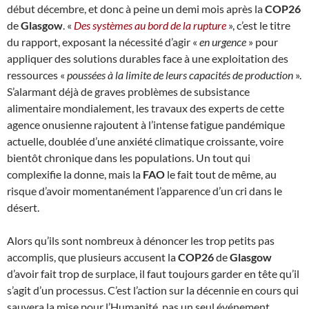
début décembre, et donc à peine un demi mois après la
COP26
de
Glasgow
. «
Des systèmes au bord de la rupture
», c’est le titre
du rapport, exposant la nécessité d’agir «
en urgence
» pour
appliquer des solutions durables face à une exploitation des
ressources «
poussées à la limite de leurs capacités de production
».
S’alarmant déjà de graves problèmes de subsistance
alimentaire mondialement, les travaux des experts de cette
agence onusienne rajoutent à l’intense fatigue pandémique
actuelle, doublée d’une anxiété climatique croissante, voire
bientôt chronique dans les populations. Un tout qui
complexifie la donne, mais la
FAO
le fait tout de même, au
risque d’avoir momentanément l’apparence d’un cri dans le
désert.
Alors qu’ils sont nombreux à dénoncer les trop petits pas
accomplis, que plusieurs accusent la
COP26
de
Glasgow
d’avoir fait trop de surplace, il faut toujours garder en tête qu’il
s’agit d’un processus. C’est l’action sur la décennie en cours qui
sauvera la mise pour l’Humanité, pas un seul événement