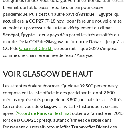
des grands rendez-vous de la gouvernance mondiale, en ce cas
triennal, qui fut lui aussi reporté d’un an pour cause
pandémique. Puis c’est un autre pays d’
Afrique
, l’
Égypte
, qui
accueillera la
COP27
(7-18 nov.) pour faire une nouvelle mise
au point du processus de lutte au dérèglement du climat.
Sénégal
,
Égypte
… deux pays déjà parmi les très assoiffés du
monde. De la COP de
Glasgow
, au forum de
Dakar
… jusqu’à la
COP de
Charm el-Cheikh
, se pourrait-il que 2022 s’impose
comme une charnière année de l’eau ? Analyse.
VOIR GLASGOW DE HAUT
Les attentes étaient énormes. Quelque 39 500 personnes y
composaient la liste officielle des participants, dont 2 800
médias représentés par quelque 3 800 journalistes accrédités.
Ce rendez-vous de
Glasgow
s’invitait « historique » : six ans
après l’
Accord de Paris sur le climat
obtenu à l’arraché en 2015
lors de la
COP21
; presqu’autant d’années de sable dans
l’engrenage du retrait-retour (effet
Trump
/effet
Biden
) des