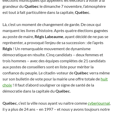
élections municipales qui appellent les électeurs à voter à la
grandeur du
Québec
le dimanche 7 novembre, l’atmosphère
est tout à fait particulière dans la capitale,
Québec
.
Là, c’est un moment de changement de garde. De ceux qui
marquent les livres d’histoire. Après quatre élections gagnées
au poste de maire,
Régis Labeaume
, ayant décidé de ne pas se
représenter, a provoqué l’enjeu de sa succession : de l’après
Régis
! Un remarquable mouvement de dynamisme
démocratique en résulte. Cinq candidats – deux femmes et
trois hommes – avec des équipes complètes de 21 candidats
aux postes de conseillers sont en liste pour mériter la
confiance du peuple. Le citadin-voteur de
Québec
verra même
sur son bulletin de vote pour la mairie une offre totale de
huit
choix
! Il faut d’abord souligner ce signe de santé de la
démocratie dans la capitale du
Québec
.
Québec
, c’est la ville nous ayant vu naitre comme
cyberjournal
,
il y a plus de 24 ans – en 1997 – et nous y avons toujours notre