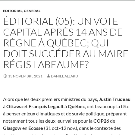
ÉDITORIAL
,
GÉNÉRAL
ÉDITORIAL (05): UN VOTE
CAPITAL APRÈS 14 ANS DE
RÈGNE À QUÉBEC; QUI
DOIT SUCCÉDER AU MAIRE
RÉGIS LABEAUME?
13 NOVEMBRE 2021
DANIEL ALLARD
Alors que les deux premiers ministres du pays,
Justin Trudeau
à
Ottawa
et
François Legault
à
Québec
, ont beaucoup la tête
à penser enjeux climatiques et de survie politique, préparant
notamment tous les deux leur valise pour la
COP26
de
Glasgow
en
Écosse
(31 oct.-12 nov.), dans le contexte des