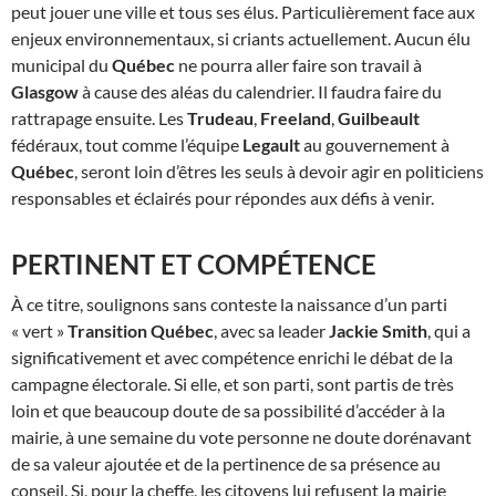
peut jouer une ville et tous ses élus. Particulièrement face aux
enjeux environnementaux, si criants actuellement. Aucun élu
municipal du
Québec
ne pourra aller faire son travail à
Glasgow
à cause des aléas du calendrier. Il faudra faire du
rattrapage ensuite. Les
Trudeau
,
Freeland
,
Guilbeault
fédéraux, tout comme l’équipe
Legault
au gouvernement à
Québec
, seront loin d’êtres les seuls à devoir agir en politiciens
responsables et éclairés pour répondes aux défis à venir.
PERTINENT ET COMPÉTENCE
À ce titre, soulignons sans conteste la naissance d’un parti
« vert »
Transition Québec
, avec sa leader
Jackie Smith
, qui a
significativement et avec compétence enrichi le débat de la
campagne électorale. Si elle, et son parti, sont partis de très
loin et que beaucoup doute de sa possibilité d’accéder à la
mairie, à une semaine du vote personne ne doute dorénavant
de sa valeur ajoutée et de la pertinence de sa présence au
conseil. Si, pour la cheffe, les citoyens lui refusent la mairie