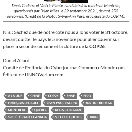
Denis Coderre et Valérie Plante, candidats à la mairie de Montréal,
questionnés par Brian Miles, le 29 septembre 2021, devant 250
personnes. (Crédit de la photo : Sylvie-Ann Paré, gracieuseté du CORIM).
N.B. : Sachez que de notre côté nous allons voter le 31 octobre,
devant quitter le pays le 5 novembre pour aller couvrir sur
place la seconde semaine et la clôture de la
COP26
.
Daniel Allard
Comité de l’éditorial du Cyberjournal CommerceMonde.com
Éditeur de LiNNOVarium.com
À LA UNE
CHINE
COP26
ÉNAP
FPJQ
FRANÇOIS LEGAULT
JEAN-PAUL L'ALLIER
JUSTIN TRUDEAU
MONTRÉAL
QUÉBEC
RÉGIS LABEAUME
SOCIÉTÉ RADIO-CANADA
VILLE DE QUÉBEC
XIAN