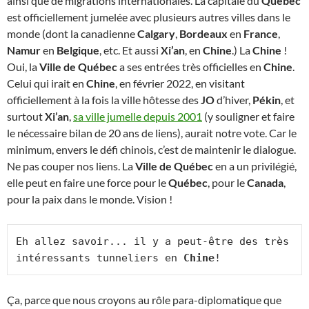
ainsi que de migrations internationales. La capitale du
Québec
est officiellement jumelée avec plusieurs autres villes dans le
monde (dont la canadienne
Calgary
,
Bordeaux
en
France
,
Namur
en
Belgique
, etc. Et aussi
Xi’an
, en
Chine
.) La
Chine
!
Oui, la
Ville de Québec
a ses entrées très officielles en
Chine
.
Celui qui irait en
Chine
, en février 2022, en visitant
officiellement à la fois la ville hôtesse des
JO
d’hiver,
Pékin
, et
surtout
Xi’an
,
sa ville jumelle depuis 2001
(y souligner et faire
le nécessaire bilan de 20 ans de liens), aurait notre vote. Car le
minimum, envers le défi chinois, c’est de maintenir le dialogue.
Ne pas couper nos liens. La
Ville de Québec
en a un privilégié,
elle peut en faire une force pour le
Québec
, pour le
Canada
,
pour la paix dans le monde. Vision !
Eh allez savoir... il y a peut-être des très 
intéressants tunneliers en 
Chine
!
Ça, parce que nous croyons au rôle para-diplomatique que