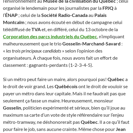
l’environnement au
Musée de la civilisation du Québec
; celui
organisé le lendemain pour les journalistes par la
FPJQ
à
l’
ÉNAP
; celui de la
Société Radio-Canada
au
Palais
Montcalm
; nous avons écouté en début de campagne celui
télédiffusé de
TVA
et, en différé, celui du 13 octobre de la
Corporation des parcs industriels du Québec
, n’impliquant
malheureusement que le trio
Gosselin-Marchand-Savard
:
«
les trois principaux candidats
» selon l’opinion des
organisateurs. À chaque fois, nous avons fait un effort de
classement : gagnants-perdants (1-2-3-4-5).
Si un métro peut faire un maire, alors pourquoi pas!
Québec
a
le droit de voir grand. Les
Québécois
ont le droit de vouloir se
payer un métro dans leur capitale. Mais il ne faudrait pas que
seulement ça fasse un maire. Heureusement, monsieur
Gosselin
, politicien expérimenté et sérieux, bien qu’il joue au
maximum sa carte d’un vote de style référendaire sur l’enjeu
métro-tramway, ne déshonorerait pas
Québec
. Il a ce qu’il faut
pour faire le job, sans aucune crainte. Même chose pour
Jean