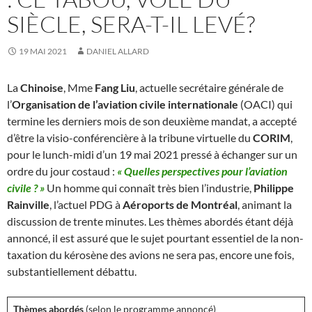
SIÈCLE, SERA-T-IL LEVÉ?
19 MAI 2021
DANIEL ALLARD
La
Chinoise
, Mme
Fang Liu
, actuelle secrétaire générale de
l’
Organisation de l’aviation civile internationale
(OACI) qui
termine les derniers mois de son deuxième mandat, a accepté
d’être la visio-conférencière à la tribune virtuelle du
CORIM
,
pour le lunch-midi d’un 19 mai 2021 pressé à échanger sur un
ordre du jour costaud :
« Quelles perspectives pour l’aviation
civile ? »
Un homme qui connaît très bien l’industrie,
Philippe
Rainville
, l’actuel PDG à
Aéroports de Montréal
, animant la
discussion de trente minutes. Les thèmes abordés étant déjà
annoncé, il est assuré que le sujet pourtant essentiel de la non-
taxation du kérosène des avions ne sera pas, encore une fois,
substantiellement débattu.
Thèmes abordés
(selon le programme annoncé)