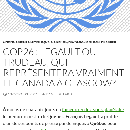
CHANGEMENT CLIMATIQUE
,
GÉNÉRAL
,
MONDIALISATION
,
PREMIER
COP26 : LEGAULT OU
TRUDEAU, QUI
REPRÉSENTERA VRAIMENT
LE CANADA À GLASGOW?
13 OCTOBRE 2021
DANIEL ALLARD
À moins de quarante jours du
fameux rendez-vous planétaire
,
le premier ministre du
Québec
,
François Legault
, a profité
d’un de ses points de presse pandémiques à
Québec
pour