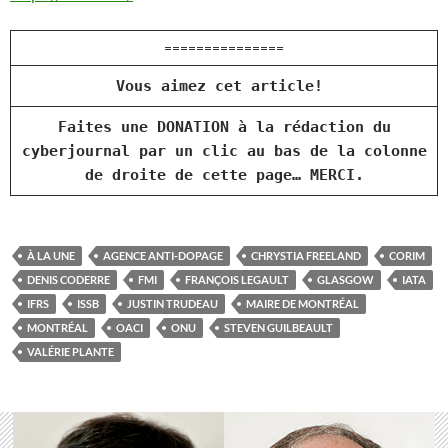
===============
Vous aimez cet article!
Faites une DONATION à la rédaction du
cyberjournal par un clic au bas de la colonne
de droite de cette page… MERCI.
À LA UNE
AGENCE ANTI-DOPAGE
CHRYSTIA FREELAND
CORIM
DENIS CODERRE
FMI
FRANÇOIS LEGAULT
GLASGOW
IATA
IFRS
ISSB
JUSTIN TRUDEAU
MAIRE DE MONTRÉAL
MONTRÉAL
OACI
ONU
STEVEN GUILBEAULT
VALÉRIE PLANTE