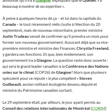
annoncer qu’il ira à
Glasgow
, expliquant que le
Québec
«
a
beaucoup à montrer de ses expertises
».
À peine à quelques heures de ça – et lui dans la capitale du
Canada
– le tout récemment réélu (suite à l’élection du 20
septembre), mais de nouveau minoritaire, premier ministre
Justin Trudeau
venait de confirmer qu’il prendra un mois pour
former son nouveau gouvernement. Assurant déjà que sa vice-
première ministre et ministre des Finances,
Chrystia Freeland
,
y gardera ses fonctions. Et que, bien évidemment, son
gouvernement ira à
Glasgow
. La question reste donc ouverte :
qui sera le grand leader canadien à la
Conférence des Nations
unies sur le climat
(COP26) de
Glasgow
? Alors que plusieurs
spéculent pour ce réputé «
le plus compétent
»
Steven
Guilbeault
, ancien militant écologiste devenu député et
ministre du Patrimoine canadien sortant.
Le 29 septembre était, par ailleurs, le jour ayant permis au
Conseil des relations internationales de Montréal
(
CORIM
)