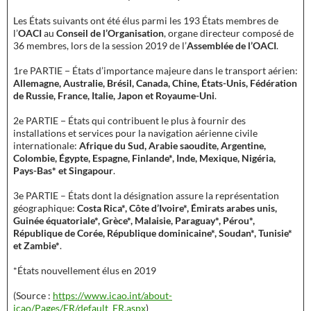
Les États suivants ont été élus parmi les 193 États membres de
l’
OACI
au
Conseil de l’Organisation
, organe directeur composé de
36 membres, lors de la session 2019 de l’
Assemblée de l’OACI
.
1re PARTIE − ​États d’importance majeure dans le transport aérien:
Allemagne, Australie, Brésil, Canada, Chine, États-Unis, Fédération
de Russie, France, Italie, Japon et Royaume-Uni
.
2e PARTIE − ​États qui contribuent le plus à fournir des
installations et services pour la navigation aérienne civile
internationale:
Afrique du Sud, Arabie saoudite, Argentine,
Colombie, Égypte, Espagne, Finlande*, Inde, Mexique, Nigéria,
Pays-Bas* et Singapour
.
​3e PARTIE – ​États dont la désignation assure la représentation
géographique:
Costa Rica*, Côte d’Ivoire*, Émirats arabes unis,
Guinée équatoriale*, Grèce*, Malaisie, Paraguay*, Pérou*,
République de Corée, République dominicaine*, Soudan*, Tunisie*
et Zambie*
.
*États nouvellement élus en 2019
(Source :
https://www.icao.int/about-
icao/Pages/FR/default_FR.aspx
)