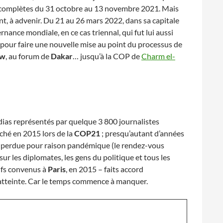
s complètes du 31 octobre au 13 novembre 2021. Mais
t, à advenir. Du 21 au 26 mars 2022, dans sa capitale
nance mondiale, en ce cas triennal, qui fut lui aussi
 pour faire une nouvelle mise au point du processus de
ow
, au forum de
Dakar
… jusqu’à la COP de
Charm el-
dias représentés par quelque 3 800 journalistes
ché en 2015 lors de la
COP21
; presqu’autant d’années
e perdue pour raison pandémique (le rendez-vous
r les diplomates, les gens du politique et tous les
tifs convenus à
Paris
, en 2015 – faits accord
n atteinte. Car le temps commence à manquer.