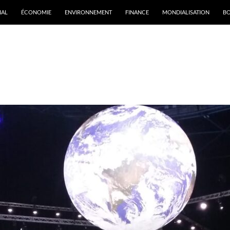
IAL
ÉCONOMIE
ENVIRONNEMENT
FINANCE
MONDIALISATION
B
rchives par mot-clé : cop27