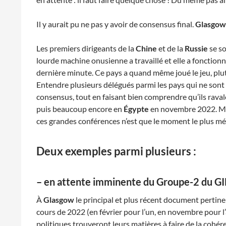
Il y aurait pu ne pas y avoir de consensus final.
Glasgow
Les premiers dirigeants de la
Chine
et de la
Russie
se so
lourde machine onusienne a travaillé et elle a fonctionné
dernière minute. Ce pays a quand même joué le jeu, plutô
Entendre plusieurs délégués parmi les pays qui ne sont p
consensus, tout en faisant bien comprendre qu’ils ravalen
puis beaucoup encore en
Égypte
en novembre 2022. Mai
ces grandes conférences n’est que le moment le plus m
Deux exemples parmi plusieurs :
– en attente imminente du Groupe-2 du G
À
Glasgow
le principal et plus récent document pertin
cours de 2022 (en février pour l’un, en novembre pour l’
politiques trouveront leurs matières à faire de la cohér