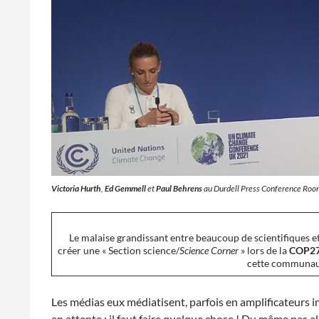
Victoria Hurth
,
Ed Gemmell
et
Paul Behrens
au Durdell Press Conference Ro
Le malaise grandissant entre beaucoup de scientifiques e
créer une « Section science/
Science Corner
» lors de la
COP2
cette communauté 
Les médias eux médiatisent, parfois en amplificateurs i
en attente : il faut faire quelque chose ! Du même pas alla