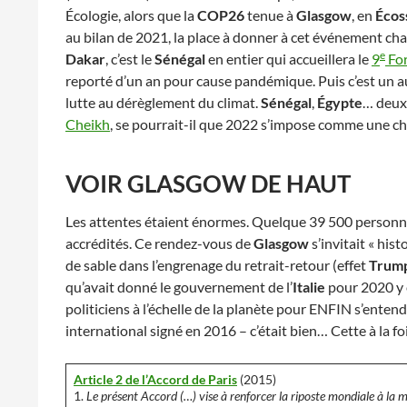
Écologie, alors que la
COP26
tenue à
Glasgow
, en
Écos
au bilan de 2021, la place à donner à cet événement ch
e
Dakar
, c’est le
Sénégal
en entier qui accueillera le
9
For
reporté d’un an pour cause pandémique. Puis c’est un a
lutte au dérèglement du climat.
Sénégal
,
Égypte
… deux 
Cheikh
, se pourrait-il que 2022 s’impose comme une cha
VOIR GLASGOW DE HAUT
Les attentes étaient énormes. Quelque 39 500 personnes
accrédités. Ce rendez-vous de
Glasgow
s’invitait « histo
de sable dans l’engrenage du retrait-retour (effet
Trum
qu’avait donné le gouvernement de l’
Italie
pour 2020 y e
politiciens à l’échelle de la planète pour ENFIN s’entend
international signé en 2016 – c’était bien… Cette à la fo
Article 2 de l’Accord de Paris
(2015)
1.
Le présent Accord (…) vise à renforcer la riposte mondiale à la 