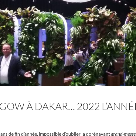
SGOW À DAKAR… 2022 L’ANNÉE
lans de fin d’année, impossible d’oublier la dorénavant
grand-messe