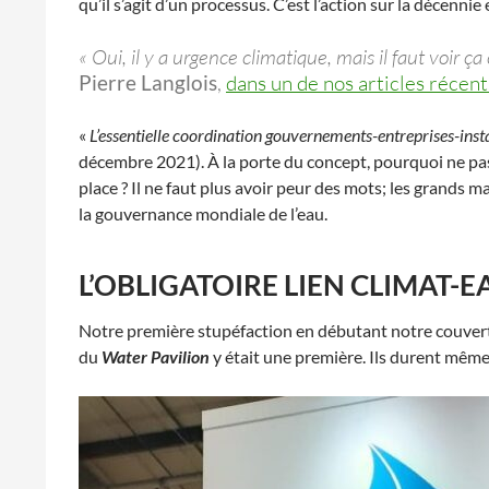
qu’il s’agit d’un processus. C’est l’action sur la décen
« Oui, il y a urgence climatique, mais il faut voir ç
Pierre Langlois
,
dans un de nos articles récent
«
L’essentielle coordination gouvernements-entreprises-inst
décembre 2021). À la porte du concept, pourquoi ne pas
place ? Il ne faut plus avoir peur des mots; les grands 
la gouvernance mondiale de l’eau.
L’OBLIGATOIRE LIEN CLIMAT-E
Notre première stupéfaction en débutant notre couvertu
du
Water Pavilion
y était une première. Ils durent même