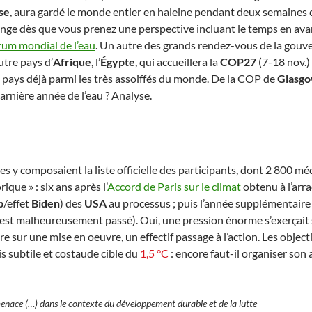
se
, aura gardé le monde entier en haleine pendant deux semaine
ange dès que vous prenez une perspective incluant le temps en avan
um mondial de l’eau
. Un autre des grands rendez-vous de la gouver
utre pays d’
Afrique
, l’
Égypte
, qui accueillera la
COP27
(7-18 nov.)
pays déjà parmi les très assoiffés du monde. De la COP de
Glasg
rnière année de l’eau ? Analyse.
 y composaient la liste officielle des participants, dont 2 800 mé
rique » : six ans après l’
Accord de Paris sur le climat
obtenu à l’arra
p
/effet
Biden
) des
USA
au processus ; puis l’année supplémentair
st malheureusement passé). Oui, une pression énorme s’exerçait su
re sur une mise en oeuvre, un effectif passage à l’action. Les objec
is subtile et costaude cible du
1,5 °C
: encore faut-il organiser so
menace (…) dans le contexte du développement durable et de la lutte