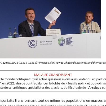
om, 12 nov. 2021 (15h15-15h55) «
We need plan, now to what to do next year, and the year aft
MALAISE GRANDISSANT
t le monde politique fut un échos que nous avons aussi entendu en partici
7
, en 2022, afin de contrebalancer le lobby du « fossile noir » et pouvoir m
de scientifiques spécialistes des glaciers, de l’écologie de l’
Arctique
et 
mparfaits transformant tout de même les populations en masses anxi
nt vite à l’interrogation suivante : nos dirigeants font-ils ce qu’il f