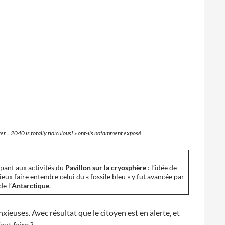
er… 2040 is totally ridiculous
! » ont-ils notamment exposé.
pant aux activités du
Pavillon sur la cryosphère
: l’idée de
ieux faire entendre celui du « fossile bleu » y fut avancée par
de l’
Antarctique
.
euses. Avec résultat que le citoyen est en alerte, et
aut faire ?