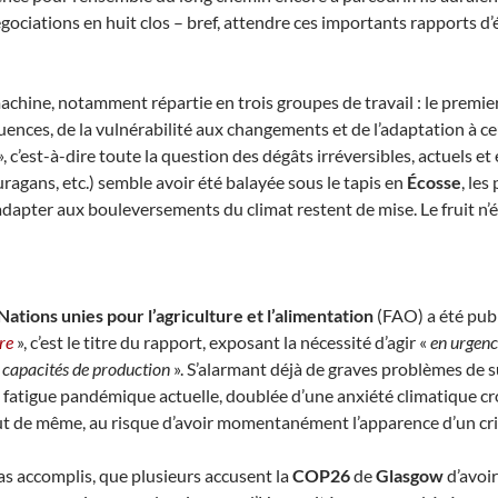
gociations en huit clos – bref, attendre ces importants rapports d’é
hine, notamment répartie en trois groupes de travail : le premie
ences, de la vulnérabilité aux changements et de l’adaptation à ceu
, c’est-à-dire toute la question des dégâts irréversibles, actuels e
uragans, etc.) semble avoir été balayée sous le tapis en
Écosse
, les
adapter aux bouleversements du climat restent de mise. Le fruit n’é
ations unies pour l’agriculture et l’alimentation
(FAO) a été pub
re
», c’est le titre du rapport, exposant la nécessité d’agir «
en urgen
s capacités de production
». S’alarmant déjà de graves problèmes de 
 fatigue pandémique actuelle, doublée d’une anxiété climatique cr
out de même, au risque d’avoir momentanément l’apparence d’un cri 
as accomplis, que plusieurs accusent la
COP26
de
Glasgow
d’avoir