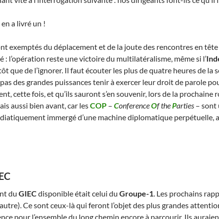
en a livré un !
nt exemptés du déplacement et de la joute des rencontres en tête à 
 : l’opération reste une victoire du multilatéralisme, même si l’
Ind
t que de l’ignorer. Il faut écouter les plus de quatre heures de la
as des grandes puissances tenir à exercer leur droit de parole pour 
t, cette fois, et qu’ils sauront s’en souvenir, lors de la prochaine r
s aussi bien avant, car les
COP
–
C
onference
O
f the
P
arties
– sont 
édiatiquement immergé d’une machine diplomatique perpétuelle, a
IEC
ent du
GIEC
disponible était celui du
Groupe-1
. Les prochains rap
autre). Ce sont ceux-là qui feront l’objet des plus grandes attentio
ence pour l’ensemble du long chemin encore à parcourir. Ils auraie