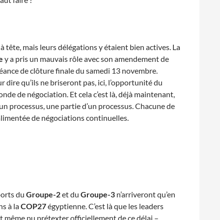
tête, mais leurs délégations y étaient bien actives. La
e
y a pris un mauvais rôle avec son amendement de
 séance de clôture finale du samedi 13 novembre.
dire qu’ils ne briseront pas, ici, l’opportunité du
onde de négociation. Et cela c’est là, déjà maintenant,
un processus, une partie d’un processus. Chacune de
limentée de négociations continuelles.
ports du
Groupe-2
et du
Groupe-3
n’arriveront qu’en
ns à la
COP27
égyptienne. C’est là que les leaders
nt même pu prétexter officiellement de ce délai –