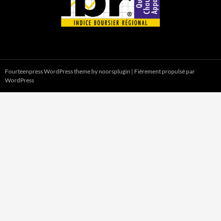
Fourteenpress WordPress theme by
noorsplugin
|
Fièrement propulsé par
WordPress