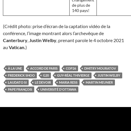
de plus de
140 pays!
(Crédit photo: prise d’écran de la captation vidéo de la
conférence, l’image montrant alors l’archevêque de
Canterbury
,
Justin Welby
, prenant parole le 4 octobre 2021
au
Vatican.
)
À LA UNE
ACCORD DE PARIS
COP26
DMITRY MOURATOV
FREDERICK SHOO
G20
GUY-RÉAL THIVIERGE
JUSTIN WELBY
LAUDATO SI
LE DEVOIR
MARIA RESS
MARTIN MEUNIER
PAPE FRANÇOIS
UNIVERSITÉ D'OTTAWA