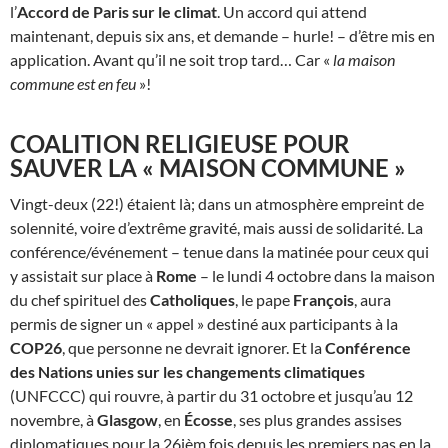
l’
Accord de Paris sur le climat
. Un accord qui attend
maintenant, depuis six ans, et demande – hurle! – d’être mis en
application. Avant qu’il ne soit trop tard… Car «
la maison
commune est en feu
»!
COALITION RELIGIEUSE POUR
SAUVER LA « MAISON COMMUNE »
Vingt-deux (22!) étaient là; dans un atmosphère empreint de
solennité, voire d’extrême gravité, mais aussi de solidarité. La
conférence/événement – tenue dans la matinée pour ceux qui
y assistait sur place à
Rome
– le lundi 4 octobre dans la maison
du chef spirituel des
Catholiques
, le pape
François
, aura
permis de signer un « appel » destiné aux participants à la
COP26
, que personne ne devrait ignorer. Et la
Conférence
des Nations unies sur les changements climatiques
(UNFCCC) qui rouvre, à partir du 31 octobre et jusqu’au 12
novembre, à
Glasgow
, en
Écosse
, ses plus grandes assises
diplomatiques pour la 26ièm fois depuis les premiers pas en la