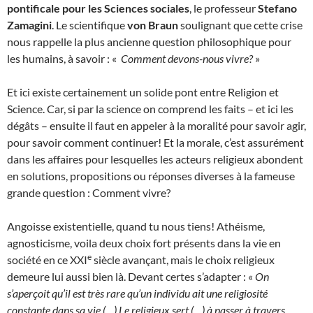
pontificale pour les Sciences sociales
, le professeur
Stefano
Zamagini
. Le scientifique
von Braun
soulignant que cette crise
nous rappelle la plus ancienne question philosophique pour
les humains, à savoir : «
Comment devons-nous vivre?
»
Et ici existe certainement un solide pont entre Religion et
Science. Car, si par la science on comprend les faits – et ici les
dégâts – ensuite il faut en appeler à la moralité pour savoir agir,
pour savoir comment continuer! Et la morale, c’est assurément
dans les affaires pour lesquelles les acteurs religieux abondent
en solutions, propositions ou réponses diverses à la fameuse
grande question : Comment vivre?
Angoisse existentielle, quand tu nous tiens! Athéisme,
agnosticisme, voila deux choix fort présents dans la vie en
e
société en ce XXI
siècle avançant, mais le choix religieux
demeure lui aussi bien là. Devant certes s’adapter : «
On
s’aperçoit qu’il est très rare qu’un individu ait une religiosité
constante dans sa vie (…) Le religieux sert (…) à passer à travers