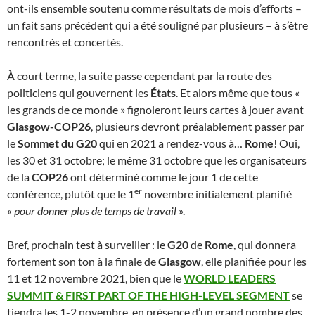
ont-ils ensemble soutenu comme résultats de mois d’efforts –
un fait sans précédent qui a été souligné par plusieurs – à s’être
rencontrés et concertés.
À court terme, la suite passe cependant par la route des
politiciens qui gouvernent les
États
. Et alors même que tous «
les grands de ce monde » fignoleront leurs cartes à jouer avant
Glasgow-COP26
, plusieurs devront préalablement passer par
le
Sommet du G20
qui en 2021 a rendez-vous à…
Rome
! Oui,
les 30 et 31 octobre; le même 31 octobre que les organisateurs
de la
COP26
ont déterminé comme le jour 1 de cette
er
conférence, plutôt que le 1
novembre initialement planifié
«
pour donner plus de temps de travail
».
Bref, prochain test à surveiller : le
G20
de
Rome
, qui donnera
fortement son ton à la finale de
Glasgow
, elle planifiée pour les
11 et 12 novembre 2021, bien que le
WORLD LEADERS
SUMMIT & FIRST PART OF THE HIGH-LEVEL SEGMENT
se
tiendra les 1-2 novembre, en présence d’un grand nombre des