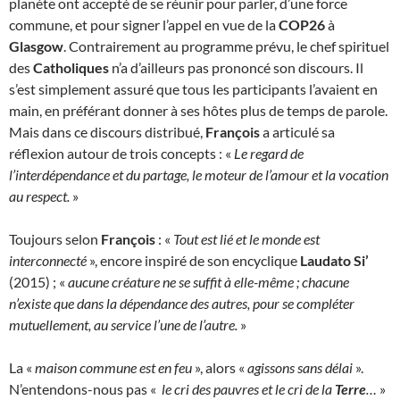
planète ont accepté de se réunir pour parler, d’une force
commune, et pour signer l’appel en vue de la
COP26
à
Glasgow
. Contrairement au programme prévu, le chef spirituel
des
Catholiques
n’a d’ailleurs pas prononcé son discours. Il
s’est simplement assuré que tous les participants l’avaient en
main, en préférant donner à ses hôtes plus de temps de parole.
Mais dans ce discours distribué,
François
a articulé sa
réflexion autour de trois concepts : «
Le regard de
l’interdépendance et du partage, le moteur de l’amour et la vocation
au respect.
»
Toujours selon
François
: «
Tout est lié et le monde est
interconnecté
», encore inspiré de son encyclique
Laudato Si’
(2015) ; «
aucune créature ne se suffit à elle-même ; chacune
n’existe que dans la dépendance des autres, pour se compléter
mutuellement, au service l’une de l’autre.
»
La «
maison commune est en feu
», alors «
agissons sans délai
».
N’entendons-nous pas «
le cri des pauvres et le cri de la
Terre
…
»