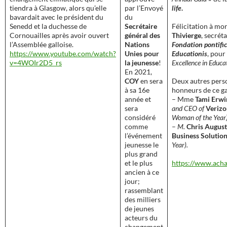
tiendra à Glasgow, alors qu’elle
par l’Envoyé
life
.
bavardait avec le président du
du
Senedd et la duchesse de
Secrétaire
Félicitation à m
Cornouailles après avoir ouvert
général des
Thivierge
, secrét
l’Assemblée galloise.
Nations
Fondation pontifi
https://www.youtube.com/watch?
Unies pour
Educationis
, pour
v=4WOIr2D5_rs
la jeunesse
!
Excellence in Educa
En 2021,
COY
en sera
Deux autres perso
à sa 16e
honneurs de ce ga
année et
– Mme
Tami Erwi
sera
and CEO of
Verizo
considéré
Woman of the Year)
comme
–
M.
Chris August
l’événement
Business Solution
jeunesse le
Year).
plus grand
et le plus
https://www.acha
ancien à ce
jour;
rassemblant
des milliers
de jeunes
acteurs du
changement