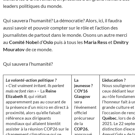
leaders politiques du monde.
Qui sauvera l’humanité? La démocratie? Alors, ici, il faudra
aussi savoir et pouvoir compter sur le rôle et l’action des
journalistes de partout dans le monde. Osons un autre merci
au
Comité Nobel
d’
Oslo
puis à tous les
Maria Ress
et
Dmitry
Mouratov
de ce monde.
Qui sauvera l’humanité?
La volonté-action politique ?
La
L’éducation ?
« C’est vraiment irritant. Ils parlent
jeunesse ?
Nous soulignerons
mais ne font rien »
– La
Reine
C
OY16
ceux dédiant leur 
Elizabeth II
, qui n’était
Glasgow
au rôle fondament
apparemment pas au courant de
sera
l’honneur fait à 
la présence d’un micro en direct à
l’événement
grande culture et
proximité, alors qu’elle faisait
officiel
l’occasion de renc
référence aux dirigeants
précurseur
Québec
, lors de 
mondiaux qui allaient bientôt
de la
2021. Le 22 septe
assister à la réunion COP26 sur le
COP26
,
distinction d’exce
changement climatique qui se
approuvé
Annual Gala
»
de l