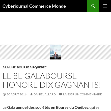
Aller
Recherche
Cyberjournal Commerce Monde
au
MENU
contenu
PRINCI
Archives de catégorie : Société en Bourse
À LA UNE
,
BOURSE AU QUÉBEC
LE 8E GALABOURSE
HONORE DIX GAGNANTS!
20 AOÛT 2016
DANIEL ALLARD
LAISSER UN COMMENTAIRE
Le
Gala annuel des sociétés en Bourse du Québec
qui se