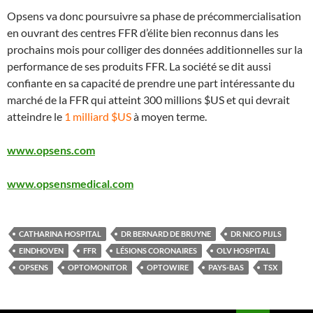
Opsens va donc poursuivre sa phase de précommercialisation
en ouvrant des centres FFR d’élite bien reconnus dans les
prochains mois pour colliger des données additionnelles sur la
performance de ses produits FFR. La société se dit aussi
confiante en sa capacité de prendre une part intéressante du
marché de la FFR qui atteint 300 millions $US et qui devrait
atteindre le
1 milliard $US
à moyen terme.
www.opsens.com
www.opsensmedical.com
CATHARINA HOSPITAL
DR BERNARD DE BRUYNE
DR NICO PIJLS
EINDHOVEN
FFR
LÉSIONS CORONAIRES
OLV HOSPITAL
OPSENS
OPTOMONITOR
OPTOWIRE
PAYS-BAS
TSX