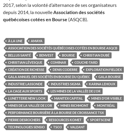
2017, selon la volonté d’alternance de ses organisateurs
depuis 2014, la nouvelle
Association des sociétés
québécoises cotées en Bourse
(ASQCB).
À LA UNE
AMAYA
ASSOCIATION DES SOCIÉTÉS QUÉBÉCOISES COTÉES EN BOURSE ASQCB
BELLUS SANTÉ
BENVEST
BOURSE
CHRISTIAN DUBÉ
CHRISTIAN LÉVESQUE
COMINAR
COUCHE-TARD
CRÉATION DE RICHESSE
DENIS CODERRE
EXPLORATION FIELDEX
GALA ANNUEL DES SOCIÉTÉS EN BOURSE DU QUÉBEC
GALA BOURSE
INDUSTRIE LASSONDE
INDUSTRIES SIGMA
KARINA LEHOUX
LA CAGE AUX SPORTS
LES MINES DE LA VALLÉE DE L'OR
LUNETTERIE NEW LOOK
MANITEX CAPITAL
MINES D’OR VISIBLE
MINES DE LA VALLÉE DE L'OR
MINES RICHMONT
MONTRÉAL
PERFORMANCE BOURSIÈRE À LA BOURSE DE CROISSANCE TSX
PIERRE DESROCHERS
RESSOURCES KOMET
SPORTSCENE
TECHNOLOGIES SENSIO
TSO3
VALEANT