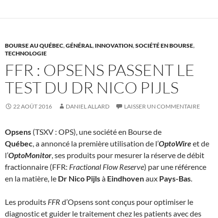
BOURSE AU QUÉBEC
,
GÉNÉRAL
,
INNOVATION
,
SOCIÉTÉ EN BOURSE
,
TECHNOLOGIE
FFR : OPSENS PASSENT LE
TEST DU DR NICO PIJLS
22 AOÛT 2016
DANIEL ALLARD
LAISSER UN COMMENTAIRE
Opsens
(TSXV : OPS), une société en Bourse de
Québec
, a annoncé la première utilisation de l’
OptoWire
et de
l’
OptoMonitor
, ses produits pour mesurer la réserve de débit
fractionnaire (FFR:
Fractional Flow Reserve
) par une référence
en la matière, le
Dr Nico Pijls
à
Eindhoven
aux
Pays-Bas
.
Les produits
FFR
d’Opsens sont conçus pour optimiser le
diagnostic et guider le traitement chez les patients avec des