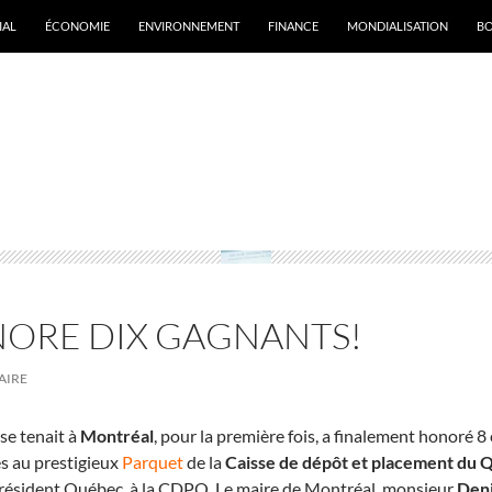
IAL
ÉCONOMIE
ENVIRONNEMENT
FINANCE
MONDIALISATION
B
rchives par mot-clé : Gala annuel des sociétés en Bourse du
uébec
NORE DIX GAGNANTS!
AIRE
se tenait à
Montréal
, pour la première fois, a finalement honoré 8 
es au prestigieux
Parquet
de la
Caisse de dépôt et placement du
président Québec, à la CDPQ. Le maire de Montréal, monsieur
Den