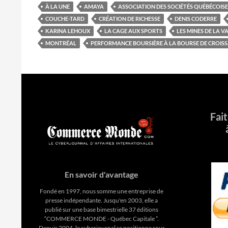
À LA UNE
AMAYA
ASSOCIATION DES SOCIÉTÉS QUÉBÉCOIS
COUCHE-TARD
CRÉATION DE RICHESSE
DENIS CODERRE
KARINA LEHOUX
LA CAGE AUX SPORTS
LES MINES DE LA VA
MONTRÉAL
PERFORMANCE BOURSIÈRE À LA BOURSE DE CROISS
Fai
En savoir d'avantage
Fondé en 1997, nous somme une entreprise de
presse indépendante. Jusqu'en 2003, elle a
publié sur une base bimestrielle 37 éditions
“COMMERCE MONDE - Québec Capitale ”.
Depuis 2004, le cyberjournal se positionne sous