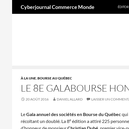
Recherche
Cyberjournal Commerce Monde
ÉDITOR
Aller
au
contenu
A
Q
À LA UNE
,
BOURSE AU QUÉBEC
LE 8E GALABOURSE HO
20 AOÛT 2016
DANIEL ALLARD
LAISSER UN COMMENT
Le
Gala annuel des sociétés en Bourse du Québec
qui 
e
récoltant un doublé. La 8
édition a attiré 225 personn
d’honneur de monsieur
Christian Dubé
, premier vice-