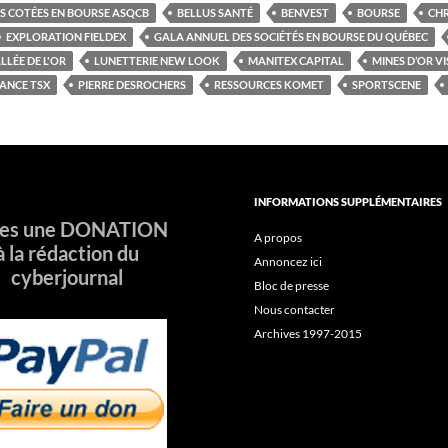
ES COTÉES EN BOURSE ASQCB
BELLUS SANTÉ
BENVEST
BOURSE
CHR
EXPLORATION FIELDEX
GALA ANNUEL DES SOCIÉTÉS EN BOURSE DU QUÉBEC
LLÉE DE L'OR
LUNETTERIE NEW LOOK
MANITEX CAPITAL
MINES D’OR VI
ANCE TSX
PIERRE DESROCHERS
RESSOURCES KOMET
SPORTSCENE
INFORMATIONS SUPPLÉMENTAIRES
tes une DONATION
A propos
à la rédaction du
Annoncez ici
cyberjournal
Bloc de presse
Nous contacter
Archives 1997-2015