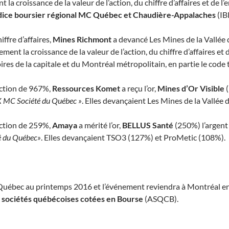
la croissance de la valeur de l’action, du chiffre d’affaires et de l
dice boursier régional MC Québec et Chaudière-Appalaches
(IB
fre d’affaires,
Mines Richmont
a devancé Les Mines de la Vallée 
ment la croissance de la valeur de l’action, du chiffre d’affaires et
oires de la capitale et du Montréal métropolitain, en partie le cod
action de 967%,
Ressources Komet
a reçu l’or,
Mines d’Or Visible
(
SX MC Société du Québec »
. Elles devançaient Les Mines de la Vallée 
action de 259%,
Amaya
a mérité l’or,
BELLUS Santé
(250%) l’argent
é du Québec»
. Elles devançaient TSO3 (127%) et ProMetic (108%).
e Québec au printemps 2016 et l’événement reviendra à Montréal en 
s sociétés québécoises cotées en Bourse
(ASQCB).