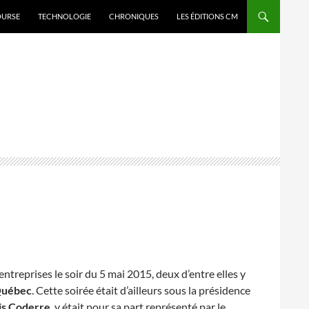
OURSE
TECHNOLOGIE
CHRONIQUES
LES ÉDITIONS CM
entreprises le soir du 5 mai 2015, deux d’entre elles y
 Québec
. Cette soirée était d’ailleurs sous la présidence
is Coderre
, y était pour sa part représenté par le