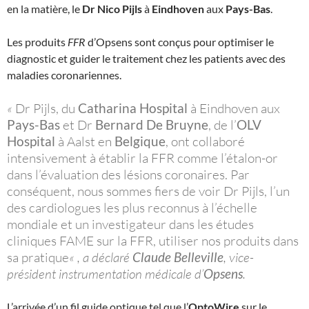
en la matière, le
Dr Nico Pijls
à
Eindhoven
aux
Pays-Bas
.
Les produits
FFR
d’Opsens sont conçus pour optimiser le
diagnostic et guider le traitement chez les patients avec des
maladies coronariennes.
«
Dr Pijls, du
Catharina Hospital
à Eindhoven aux
Pays-Bas
et Dr
Bernard De Bruyne
, de l’
OLV
Hospital
à Aalst en
Belgique
, ont collaboré
intensivement à établir la FFR comme l’étalon-or
dans l’évaluation des lésions coronaires. Par
conséquent, nous sommes fiers de voir Dr Pijls, l’un
des cardiologues les plus reconnus à l’échelle
mondiale et un investigateur dans les études
cliniques FAME sur la FFR, utiliser nos produits dans
sa pratique
« , a déclaré
Claude Belleville
, vice-
président instrumentation médicale d’
Opsens
.
L’arrivée d’un fil guide optique tel que l’
OptoWire
sur le