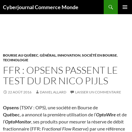
Aller
Recherche
Cyberjournal Commerce Monde
au
MENU
contenu
PRINCI
Archives par mot-clé : Lésions coronaires
BOURSE AU QUÉBEC
,
GÉNÉRAL
,
INNOVATION
,
SOCIÉTÉ EN BOURSE
,
TECHNOLOGIE
FFR : OPSENS PASSENT LE
TEST DU DR NICO PIJLS
22 AOÛT 2016
DANIEL ALLARD
LAISSER UN COMMENTAIRE
Opsens
(TSXV : OPS), une société en Bourse de
Québec
, a annoncé la première utilisation de l’
OptoWire
et de
l’
OptoMonitor
, ses produits pour mesurer la réserve de débit
fractionnaire (FFR:
Fractional Flow Reserve
) par une référence