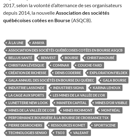
2017, selon la volonté d’alternance de ses organisateurs
depuis 2014, la nouvelle
Association des sociétés
québécoises cotées en Bourse
(ASQCB).
À LA UNE
AMAYA
ASSOCIATION DES SOCIÉTÉS QUÉBÉCOISES COTÉES EN BOURSE ASQCB
BELLUS SANTÉ
BENVEST
BOURSE
CHRISTIAN DUBÉ
CHRISTIAN LÉVESQUE
COMINAR
COUCHE-TARD
CRÉATION DE RICHESSE
DENIS CODERRE
EXPLORATION FIELDEX
GALA ANNUEL DES SOCIÉTÉS EN BOURSE DU QUÉBEC
GALA BOURSE
INDUSTRIE LASSONDE
INDUSTRIES SIGMA
KARINA LEHOUX
LA CAGE AUX SPORTS
LES MINES DE LA VALLÉE DE L'OR
LUNETTERIE NEW LOOK
MANITEX CAPITAL
MINES D’OR VISIBLE
MINES DE LA VALLÉE DE L'OR
MINES RICHMONT
MONTRÉAL
PERFORMANCE BOURSIÈRE À LA BOURSE DE CROISSANCE TSX
PIERRE DESROCHERS
RESSOURCES KOMET
SPORTSCENE
TECHNOLOGIES SENSIO
TSO3
VALEANT