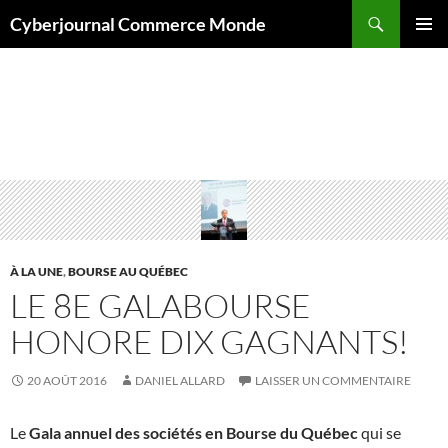
Aller
Recherche
Cyberjournal Commerce Monde
au
MENU
contenu
PRINCI
Archives par mot-clé : Mines Richmont
À LA UNE
,
BOURSE AU QUÉBEC
LE 8E GALABOURSE
HONORE DIX GAGNANTS!
20 AOÛT 2016
DANIEL ALLARD
LAISSER UN COMMENTAIRE
Le
Gala annuel des sociétés en Bourse du Québec
qui se