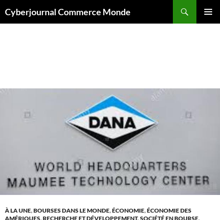
Aller
Recherche
Cyberjournal Commerce Monde
au
MENU
contenu
PRINCI
Archives par mot-clé : véhicule électrique
À LA UNE
,
BOURSES DANS LE MONDE
,
ÉCONOMIE
,
ÉCONOMIE DES
AMÉRIQUES
,
RECHERCHE ET DÉVELOPPEMENT
,
SOCIÉTÉ EN BOURSE
,