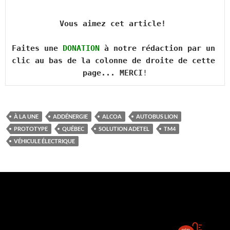
Vous aimez cet article! 

Faites une 
DONATION
 à notre rédaction par un 
clic au bas de la colonne de droite de cette 
page... MERCI
!
À LA UNE
ADDÉNERGIE
ALCOA
AUTOBUS LION
PROTOTYPE
QUÉBEC
SOLUTION ADETEL
TM4
VÉHICULE ÉLECTRIQUE