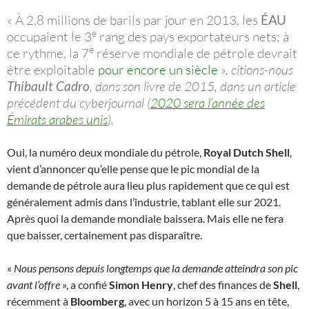
«
À 2,8 millions de barils par jour en 2013, les
ÉAU
e
occupaient le 3
rang des pays exportateurs nets; à
e
ce rythme, la 7
réserve mondiale de pétrole devrait
être exploitable
pour encore un siècle
», citions-nous
Thibault Cadro
, dans son livre de 2015, dans un article
précédent du cyberjournal (
2020 sera l’année des
Émirats arabes unis
).
Oui, la numéro deux mondiale du pétrole,
Royal Dutch Shell
,
vient d’annoncer qu’elle pense que le pic mondial de la
demande de pétrole aura lieu plus rapidement que ce qui est
généralement admis dans l’industrie, tablant elle sur 2021.
Après quoi la demande mondiale baissera. Mais elle ne fera
que baisser, certainement pas disparaître.
«
Nous pensons depuis longtemps que la demande atteindra son pic
avant l’offre
», a confié
Simon Henry
, chef des finances de
Shell
,
récemment à
Bloomberg
, avec un horizon 5 à 15 ans en tête,