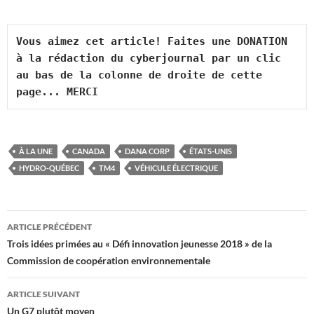
Vous aimez cet article! Faites une DONATION 
à la rédaction du cyberjournal par un clic 
au bas de la colonne de droite de cette 
page... MERCI
À LA UNE
CANADA
DANA CORP
ÉTATS-UNIS
HYDRO-QUÉBEC
TM4
VÉHICULE ÉLECTRIQUE
Navigation
ARTICLE PRÉCÉDENT
des
Trois idées primées au « Défi innovation jeunesse 2018 » de la
Commission de coopération environnementale
articles
ARTICLE SUIVANT
Un G7 plutôt moyen