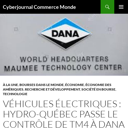
Aller
Recherche
Cyberjournal Commerce Monde
au
MENU
contenu
PRINCI
À LA UNE
,
BOURSES DANS LE MONDE
,
ÉCONOMIE
,
ÉCONOMIE DES
AMÉRIQUES
,
RECHERCHE ET DÉVELOPPEMENT
,
SOCIÉTÉ EN BOURSE
,
TECHNOLOGIE
VÉHICULES ÉLECTRIQUES :
HYDRO-QUÉBEC PASSE LE
CONTRÔLE DE TM4 À DANA