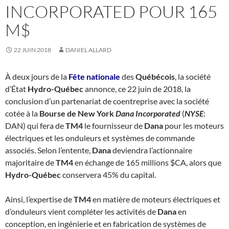
INCORPORATED POUR 165
M$
22 JUIN 2018
DANIEL ALLARD
À deux jours de la
Fête nationale
des
Québécois
, la société
d’État
Hydro-Québec
annonce, ce 22 juin de 2018, la
conclusion d’un partenariat de coentreprise avec la société
cotée à la
Bourse de New York
Dana Incorporated
(
NYSE
:
DAN) qui fera de
TM4
le fournisseur de
Dana
pour les moteurs
électriques et les onduleurs et systèmes de commande
associés. Selon l’entente,
Dana
deviendra l’actionnaire
majoritaire de
TM4
en échange de 165 millions $CA, alors que
Hydro-Québec
conservera 45% du capital.
Ainsi, l’expertise de
TM4
en matière de moteurs électriques et
d’onduleurs vient compléter les activités de
Dana
en
conception, en ingénierie et en fabrication de systèmes de