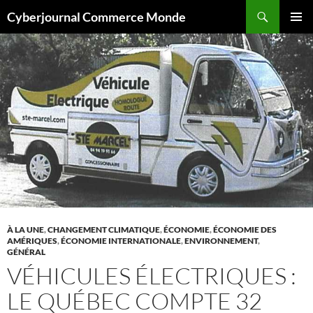
Aller
Recherche
Cyberjournal Commerce Monde
au
MENU
contenu
PRINCI
À LA UNE
,
CHANGEMENT CLIMATIQUE
,
ÉCONOMIE
,
ÉCONOMIE DES
AMÉRIQUES
,
ÉCONOMIE INTERNATIONALE
,
ENVIRONNEMENT
,
GÉNÉRAL
VÉHICULES ÉLECTRIQUES :
LE QUÉBEC COMPTE 32