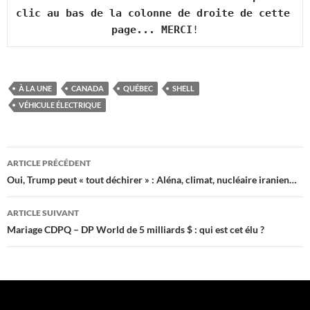
clic au bas de la colonne de droite de cette 
page... MERCI
!
À LA UNE
CANADA
QUÉBEC
SHELL
VÉHICULE ÉLECTRIQUE
Navigation
ARTICLE PRÉCÉDENT
des
Oui, Trump peut « tout déchirer » : Aléna, climat, nucléaire iranien…
articles
ARTICLE SUIVANT
Mariage CDPQ – DP World de 5 milliards $ : qui est cet élu ?