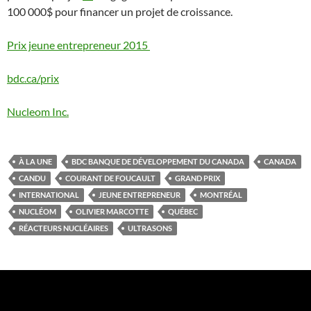
100 000$ pour financer un projet de croissance.
Prix jeune entrepreneur 2015
bdc.ca/prix
Nucleom Inc.
À LA UNE
BDC BANQUE DE DÉVELOPPEMENT DU CANADA
CANADA
CANDU
COURANT DE FOUCAULT
GRAND PRIX
INTERNATIONAL
JEUNE ENTREPRENEUR
MONTRÉAL
NUCLÉOM
OLIVIER MARCOTTE
QUÉBEC
RÉACTEURS NUCLÉAIRES
ULTRASONS