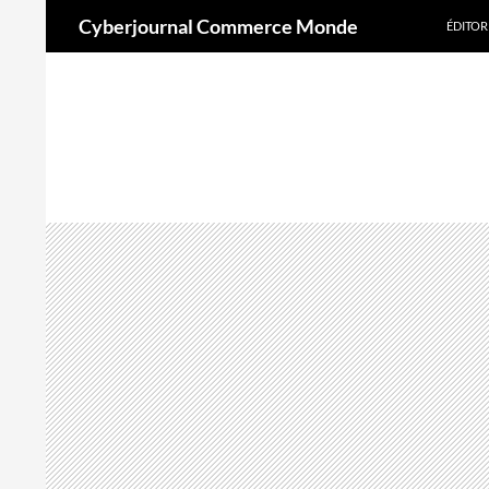
Aller
Recherche
Cyberjournal Commerce Monde
ÉDITOR
au
contenu
A