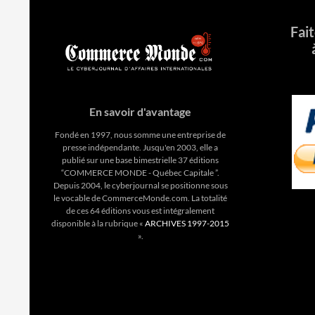
Fai
En savoir d'avantage
Fondé en 1997, nous somme une entreprise de
presse indépendante. Jusqu'en 2003, elle a
publié sur une base bimestrielle 37 éditions
“COMMERCE MONDE - Québec Capitale ”.
Depuis 2004, le cyberjournal se positionne sous
le vocable de CommerceMonde.com. La totalité
de ces 64 éditions vous est intégralement
disponible à la rubrique «
ARCHIVES 1997-2015
».