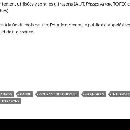
tement utilisées y sont les ultrasons (AUT,
Phased Array
, TOFD) e
bes).
 à la fin du mois de juin. Pour le moment, le public est appelé à v
et de croissance.
CANADA
CANDU
COURANT DE FOUCAULT
GRAND PRIX
INTERNATI
ULTRASONS