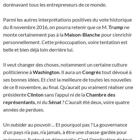
dorénavant tous les entrepreneurs de ce monde.
Parmi les autres interprétations positives du vote historique
du 8 novembre 2016, on pourra retenir que ce M.
Trump
ne
monte certainement pas à la
Maison-Blanche
pour s’enrichir
personnellement. Cette préoccupation, voire tentation est
belle et bien déjà loin derrière lui.
Il veut changer des choses, notamment un certaine culture
politicienne à
Washington
. Il aura un
Congrès
tout dévoué à
ses bonnes idées. Et c’est la meilleure de toutes les nouvelles
de ce 8 novembre, au final. Qu’aurait pu vraiment réaliser une
présidente
Clinton
sans l’appui ni de la
Chambre des
représentants
, ni du
Sénat
? C’aurait été deux, voire quatre
années de perdues.
Un
outsider
au pouvoir… Et pourquoi pas ? La gouvernance
d’un pays n’a pas, n’a jamais, à être une chasse-gardée pour
quiconque. Surtout en démocratie. C’est l’implication de tous