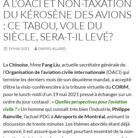
À L’OACI ET NON-TAXATION
DU KÉROSÈNE DES AVIONS
: CE TABOU, VOLE DU
SIÈCLE, SERA-T-IL LEVÉ?
19 MAI 2021
DANIEL ALLARD
La
Chinoise
, Mme
Fang Liu
, actuelle secrétaire générale de
l’
Organisation de l’aviation civile internationale
(OACI) qui
termine les derniers mois de son deuxième mandat, a accepté
d’être la visio-conférencière à la tribune virtuelle du
CORIM
,
pour le lunch-midi d’un 19 mai 2021 pressé à échanger sur un
ordre du jour costaud :
« Quelles perspectives pour l’aviation
civile ? »
Un homme qui connaît très bien l’industrie,
Philippe
Rainville
, l’actuel PDG à
Aéroports de Montréal
, animant la
discussion de trente minutes. Les thèmes abordés étant déjà
annoncé, il est assuré que le sujet pourtant essentiel de la non-