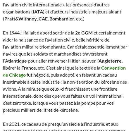
l’aviation civile internationale », les présences d’autres
organisations (
IATA
) et d’acteurs industriels majeurs aidant
(
Pratt&Withney
,
CAE
,
Bombardier
, etc.)
En 1944, il fallait d’abord sortir de la
2e GGM
et certainement
aider la naissance de l’aviation civile, belle héritière de
l’aviation militaire triomphante. Car c’était essentiellement par
navires que les soldats et marchandises traversèrent
l’
Atlantique
pour aller renverser
Hitler
, sauver l’
Angleterre
,
libérer la
France
, etc. C’est ainsi que le texte de la
Convention
de Chicago
fut négocié, puis adopté, en faisant un cadeau
inestimable à cette industrie : la non-taxation du kérosène des
avions. À la minute que ceux-ci franchissent une frontière
internationale, donc dès que vous faites un vol international,
c’est zéro taxe, lorsque vous passez à la pompe pour vos
précieux milliers de litres de kérosène.
En 2021, ce cadeau de presqu’un siècle à l’industrie, et aux
compagnies aériennes, voire aux passagers que nous sommes