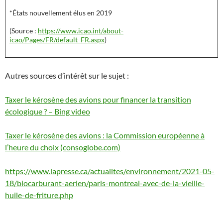
*États nouvellement élus en 2019
(Source :
https://www.icao.int/about-
icao/Pages/FR/default_FR.aspx
)
Autres sources d’intérêt sur le sujet :
Taxer le kérosène des avions pour financer la transition
écologique ? – Bing video
Taxer le kérosène des avions : la Commission européenne à
l’heure du choix (consoglobe.com)
https://www.lapresse.ca/actualites/environnement/2021-05-
18/biocarburant-aerien/paris-montreal-avec-de-la-vieille-
huile-de-friture.php