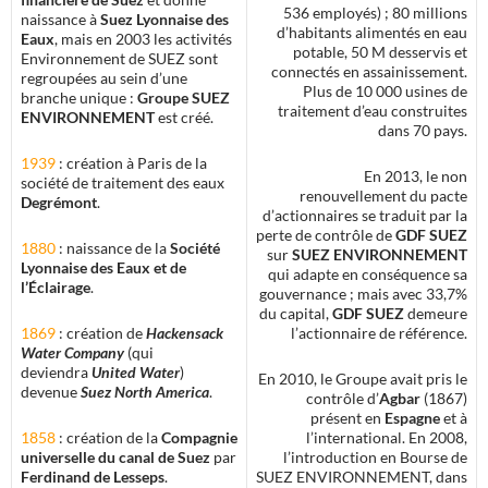
536 employés) ; 80 millions
naissance à
Suez Lyonnaise des
d’habitants alimentés en eau
Eaux
, mais en 2003 les activités
potable, 50 M desservis et
Environnement de SUEZ sont
connectés en assainissement.
regroupées au sein d’une
Plus de 10 000 usines de
branche unique :
Groupe SUEZ
traitement d’eau construites
ENVIRONNEMENT
est créé.
dans 70 pays.
1939
: création à Paris de la
En 2013, le non
société de traitement des eaux
renouvellement du pacte
Degrémont
.
d’actionnaires se traduit par la
perte de contrôle de
GDF SUEZ
1880
: naissance de la
Société
sur
SUEZ ENVIRONNEMENT
Lyonnaise des Eaux et de
qui adapte en conséquence sa
l’Éclairage
.
gouvernance ; mais avec 33,7%
du capital,
GDF SUEZ
demeure
1869
: création de
Hackensack
l’actionnaire de référence.
Water Company
(qui
deviendra
United Water
)
En 2010, le Groupe avait pris le
devenue
Suez North America
.
contrôle d’
Agbar
(1867)
présent en
Espagne
et à
1858
: création de la
Compagnie
l’international. En 2008,
universelle du canal de Suez
par
l’introduction en Bourse de
Ferdinand de Lesseps
.
SUEZ ENVIRONNEMENT, dans