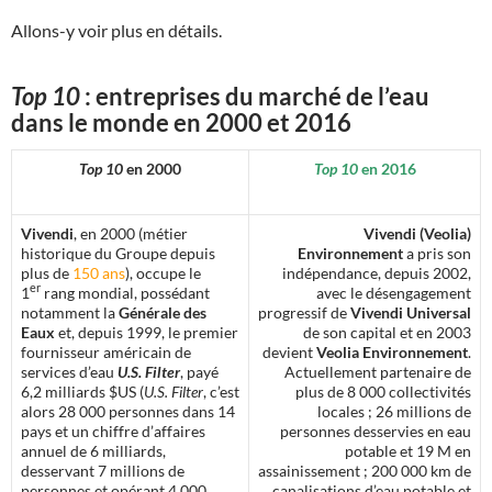
Allons-y voir plus en détails.
Top 10
: entreprises du marché de l’eau
dans le monde en 2000 et 2016
Top 10
en 2000
Top 10
en 2016
Vivendi
, en 2000 (métier
Vivendi (Veolia)
historique du Groupe depuis
Environnement
a pris son
plus de
150 ans
), occupe le
indépendance, depuis 2002,
er
1
rang mondial, possédant
avec le désengagement
notamment la
Générale des
progressif de
Vivendi Universal
Eaux
et, depuis 1999, le premier
de son capital et en 2003
fournisseur américain de
devient
Veolia Environnement
.
services d’eau
U.S. Filter
, payé
Actuellement partenaire de
6,2 milliards $US (
U.S. Filter
, c’est
plus de 8 000 collectivités
alors 28 000 personnes dans 14
locales ; 26 millions de
pays et un chiffre d’affaires
personnes desservies en eau
annuel de 6 milliards,
potable et 19 M en
desservant 7 millions de
assainissement ; 200 000 km de
personnes et opérant 4 000
canalisations d’eau potable et