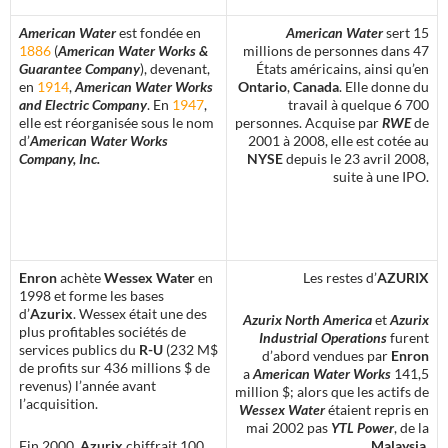
American Water
est fondée en
American Water
sert 15
1886
(
American Water Works &
millions de personnes dans 47
Guarantee Company
), devenant,
États américains, ainsi qu’en
en
1914
,
American Water Works
Ontario
,
Canada
. Elle donne du
and Electric Company
. En
1947
,
travail à quelque 6 700
elle est réorganisée sous le nom
personnes. Acquise par
RWE
de
d’
American Water Works
2001 à 2008, elle est cotée au
Company, Inc.
NYSE
depuis le 23 avril 2008,
suite à une IPO.
Enron
achète
Wessex Water
en
Les restes d’
AZURIX
1998 et forme les bases
d’
Azurix
. Wessex était une des
Azurix North America
et
Azurix
plus profitables sociétés de
Industrial Operations
furent
services publics du
R-U
(232 M$
d’abord vendues par
Enron
de profits sur 436 millions $ de
a
American Water Works
141,5
revenus) l’année avant
million $; alors que les actifs de
l’acquisition.
Wessex Water
étaient repris en
mai 2002 pas
YTL Power
, de la
Fin 2000,
Azurix
chiffrait 100
Malaysia
.