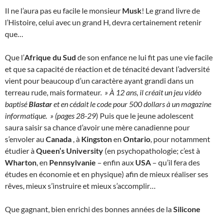
Il ne l’aura pas eu facile le monsieur
Musk
! Le grand livre de
l’Histoire, celui avec un grand H, devra certainement retenir
que…
Que l’
Afrique du Sud
de son enfance ne lui fit pas une vie facile
et que sa capacité de réaction et de ténacité devant l’adversité
vient pour beaucoup d’un caractère ayant grandi dans un
terreau rude, mais formateur.
» À 12 ans, il créait un jeu vidéo
baptisé
Blastar
et en cédait le code pour 500 dollars à un magazine
informatique. » (pages 28-29
) Puis que le jeune adolescent
saura saisir sa chance d’avoir une mère canadienne pour
s’envoler au
Canada
, à
Kingston
en
Ontario
, pour notamment
étudier à
Queen’s University
(en psychopathologie; c’est à
Wharton
, en
Pennsylvanie
– enfin aux
USA
– qu’il fera des
études en économie et en physique) afin de mieux réaliser ses
rêves, mieux s’instruire et mieux s’accomplir…
Que gagnant, bien enrichi des bonnes années de la
Silicone