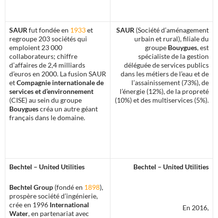
SAUR
fut fondée en
1933
et
SAUR
(Société d’aménagement
regroupe 203 sociétés qui
urbain et rural), filiale du
emploient 23 000
groupe
Bouygues
, est
collaborateurs; chiffre
spécialiste de la gestion
d’affaires de 2,4 milliards
déléguée de services publics
d’euros en 2000. La fusion SAUR
dans les métiers de l’eau et de
et
Compagnie internationale de
l’assainissement (73%), de
services et d’environnement
l’énergie (12%), de la propreté
(CISE) au sein du groupe
(10%) et des multiservices (5%).
Bouygues
créa un autre géant
français dans le domaine.
Bechtel
– United Utilities
Bechtel – United Utilities
Bechtel Group
(fondé en
1898
),
prospère société d’ingénierie,
crée en 1996
International
En 2016,
Water
, en partenariat avec