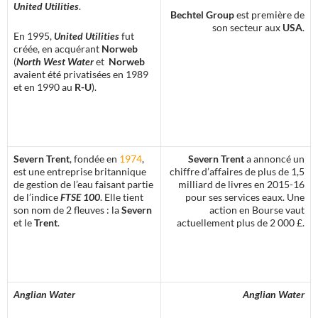
United Utilities
.
Bechtel Group
est première de
son secteur aux
USA
.
En 1995,
United Utilities
fut
créée, en acquérant
Norweb
(
North West Water
et
Norweb
avaient été privatisées en 1989
et en 1990 au
R-U
).
Severn Trent
, fondée en
1974
,
Severn Trent
a annoncé un
est une entreprise britannique
chiffre d’affaires de plus de 1,5
de gestion de l’eau faisant partie
milliard de livres en 2015-16
de l’indice
FTSE 100
. Elle tient
pour ses services eaux. Une
son nom de 2 fleuves : la
Severn
action en Bourse vaut
et le
Trent
.
actuellement plus de 2 000 £.
Anglian Water
Anglian Water