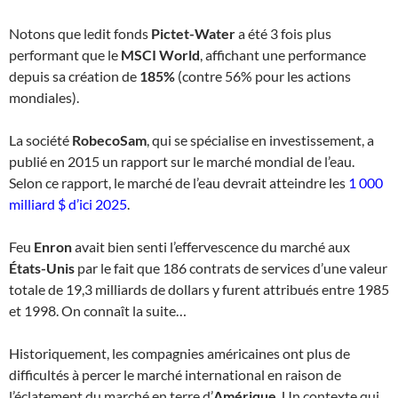
Notons que ledit fonds
Pictet-Water
a été 3 fois plus
performant que le
MSCI World
, affichant une performance
depuis sa création de
185%
(contre 56% pour les actions
mondiales).
La société
RobecoSam
, qui se spécialise en investissement, a
publié en 2015 un rapport sur le marché mondial de l’eau.
Selon ce rapport, le marché de l’eau devrait atteindre les
1 000
milliard $ d’ici 2025
.
Feu
Enron
avait bien senti l’effervescence du marché aux
États-Unis
par le fait que 186 contrats de services d’une valeur
totale de 19,3 milliards de dollars y furent attribués entre 1985
et 1998. On connaît la suite…
Historiquement, les compagnies américaines ont plus de
difficultés à percer le marché international en raison de
l’éclatement du marché en terre d’
Amérique
. Un contexte qui