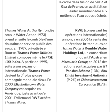
le cadre de la fusion de
SUEZ
et
Gaz de France
, en avait fait un
leader mondial dédié aux
métiers de l’eau et des déchets.
Thames Water Authority
(fondée
RWE
(conservant les
sous le Water Act de 1973)
opérations internationales)
prend ensuite le contrôle d’une
annonça en 2006 la vente des
douzaine de service public des
opérations britanniques de
eaux. En 1989, privatisée en
Thames Water
à
Kemble Water
Bourse,
Thames Water Utilities
Holdings Ltd
, un consortium
Limited
compose même le
FTSE
impliquant l’
Australien
100 Index
. À partir de 1995,
Macquarie Group
; en 2012 des
suite à son expansion
actions sont acquises par
BT
internationale,
Thames Water
Pension Scheme
(13%),
Abu
e
devient la 3
plus grosse
Dhabi Investment Authority
compagnie mondiale d’eau. En
(9.9%) et
China Investment
2000,
Elizabethtown Water
Corporation
(8.7%).
Company
est acquise en
Amérique, juste avant qu’en
2001, l’Allemand
RWE
achète
Thames Water
.