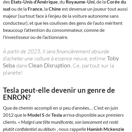
des
États-Unis
d’Amérique
, du
Royaume-Uni
, de la
Corée du
sud
ou de la
France
, la
Chine
est devenue un joueur tout aussi
majeur (surtout face à l’enjeu de la voiture autonome sans
conducteur), et que les coulisses des gens de l’auto méritent
beaucoup l’attention du consommateur, comme de
l’investisseur ou de l’actionnaire.
À partir de 2025, il sera financièrement absurde
d’acheter une voiture à essence neuve,
estime
Toby
Seba
dans
Clean Disruption
. Ce, partout sur la
planète!
Tesla peut-elle devenir un genre de
ENRON?
Que de chemin accompli en si peu d’années… C’est en juin
2012 que le
Model S
de
Tesla
arriva disponible aux premiers
clients. «
Malgré une fête munificente, son lancement est resté
plutôt confidentiel au début
« , nous rappelle
Hamish Mckenzie