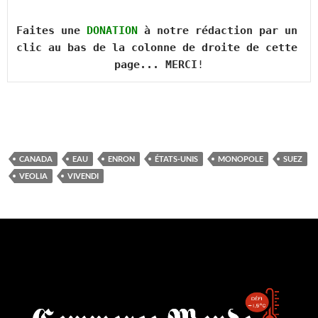
Faites une 
DONATION
 à notre rédaction par un 
clic au bas de la colonne de droite de cette 
page... MERCI
!
CANADA
EAU
ENRON
ÉTATS-UNIS
MONOPOLE
SUEZ
VEOLIA
VIVENDI