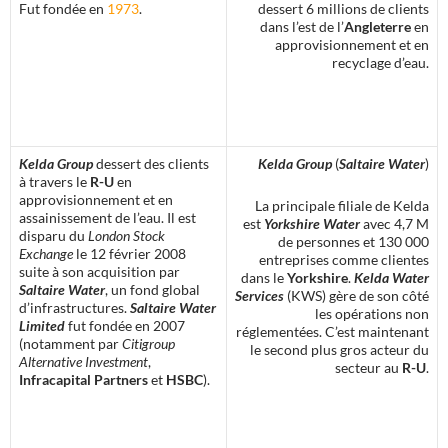
Fut fondée en
1973
.
dessert 6 millions de clients
dans l’est de l’
Angleterre
en
approvisionnement et en
recyclage d’eau.
Kelda Group
dessert des clients
Kelda Group
(
Saltaire Water
)
à travers le
R-U
en
approvisionnement et en
La principale filiale de Kelda
assainissement de l’eau. Il est
est
Yorkshire Water
avec 4,7 M
disparu du
London Stock
de personnes et 130 000
Exchange
le 12 février 2008
entreprises comme clientes
suite à son acquisition par
dans le
Yorkshire
.
Kelda Water
Saltaire Water
, un fond global
Services
(KWS) gère de son côté
d’infrastructures.
Saltaire Water
les opérations non
Limited
fut fondée en 2007
réglementées. C’est maintenant
(notamment par
Citigroup
le second plus gros acteur du
Alternative Investment
,
secteur au
R-U
.
Infracapital Partners
et
HSBC
).