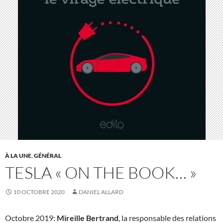
À LA UNE
,
GÉNÉRAL
TESLA « ON THE BOOK… »
10 OCTOBRE 2020
DANIEL ALLARD
Octobre 2019:
Mireille Bertrand
, la responsable des relations