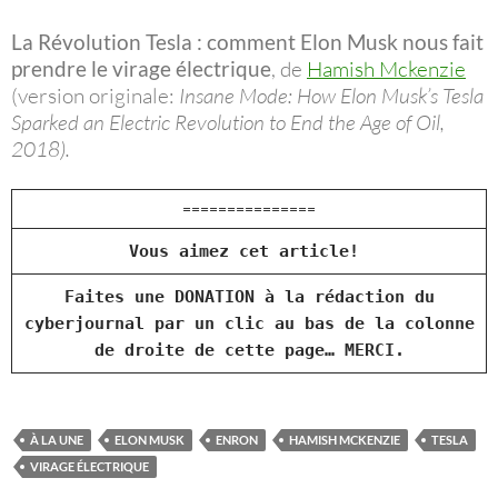
La Révolution Tesla : comment Elon Musk nous fait
prendre le virage électrique
, de
Hamish Mckenzie
(version originale:
Insane Mode: How Elon Musk’s Tesla
Sparked an Electric Revolution to End the Age of Oil,
2018).
===============
Vous aimez cet article!
Faites une DONATION à la rédaction du
cyberjournal par un clic au bas de la colonne
de droite de cette page… MERCI.
À LA UNE
ELON MUSK
ENRON
HAMISH MCKENZIE
TESLA
VIRAGE ÉLECTRIQUE