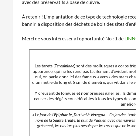
avec des préservatifs à base de cuivre.
À retenir ! L’implantation de ce type de technologie re
bannir la disposition des déchets de bois des sites d’e
Merci de vous intéresser à l’opportunité No : 1 de
LiNN
Les tarets (
Teredinidae
) sont des mollusques à corps tr
apparence, qui ne les rend pas facilement d’évident mol
oui, on parle donc ici des fameux « vers » des mers cha
d’un mètre de long et 6 cm de diamètre, qui vit dans le
Y creusant de longues et nombreuses galeries, ils dimin
causer des dégâts considérables à tous les types de con
améliore
«
Le jour de l’
Épiphanie
, j’arrivai à
Veragua
… En janvier, l’emb
nom de la Sainte Trinité, la nuit de Pâques, avec des navires
gréement, les navires plus percés par les tarets que ne le s