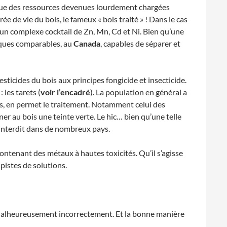
mique des ressources devenues lourdement chargées
 de vie du bois, le fameux « bois traité » ! Dans le cas
 un complexe cocktail de Zn, Mn, Cd et Ni. Bien qu’une
giques comparables, au
Canada
, capables de séparer et
sticides du bois aux principes fongicide et insecticide.
 les tarets (
voir l’encadré
). La population en général a
is, en permet le traitement. Notamment celui des
er au bois une teinte verte. Le hic… bien qu’une telle
nu interdit dans de nombreux pays.
contenant des métaux à hautes toxicités. Qu’il s’agisse
pistes de solutions.
Malheureusement incorrectement. Et la bonne manière