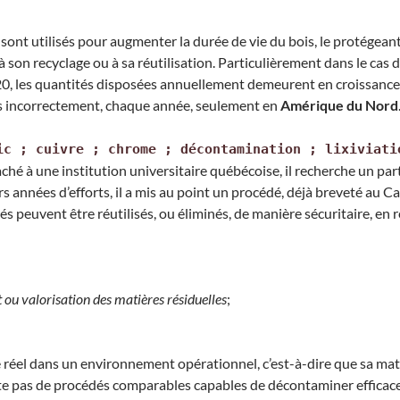
 sont utilisés pour augmenter la durée de vie du bois, le protégeant 
n, à son recyclage ou à sa réutilisation. Particulièrement dans le 
020, les quantités disposées annuellement demeurent en croissanc
sés incorrectement, chaque année, seulement en
Amérique du Nord
ic ; cuivre ; chrome ; décontamination ; lixiviati
aché à une institution universitaire québécoise, il recherche un p
rs années d’efforts, il a mis au point un procédé, déjà breveté au 
s peuvent être réutilisés, ou éliminés, de manière sécuritaire, en
 ou valorisation des matières résiduelles
;
e réel dans un environnement opérationnel, c’est-à-dire que sa matu
te pas de procédés comparables capables de décontaminer efficac