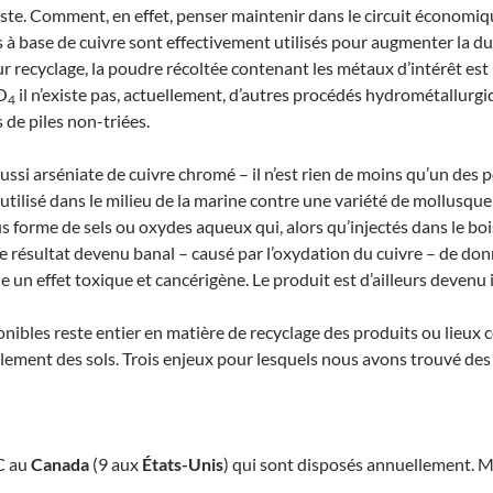
miste. Comment, en effet, penser maintenir dans le circuit écono
à base de cuivre sont effectivement utilisés pour augmenter la durée
ur recyclage, la poudre récoltée contenant les métaux d’intérêt est
O
il n’existe pas, actuellement, d’autres procédés hydrométallur
4
 de piles non-triées.
ssi arséniate de cuivre chromé – il n’est rien de moins qu’un des pe
tilisé dans le milieu de la marine contre une variété de mollusque :
 forme de sels ou oxydes aqueux qui, alors qu’injectés dans le bo
e résultat devenu banal – causé par l’oxydation du cuivre – de donn
aine un effet toxique et cancérigène. Le produit est d’ailleurs deve
ponibles reste entier en matière de recyclage des produits ou lieux 
alement des sols. Trois enjeux pour lesquels nous avons trouvé des 
CC au
Canada
(9 aux
États-Unis
) qui sont disposés annuellement. 