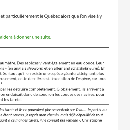
t particulièrement le Québec alors que l’on vise à y
 aidera à donner une suite.
 saumâtre. Des espèces vivent également en eau douce. Leur
rs » (en anglais
shipworm
et en allemand
schiffsbohrwurm
). Eh
. Surtout qu’il en existe une espèce géante, atteignant plus
sement, cette dernière est l’exception de l’espèce, car tous
 !
e par les détruire complètement. Globalement, ils arrivent à
, on enduisait donc de goudron les coques des navires, pour
t les tarets!
s tarets et ils ne pouvaient plus se soutenir sur l’eau… Je partis, au
lme étant revenu, je repris mon chemin, mais déjà dépouillé de tout
uant à ce mal des tarets, il ne connaît nul remède
».
Christophe