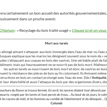
cevra certainement un bon accueil des autorités gouvernementales, e
nfouissement dans un proche avenir.
OVarium
: « Recyclage du bois traité usagé ».
Cliquez ici et on vous
Mort aux tarets
ès allongé aimant s’attaquer aux bois immergés dans l’eau de mer ou l’eau
lusques explique que les marins les désignent souvent sous le nom de « ve
udes s’attaquant aux coques en bois des navires. Une véritable plait de fait
 sédiment, mais qui heureusement ne se nourrit pas de bois mort. Malheureu
les autres tarets se nourrissent de bois mort et donc de navires en bois
uent la résistance des pièces de bois qu’ils colonisent. Ils finissent mêm
structions en bois en contact prolongé avec l’eau de mer. Dès l’
Antiquité
r leur étanchéité et aussi l’attaque du bois par des organismes divers, don
ouchure du fleuve se trouva fermée. En avril, les navires étaient tout dévorés par le
 pourris, rongés par les tarets et tout percés de trous… Au bout de six jours, le ca
ont les rayons de miel, et les hommes au comble de l’abattement et du désespoir… Q
Colomb