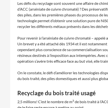
Les défis du recyclage sont souvent une affaire de chi
d’ACC (arséniate de cuivre chromaté) ? Des préservatifs 
des piles, dans les premières phases du processus de le
technologie permet d’obtenir une solution pure de NiS
recycler les différents métaux présents dans les déchets
Pour revenir à l’arséniate de cuivre chromaté – appelé au
Un brevet y a été attaché dès 1934 et il est notamment u
cependant plus conscience de sa commercialisation sous
résineux destinés à l’exposition aux intempéries. Avec c
opération s’avère très efficace face au but visé, elle tr
On le constate, le défi d’améliorer les technologies dis
du bois traité, des piles domestiques et aussi plus glob
Recyclage du bois traité usagé
3
2,5 millions! C’est le nombre de m
de bois traité à l’A
de le faire reste encore à mettre au point.