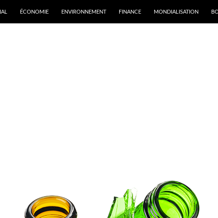
IAL
ÉCONOMIE
ENVIRONNEMENT
FINANCE
MONDIALISATION
B
rchives de catégorie : Matières premières, transformation et
ogistique
atégorie nouveau site Commerce Monde