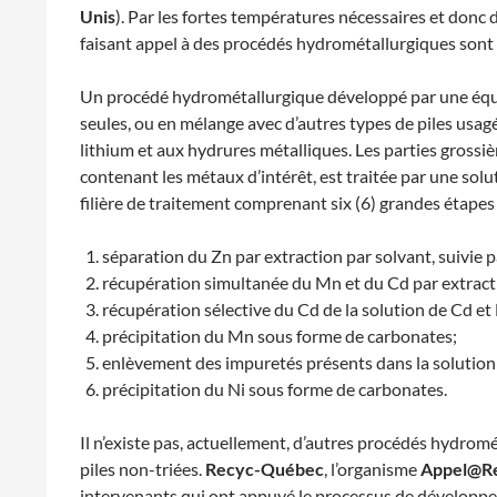
Unis
). Par les fortes températures nécessaires et donc
faisant appel à des procédés hydrométallurgiques sont
Un procédé hydrométallurgique développé par une équip
seules, ou en mélange avec d’autres types de piles usagé
lithium et aux hydrures métalliques. Les parties grossièr
contenant les métaux d’intérêt, est traitée par une solu
filière de traitement comprenant six (6) grandes étapes 
séparation du Zn par extraction par solvant, suivie 
récupération simultanée du Mn et du Cd par extract
récupération sélective du Cd de la solution de Cd et
précipitation du Mn sous forme de carbonates;
enlèvement des impuretés présents dans la solution r
précipitation du Ni sous forme de carbonates.
Il n’existe pas, actuellement, d’autres procédés hydro
piles non-triées.
Recyc-Québec
, l’organisme
Appel@Re
intervenants qui ont appuyé le processus de développe