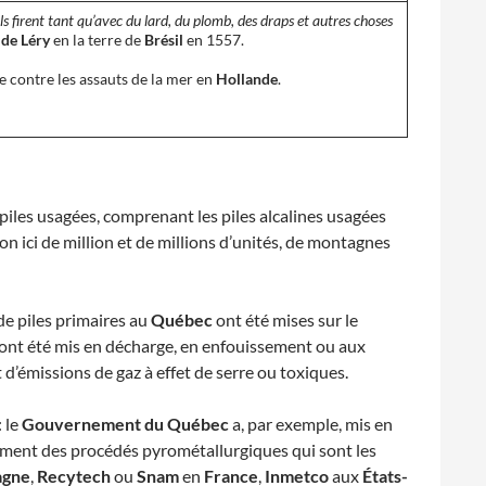
. Ils firent tant qu’avec du lard, du plomb, des draps et autres choses
 de Léry
en la terre de
Brésil
en 1557.
re contre les assauts de la mer en
Hollande
.
piles usagées, comprenant les piles alcalines usagées
n ici de million et de millions d’unités, de montagnes
de piles primaires au
Québec
ont été mises sur le
s ont été mis en décharge, en enfouissement ou aux
d’émissions de gaz à effet de serre ou toxiques.
: le
Gouvernement du Québec
a, par exemple, mis en
ement des procédés pyrométallurgiques qui sont les
agne
,
Recytech
ou
Snam
en
France
,
Inmetco
aux
États-