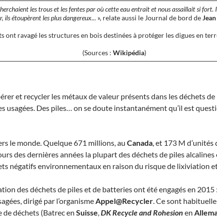
cherchaient les trous et les fentes par où cette eau entrait et nous assaillait si fort
r, ils étoupèrent les plus dangereux..
. », relate aussi le Journal de bord de
Jean
s ont ravagé les structures en bois destinées à protéger les digues en ter
(Sources :
Wikipédia
)
érer et recycler les métaux de valeur présents dans les déchets de 
es usagées. Des piles… on se doute instantanément qu’il est questio
avers le monde. Quelque 671 millions, au
Canada
, et 173 M d’unités 
cours des dernières années la plupart des déchets de piles alcaline
ts négatifs environnementaux en raison du risque de lixiviation et 
ation des déchets de piles et de batteries ont été engagés en 2015 
sagées, dirigé par l’organisme
Appel@Recycler
. Ce sont habituell
pe de déchets (Batrec en
Suisse
,
DK Recycle and Rohesion
en
Allem