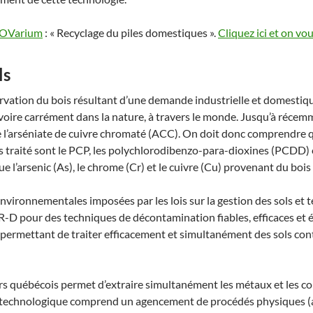
OVarium
: « Recyclage du piles domestiques ».
Cliquez ici et on vo
ls
servation du bois résultant d’une demande industrielle et domestiq
 voire carrément dans la nature, à travers le monde. Jusqu’à récemm
e l’arséniate de cuivre chromaté (ACC). On doit donc comprendre q
s traité sont le PCP, les polychlorodibenzo-para-dioxines (PCDD) 
 l’arsenic (As), le chrome (Cr) et le cuivre (Cu) provenant du bois 
vironnementales imposées par les lois sur la gestion des sols et 
a R-D pour des techniques de décontamination fiables, efficaces et
le permettant de traiter efficacement et simultanément des sols co
rs québécois permet d’extraire simultanément les métaux et les
ière technologique comprend un agencement de procédés physiques (at