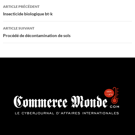
Navigation
ARTICLE PRÉCÉDENT
des
Insecticide biologique bt-k
articles
ARTICLE SUIVANT
Procédé de décontamination de sols