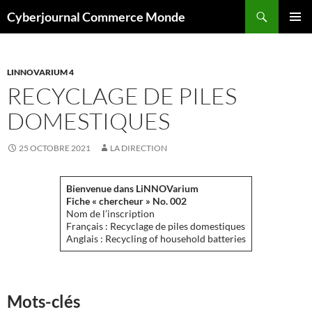
Aller
Recherche
Cyberjournal Commerce Monde
au
MENU
contenu
PRINCI
LINNOVARIUM 4
RECYCLAGE DE PILES
DOMESTIQUES
25 OCTOBRE 2021
LA DIRECTION
Bienvenue dans LiNNOVarium
Fiche « chercheur » No. 002
Nom de l’inscription
Français : Recyclage de piles domestiques
Anglais : Recycling of household batteries
Mots-clés