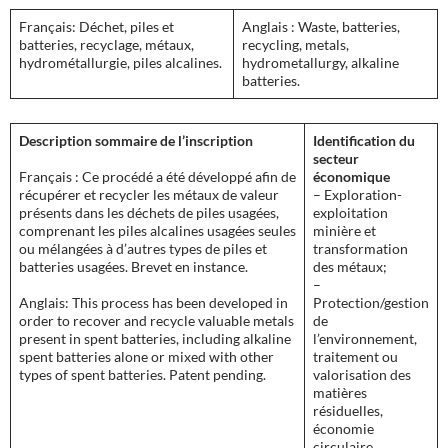
Français: Déchet, piles et
Anglais : Waste, batteries,
batteries, recyclage, métaux,
recycling, metals,
hydrométallurgie, piles alcalines.
hydrometallurgy, alkaline
batteries.
Description sommaire de l’inscription
Identification du
secteur
Français : Ce procédé a été développé afin de
économique
récupérer et recycler les métaux de valeur
– Exploration-
présents dans les déchets de piles usagées,
exploitation
comprenant les piles alcalines usagées seules
minière et
ou mélangées à d’autres types de piles et
transformation
batteries usagées. Brevet en instance.
des métaux;
–
Anglais: This process has been developed in
Protection/gestion
order to recover and recycle valuable metals
de
present in spent batteries, including alkaline
l’environnement,
spent batteries alone or mixed with other
traitement ou
types of spent batteries. Patent pending.
valorisation des
matières
résiduelles,
économie
circulaire