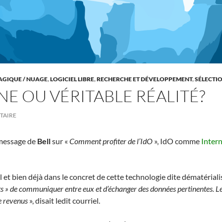
GIQUE / NUAGE
,
LOGICIEL LIBRE
,
RECHERCHE ET DÉVELOPPEMENT
,
SÉLECTI
GNE OU VÉRITABLE RÉALITÉ?
TAIRE
message de
Bell
sur «
Comment profiter de l’IdO
», IdO comme
Intern
l et bien déjà dans le concret de cette technologie dite dématériali
s » de communiquer entre eux et d’échanger des données pertinentes. Les 
de revenus
», disait ledit courriel.