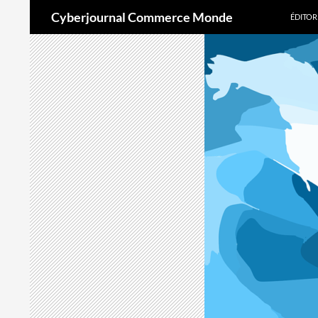
Aller
Recherche
Cyberjournal Commerce Monde
ÉDITOR
au
contenu