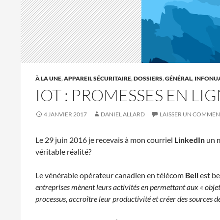
À LA UNE
,
APPAREIL SÉCURITAIRE
,
DOSSIERS
,
GÉNÉRAL
,
INFONUA
IOT : PROMESSES EN LI
4 JANVIER 2017
DANIEL ALLARD
LAISSER UN COMMEN
Le 29 juin 2016 je recevais à mon courriel
LinkedIn
un 
véritable réalité?
Le vénérable opérateur canadien en télécom
Bell
est be
entreprises mènent leurs activités en permettant aux « objet
processus, accroître leur productivité et créer des sources 