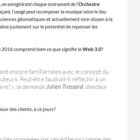
, en enregistrant chaque instrument de l’
Orchestre
açant, l’usagé peut recomposer la musique selon le lieu
e sciences géomatiques et actuellement vice-doyen à la
ialise justement sur le potentiel de repenser les
e 2016 comprend bien ce que signifie le
Web 3.0
?
sont encore familiarisées avec le concept du
uteurs. Peut-être faudrait-il réfléchir à un
aire?
», se demande
Julien Trassard
, directeur
our des clients, à ce jours?
veautés proposées par ces éditeurs comme des