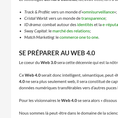
Track & Profile
: vers un monde d’«
omnisurveillance
»;
Cristal World
: vers un monde de
transparence
;
ID drama
: combat autour des
identités
et la
e-réputa
Sway Capital
: le
marché des relations
;
Match Marketing
: le
commerce one to one
.
SE PRÉPARER AU WEB 4.0
Le coeur du
Web 3.0
sera cette décennie qui est la nôt
Ce
Web 4.0
serait donc intelligent, sémantique, peut-êt
4.0
ne sera plus seulement web, il sera constitué de c
données numériques transférables vers d’autres puces 
Pour les visionnaires le
Web 4.0
se sera alors « disso
Nous sommes là peut-être dans le domaine de la science-