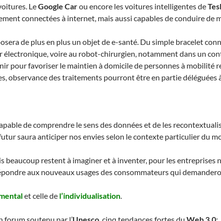
voitures. Le
Google Car
ou encore les voitures intelligentes de
Tes
eulement connectées à internet, mais aussi capables de conduire d
oposera de plus en plus un objet de e-santé. Du simple bracelet con
ier électronique, voire au robot-chirurgien, notamment dans un con
nir pour favoriser le maintien à domicile de personnes à mobilité 
, observance des traitements pourront être en partie déléguées à ce
capable de comprendre le sens des données et de les recontextualise
 du futur saura anticiper nos envies selon le contexte particulier du
is beaucoup restent à imaginer et à inventer, pour les entreprise
x répondre aux nouveaux usages des consommateurs qui demanderont
mental
et celle de
l’individualisation
.
d’un forum soutenu par l’
Unesco
, cinq tendances fortes du
Web 3.0
: