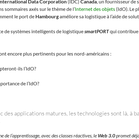
International Data Corporation
(IDC)
Canada
, un fournisseur de 
ins sommaires axés sur le thème de l’
Internet des objets
(IdO). Le pl
omment le port de
Hambourg
améliore sa logistique à l’aide de solu
e de systèmes intelligents de logistique
smartPORT
qui contribue
ont encore plus pertinents pour les nord-américains :
teront-ils l’IdO?
mportance de l’IdO?
c des applications matures, les technologies sont là, à b
.
 de l’apprentissage, avec des classes réactives, le
Web 3.0
promet déjà 