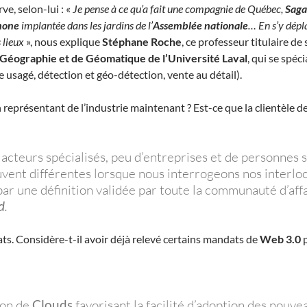
ve, selon-lui : «
Je pense à ce qu’a fait une compagnie de Québec,
Saga
hone
implantée dans les jardins de l’
Assemblée nationale
… En s’y dépl
 lieux
», nous explique
Stéphane Roche
, ce professeur titulaire d
 Géographie et de Géomatique de l’Université Laval
, qui se spéc
e usagé, détection et géo-détection, vente au détail).
représentant de l’industrie maintenant ? Est-ce que la clientèle d
acteurs spécialisés, peu d’entreprises et de personnes 
souvent différentes lorsque nous interrogeons nos interloc
 une définition validée par toute la communauté d’aff
d
.
dats. Considère-t-il avoir déjà relevé certains mandats de
Web 3.0
p
ion de
Clouds
favorisant la facilité d’adoption des nou