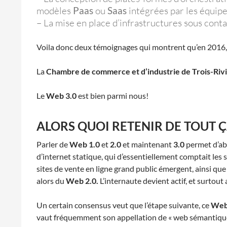
modèles
Paas
ou
Saas
intégrées par les équip
– La mise en place d’infrastructures sous cont
Voila donc deux témoignages qui montrent qu’en 2016,
La
Chambre de commerce et d’industrie de Trois-Riv
Le
Web 3.0
est bien parmi nous!
ALORS QUOI RETENIR DE TOUT ÇA
Parler de
Web 1.0
et
2.0
et maintenant
3.0
permet d’abo
d’internet statique, qui d’essentiellement comptait le
sites de vente en ligne grand public émergent, ainsi que
alors du
Web 2.0.
L’internaute devient actif, et surtout 
Un certain consensus veut que l’étape suivante, ce
Web
vaut fréquemment son appellation de « web sémantique