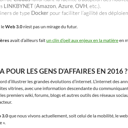
es
LINKBYNET
(
Amazon
,
Azure
,
OVH
, etc.).
ainers de type
Docker
pour faciliter l’agilité des déplo
 le
Web 3.0
n’est pas un mirage du futur.
ières
avait d’ailleurs fait
un clin d’oeil aux enjeux en la matière
en m
 POUR LES GENS D’AFFAIRES EN 2016 ?
rd d’illustrer les grandes évolutions d’internet. L’internet des anné
s sites vitrines, avec une information descendante du communiquant
 les premiers wiki, forums, blogs et autres outils des réseaux soci
acteur.
 3.0
que nous vivons actuellement, soit celui de la mobilité, le we
 ».