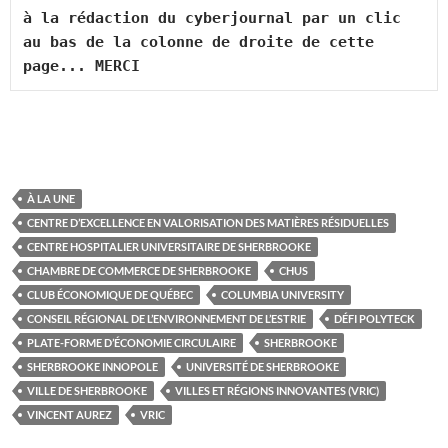
à la rédaction du cyberjournal par un clic 
au bas de la colonne de droite de cette 
page... MERCI
À LA UNE
CENTRE D’EXCELLENCE EN VALORISATION DES MATIÈRES RÉSIDUELLES
CENTRE HOSPITALIER UNIVERSITAIRE DE SHERBROOKE
CHAMBRE DE COMMERCE DE SHERBROOKE
CHUS
CLUB ÉCONOMIQUE DE QUÉBEC
COLUMBIA UNIVERSITY
CONSEIL RÉGIONAL DE L’ENVIRONNEMENT DE L’ESTRIE
DÉFI POLYTECK
PLATE-FORME D’ÉCONOMIE CIRCULAIRE
SHERBROOKE
SHERBROOKE INNOPOLE
UNIVERSITÉ DE SHERBROOKE
VILLE DE SHERBROOKE
VILLES ET RÉGIONS INNOVANTES (VRIC)
VINCENT AUREZ
VRIC