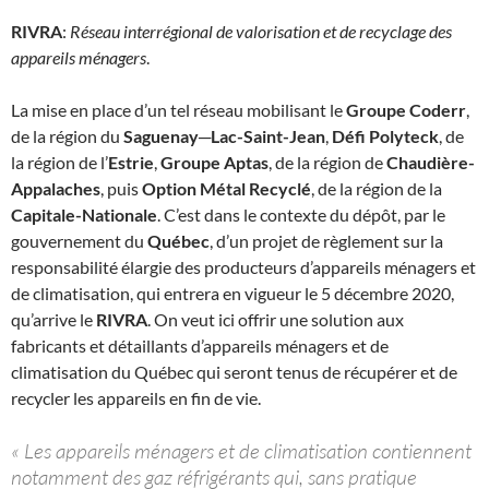
RIVRA
:
Réseau interrégional de valorisation et de recyclage des
appareils ménagers
.
La mise en place d’un tel réseau mobilisant le
Groupe Coderr
,
de la région du
Saguenay─Lac-Saint-Jean
,
Défi Polyteck
, de
la région de l’
Estrie
,
Groupe Aptas
, de la région de
Chaudière-
Appalaches
, puis
Option Métal Recyclé
, de la région de la
Capitale-Nationale
. C’est dans le contexte du dépôt, par le
gouvernement du
Québec
, d’un projet de règlement sur la
responsabilité élargie des producteurs d’appareils ménagers et
de climatisation, qui entrera en vigueur le 5 décembre 2020,
qu’arrive le
RIVRA
. On veut ici offrir une solution aux
fabricants et détaillants d’appareils ménagers et de
climatisation du Québec qui seront tenus de récupérer et de
recycler les appareils en fin de vie.
« Les appareils ménagers et de climatisation contiennent
notamment des gaz réfrigérants qui, sans pratique