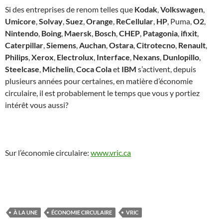
Si des entreprises de renom telles que
Kodak
,
Volkswagen
,
Umicore
,
Solvay
,
Suez
,
Orange
,
ReCellular
,
HP
, Puma,
O2
,
Nintendo
,
Boing
,
Maersk
,
Bosch
,
CHEP
,
Patagonia
,
ifixit
,
Caterpillar
,
Siemens
,
Auchan
,
Ostara
,
Citrotecno
,
Renault
,
Philips
,
Xerox
,
Electrolux
,
Interface
,
Nexans
,
Dunlopillo
,
Steelcase
,
Michelin
,
Coca Cola
et
IBM
s’activent, depuis
plusieurs années pour certaines, en matière d’économie
circulaire, il est probablement le temps que vous y portiez
intérêt vous aussi?
Sur l’économie circulaire:
www.vric.ca
À LA UNE
ÉCONOMIE CIRCULAIRE
VRIC