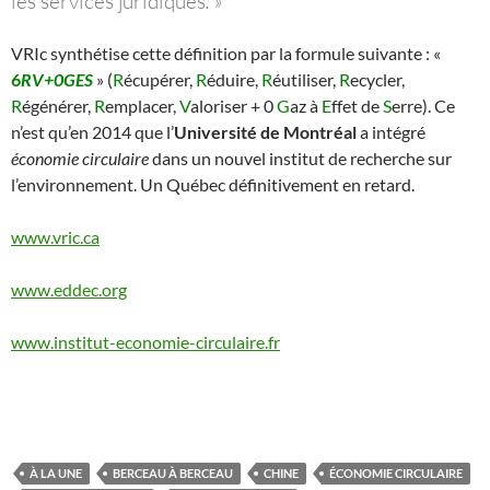
les services juridiques
. »
VRIc synthétise cette définition par la formule suivante : «
6
RV+0GES
» (
R
écupérer,
R
éduire,
R
éutiliser,
R
ecycler,
R
égénérer,
R
emplacer,
V
aloriser + 0
G
az à
E
ffet de
S
erre). Ce
n’est qu’en 2014 que l’
Université de Montréal
a intégré
économie circulaire
dans un nouvel institut de recherche sur
l’environnement. Un Québec définitivement en retard.
www.vric.ca
www.eddec.org
www.institut-economie-circulaire.fr
À LA UNE
BERCEAU À BERCEAU
CHINE
ÉCONOMIE CIRCULAIRE