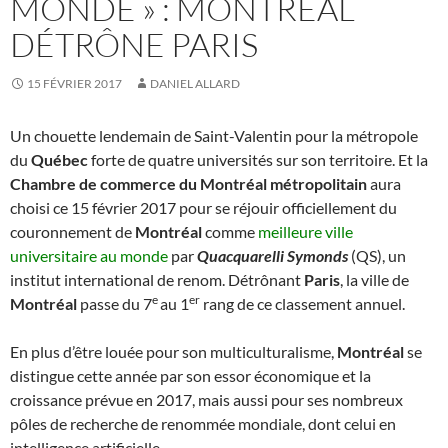
MONDE » : MONTRÉAL
DÉTRÔNE PARIS
15 FÉVRIER 2017
DANIEL ALLARD
Un chouette lendemain de Saint-Valentin pour la métropole
du
Québec
forte de quatre universités sur son territoire. Et la
Chambre de commerce du Montréal métropolitain
aura
choisi ce 15 février 2017 pour se réjouir officiellement du
couronnement de
Montréal
comme
meilleure ville
universitaire au monde
par
Quacquarelli Symonds
(QS), un
institut international de renom. Détrônant
Paris
, la ville de
e
er
Montréal
passe du 7
au 1
rang de ce classement annuel.
En plus d’être louée pour son multiculturalisme,
Montréal
se
distingue cette année par son essor économique et la
croissance prévue en 2017, mais aussi pour ses nombreux
pôles de recherche de renommée mondiale, dont celui en
intelligence artificielle.