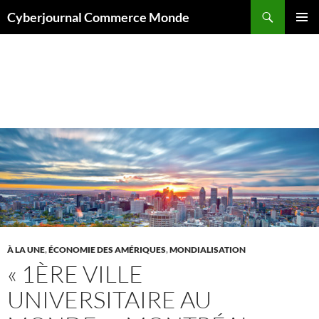
Aller
Recherche
Cyberjournal Commerce Monde
au
MENU
contenu
PRINCI
Archives par mot-clé : ville universitaire
À LA UNE
,
ÉCONOMIE DES AMÉRIQUES
,
MONDIALISATION
« 1ÈRE VILLE
UNIVERSITAIRE AU