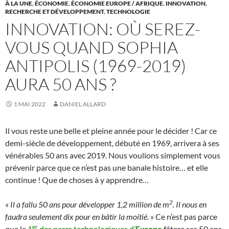
À LA UNE
,
ÉCONOMIE
,
ÉCONOMIE EUROPE / AFRIQUE
,
INNOVATION
,
RECHERCHE ET DÉVELOPPEMENT
,
TECHNOLOGIE
INNOVATION: OÙ SEREZ-
VOUS QUAND SOPHIA
ANTIPOLIS (1969-2019)
AURA 50 ANS ?
1 MAI 2022
DANIEL ALLARD
Il vous reste une belle et pleine année pour le décider ! Car ce
demi-siècle de développement, débuté en 1969, arrivera à ses
vénérables 50 ans avec 2019. Nous voulions simplement vous
prévenir parce que ce n’est pas une banale histoire… et elle
continue ! Que de choses à y apprendre…
2
«
Il a fallu 50 ans pour développer 1,2 million de m
. Il nous en
faudra seulement dix pour en bâtir la moitié.
» Ce n’est pas parce
er
que le
1
des parcs technologiques d’
Europe
fêtera ses 50 ans