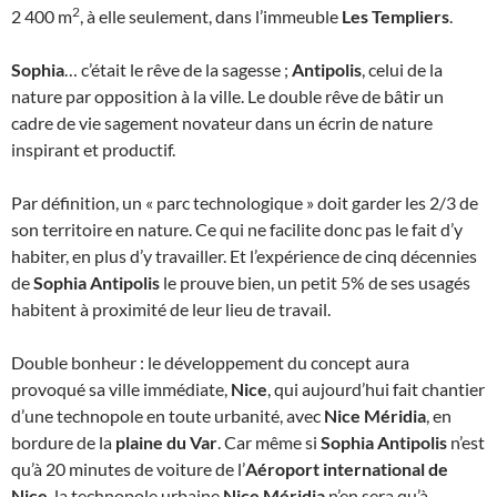
2
2 400 m
, à elle seulement, dans l’immeuble
Les Templiers
.
Sophia
… c’était le rêve de la sagesse ;
Antipolis
, celui de la
nature par opposition à la ville. Le double rêve de bâtir un
cadre de vie sagement novateur dans un écrin de nature
inspirant et productif.
Par définition, un « parc technologique » doit garder les 2/3 de
son territoire en nature. Ce qui ne facilite donc pas le fait d’y
habiter, en plus d’y travailler. Et l’expérience de cinq décennies
de
Sophia Antipolis
le prouve bien, un petit 5% de ses usagés
habitent à proximité de leur lieu de travail.
Double bonheur : le développement du concept aura
provoqué sa ville immédiate,
Nice
, qui aujourd’hui fait chantier
d’une technopole en toute urbanité, avec
Nice Méridia
, en
bordure de la
plaine du Var
. Car même si
Sophia Antipolis
n’est
qu’à 20 minutes de voiture de l’
Aéroport international de
Nice
, la technopole urbaine
Nice Méridia
n’en sera qu’à