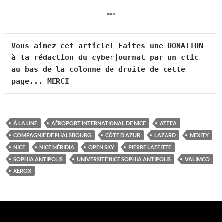
***
Vous aimez cet article! Faites une DONATION 
à la rédaction du cyberjournal par un clic 
au bas de la colonne de droite de cette 
page... MERCI
À LA UNE
AÉROPORT INTERNATIONAL DE NICE
ATTEA
COMPAGNIE DE PHALSBOURG
CÔTE D'AZUR
LAZARD
NEXITY
NICE
NICE MÉRIDIA
OPEN SKY
PIERRE LAFFITTE
SOPHIA ANTIPOLIS
UNIVERSITE NICE SOPHIA ANTIPOLIS
VALIMCO
XEROX