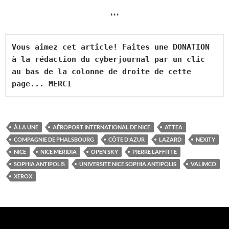
***
Vous aimez cet article! Faites une DONATION 
à la rédaction du cyberjournal par un clic 
au bas de la colonne de droite de cette 
page... MERCI
À LA UNE
AÉROPORT INTERNATIONAL DE NICE
ATTEA
COMPAGNIE DE PHALSBOURG
CÔTE D'AZUR
LAZARD
NEXITY
NICE
NICE MÉRIDIA
OPEN SKY
PIERRE LAFFITTE
SOPHIA ANTIPOLIS
UNIVERSITE NICE SOPHIA ANTIPOLIS
VALIMCO
XEROX