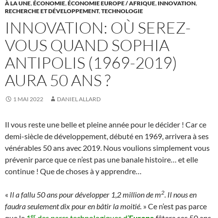
À LA UNE
,
ÉCONOMIE
,
ÉCONOMIE EUROPE / AFRIQUE
,
INNOVATION
,
RECHERCHE ET DÉVELOPPEMENT
,
TECHNOLOGIE
INNOVATION: OÙ SEREZ-
VOUS QUAND SOPHIA
ANTIPOLIS (1969-2019)
AURA 50 ANS ?
1 MAI 2022
DANIEL ALLARD
Il vous reste une belle et pleine année pour le décider ! Car ce
demi-siècle de développement, débuté en 1969, arrivera à ses
vénérables 50 ans avec 2019. Nous voulions simplement vous
prévenir parce que ce n’est pas une banale histoire… et elle
continue ! Que de choses à y apprendre…
2
«
Il a fallu 50 ans pour développer 1,2 million de m
. Il nous en
faudra seulement dix pour en bâtir la moitié.
» Ce n’est pas parce
er
que le
1
des parcs technologiques d’
Europe
fêtera ses 50 ans