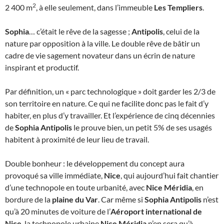
2
2 400 m
, à elle seulement, dans l’immeuble
Les Templiers
.
Sophia
… c’était le rêve de la sagesse ;
Antipolis
, celui de la
nature par opposition à la ville. Le double rêve de bâtir un
cadre de vie sagement novateur dans un écrin de nature
inspirant et productif.
Par définition, un « parc technologique » doit garder les 2/3 de
son territoire en nature. Ce qui ne facilite donc pas le fait d’y
habiter, en plus d’y travailler. Et l’expérience de cinq décennies
de
Sophia Antipolis
le prouve bien, un petit 5% de ses usagés
habitent à proximité de leur lieu de travail.
Double bonheur : le développement du concept aura
provoqué sa ville immédiate,
Nice
, qui aujourd’hui fait chantier
d’une technopole en toute urbanité, avec
Nice Méridia
, en
bordure de la
plaine du Var
. Car même si
Sophia Antipolis
n’est
qu’à 20 minutes de voiture de l’
Aéroport international de
Nice
, la technopole urbaine
Nice Méridia
n’en sera qu’à