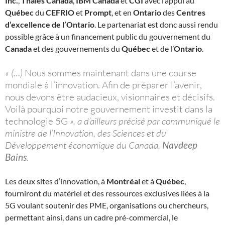
Inc.
,
Thales Canada
,
IBM Canada
et
CGI
avec l’appui au
Québec
du
CEFRIO
et
Prompt
, et en
Ontario
des
Centres
d’excellence de l’Ontario
. Le partenariat est donc aussi rendu
possible grâce à un financement public du gouvernement du
Canada
et des gouvernements du
Québec
et de l’
Ontario
.
« (…)
Nous sommes maintenant dans une course
mondiale à l’innovation. Afin de préparer l’avenir,
nous devons être audacieux, visionnaires et décisifs.
Voilà pourquoi notre gouvernement investit dans la
technologie 5G
», a d’ailleurs précisé par communiqué le
ministre de l’Innovation, des Sciences et du
Développement économique du Canada,
Navdeep
Bains
.
Les deux sites d’innovation, à
Montréal
et à
Québec
,
fourniront du matériel et des ressources exclusives liées à la
5G voulant soutenir des PME, organisations ou chercheurs,
permettant ainsi, dans un cadre pré-commercial, le