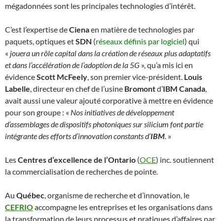
mégadonnées sont les principales technologies d’intérêt.
C’est l’expertise de
Ciena
en matière de technologies par
paquets, optiques et
SDN
(
réseaux définis par logiciel
) qui
«
jouera un rôle capital dans la création de réseaux plus adaptatifs
et dans l’accélération de l’adoption de la 5G
», qu’a mis ici en
évidence
Scott McFeely
, son premier vice-président.
Louis
Labelle
, directeur en chef de l’usine
Bromont
d’
IBM Canada
,
avait aussi une valeur ajouté corporative à mettre en évidence
pour son groupe : «
Nos initiatives de développement
d’assemblages de dispositifs photoniques sur silicium font partie
intégrante des efforts d’innovation constants d’
IBM
.
»
Les
Centres d’excellence de l’Ontario
(
OCE
) inc. soutiennent
la commercialisation de recherches de pointe.
Au
Québec
, organisme de recherche et d’innovation, le
CEFRIO
accompagne les entreprises et les organisations dans
la transformation de leurs processus et pratiques d’affaires par