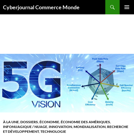
Aller
Recherche
Cyberjournal Commerce Monde
au
MENU
contenu
PRINCI
Archives par mot-clé : Thales Canada
À LA UNE
,
DOSSIERS
,
ÉCONOMIE
,
ÉCONOMIE DES AMÉRIQUES
,
INFONUAGIQUE / NUAGE
,
INNOVATION
,
MONDIALISATION
,
RECHERCHE
ET DÉVELOPPEMENT
,
TECHNOLOGIE