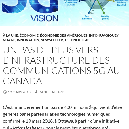
À LA UNE
,
ÉCONOMIE
,
ÉCONOMIE DES AMÉRIQUES
,
INFONUAGIQUE /
NUAGE
,
INNOVATION
,
NEWSLETTER
,
TECHNOLOGIE
UN PAS DE PLUS VERS
L’INFRASTRUCTURE DES
COMMUNICATIONS 5G AU
CANADA
19 MARS 2018
DANIEL ALLARD
C’est financièrement un pas de 400 millions $ qui vient d’être
générés par le partenariat en technologies numériques
confirmé le 19 mars 2018, à
Ottawa
, à partir d’une initiative
qui «
jettera les bases
» pour la première plateforme pré-