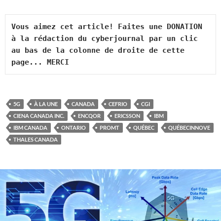
Vous aimez cet article! Faites une DONATION 
à la rédaction du cyberjournal par un clic 
au bas de la colonne de droite de cette 
page... MERCI
5G
À LA UNE
CANADA
CEFRIO
CGI
CIENA CANADA INC.
ENCQOR
ERICSSON
IBM
IBM CANADA
ONTARIO
PROMT
QUÉBEC
QUÉBECINNOVE
THALES CANADA