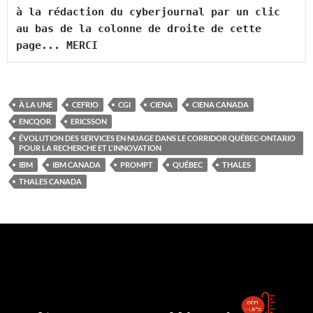
à la rédaction du cyberjournal par un clic 
au bas de la colonne de droite de cette 
page... MERCI
À LA UNE
CEFRIO
CGI
CIENA
CIENA CANADA
ENCQOR
ERICSSON
ÉVOLUTION DES SERVICES EN NUAGE DANS LE CORRIDOR QUÉBEC-ONTARIO
POUR LA RECHERCHE ET L'INNOVATION
IBM
IBM CANADA
PROMPT
QUÉBEC
THALES
THALES CANADA