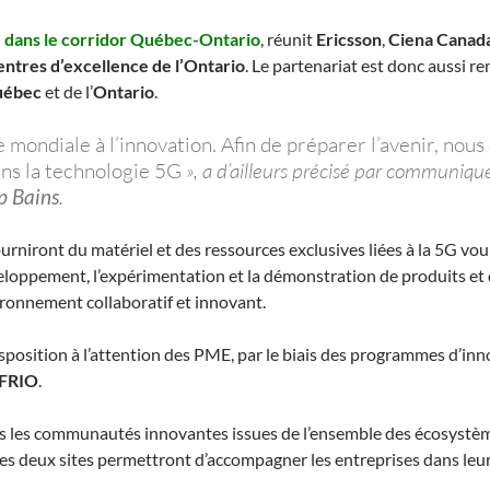
e dans le corridor Québec-Ontario
, réunit
Ericsson
,
Ciena Canada
ntres d’excellence de l’Ontario
. Le partenariat est donc aussi r
ébec
et de l’
Ontario
.
ndiale à l’innovation. Afin de préparer l’avenir, nous d
ns la technologie 5G
», a d’ailleurs précisé par communiqué
 Bains
.
fourniront du matériel et des ressources exclusives liées à la 5G v
eloppement, l’expérimentation et la démonstration de produits et 
ironnement collaboratif et innovant.
sposition à l’attention des PME, par le biais des programmes d’in
FRIO
.
s les communautés innovantes issues de l’ensemble des écosystèmes
es deux sites permettront d’accompagner les entreprises dans leur p