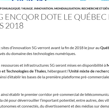
NFONUAGIQUE / NUAGE
,
INNOVATION
,
MONDIALISATION
,
RECHERCHE ET DÉ
E 5G ENCQOR DOTE LE QUÉBE
S 2018
sites d’innovation 5G verront avant la fin de 2018 le jour au
Qué
privés du domaine des technologies numériques.
 ressources et infrastructures 5G seront mises en disponibilité à
M
 et Technologies de Thales
, hébergeant l’
Unité mixte de recherc
ainsi d’établir les bases de la première plateforme pré-commerciale
 ainsi établir le premier corridor pré-commercial de télécommunica
é pour déverrouiller l’important potentiel, entre autres, des ville
s autonomes et connectés, du divertissement et des médias sur deman