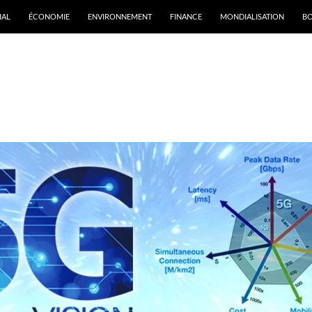
IAL
ÉCONOMIE
ENVIRONNEMENT
FINANCE
MONDIALISATION
B
rchives par mot-clé : Ciena Canada Inc.