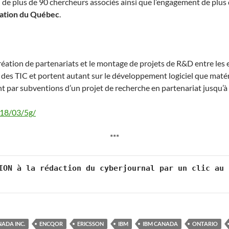
 de plus de 90 chercheurs associés ainsi que l’engagement de plus 
ovation du Québec
.
création de partenariats et le montage de projets de R&D entre les e
 des TIC et portent autant sur le développement logiciel que maté
 par subventions d’un projet de recherche en partenariat jusqu’à 
18/03/5g/
***
ION à la rédaction du cyberjournal par un clic au 
NADA INC.
ENCQOR
ERICSSON
IBM
IBM CANADA
ONTARIO