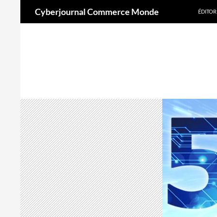
Recherche
Cyberjournal Commerce Monde
ÉDITOR
Aller
au
contenu
A