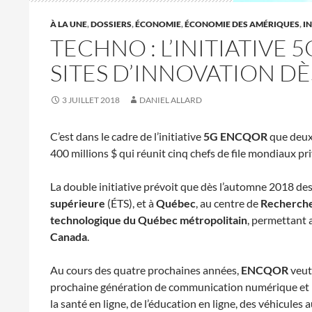
À LA UNE
,
DOSSIERS
,
ÉCONOMIE
,
ÉCONOMIE DES AMÉRIQUES
,
I
TECHNO : L’INITIATIV
SITES D’INNOVATION DÈ
3 JUILLET 2018
DANIEL ALLARD
C’est dans le cadre de l’initiative
5G ENCQOR
que deux 
400 millions $ qui réunit cinq chefs de file mondiaux 
La double initiative prévoit que dès l’automne 2018 des
supérieure
(ÉTS), et à
Québec
, au centre de
Recherche
technologique du Québec métropolitain
, permettant 
Canada
.
Au cours des quatre prochaines années,
ENCQOR
veut
prochaine génération de communication numérique et la cl
la santé en ligne, de l’éducation en ligne, des véhicule