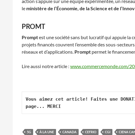
action s’appuie sur une équipe expérimentée, un réseau
le
ministère de l’Économie, de la Science et de l’Inn
PROMT
Prompt
est une société sans but lucratif qui appuie la 
projets financés couvrent l’ensemble des sous-secteurs
réseaux et d’applications.
Prompt
permet le financement
Lire aussi notre article :
www.commercemonde.com/20
Vous aimez cet article! Faites une DONAT
page... MERCI
5G
À LA UNE
CANADA
CEFRIO
CGI
CIENA CA