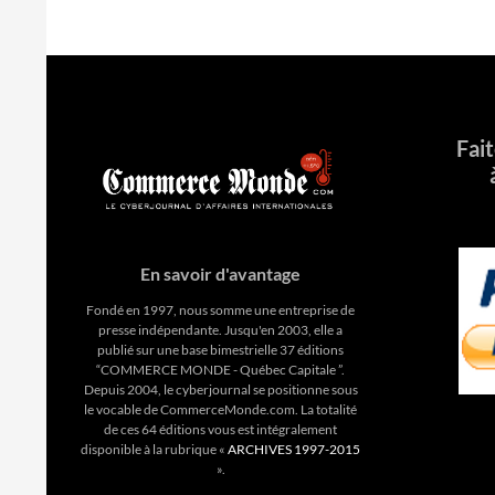
Fai
En savoir d'avantage
Fondé en 1997, nous somme une entreprise de
presse indépendante. Jusqu'en 2003, elle a
publié sur une base bimestrielle 37 éditions
“COMMERCE MONDE - Québec Capitale ”.
Depuis 2004, le cyberjournal se positionne sous
le vocable de CommerceMonde.com. La totalité
de ces 64 éditions vous est intégralement
disponible à la rubrique «
ARCHIVES 1997-2015
».