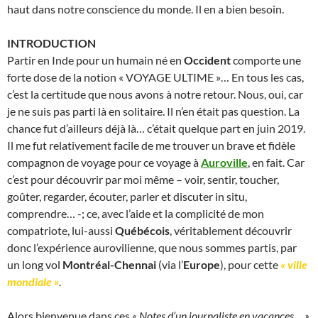
haut dans notre conscience du monde. Il en a bien besoin.
INTRODUCTION
Partir en Inde pour un humain né en
Occident
comporte une
forte dose de la notion « VOYAGE ULTIME »… En tous les cas,
c’est la certitude que nous avons à notre retour. Nous, oui, car
je ne suis pas parti là en solitaire. Il n’en était pas question. La
chance fut d’ailleurs déjà là… c’était quelque part en juin 2019.
Il me fut relativement facile de me trouver un brave et fidèle
compagnon de voyage pour ce voyage à
Auroville
, en fait. Car
c’est pour découvrir par moi même – voir, sentir, toucher,
goûter, regarder, écouter, parler et discuter in situ,
comprendre… -; ce, avec l’aide et la complicité de mon
compatriote, lui-aussi
Québécois
, véritablement découvrir
donc l’expérience aurovilienne, que nous sommes partis, par
un long vol
Montréal-Chennai
(via l’
Europe
), pour cette
« ville
mondiale »
.
Alors bienvenue dans ces
« Notes d’un journaliste en vacances… »