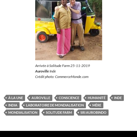
Arrivée à
Solitude Farm
25-11-2019
Auroville
Inde
Crédit photo: CommerceMonde.com
À LA UNE
AUROVILLE
CONSCIENCE
HUMANITÉ
INDE
INDIA
LABORATOIRE DE MONDIALISATION
MÈRE
MONDIALISATION
SOLITUDE FARM
SRI AUROBINDO