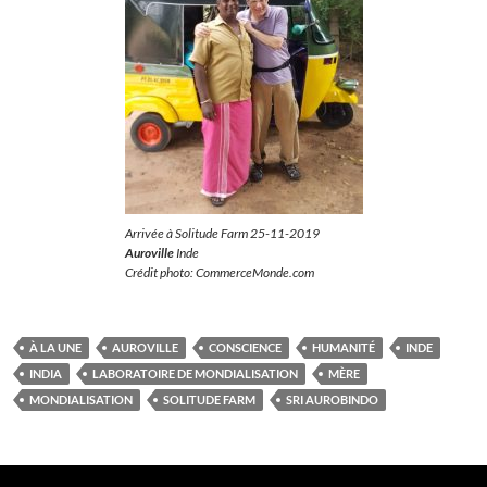
Arrivée à
Solitude Farm
25-11-2019
Auroville
Inde
Crédit photo: CommerceMonde.com
À LA UNE
AUROVILLE
CONSCIENCE
HUMANITÉ
INDE
INDIA
LABORATOIRE DE MONDIALISATION
MÈRE
MONDIALISATION
SOLITUDE FARM
SRI AUROBINDO