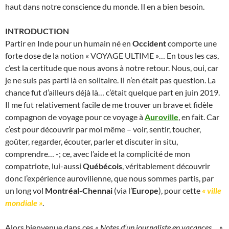
haut dans notre conscience du monde. Il en a bien besoin.
INTRODUCTION
Partir en Inde pour un humain né en
Occident
comporte une
forte dose de la notion « VOYAGE ULTIME »… En tous les cas,
c’est la certitude que nous avons à notre retour. Nous, oui, car
je ne suis pas parti là en solitaire. Il n’en était pas question. La
chance fut d’ailleurs déjà là… c’était quelque part en juin 2019.
Il me fut relativement facile de me trouver un brave et fidèle
compagnon de voyage pour ce voyage à
Auroville
, en fait. Car
c’est pour découvrir par moi même – voir, sentir, toucher,
goûter, regarder, écouter, parler et discuter in situ,
comprendre… -; ce, avec l’aide et la complicité de mon
compatriote, lui-aussi
Québécois
, véritablement découvrir
donc l’expérience aurovilienne, que nous sommes partis, par
un long vol
Montréal-Chennai
(via l’
Europe
), pour cette
« ville
mondiale »
.
Alors bienvenue dans ces
« Notes d’un journaliste en vacances… »