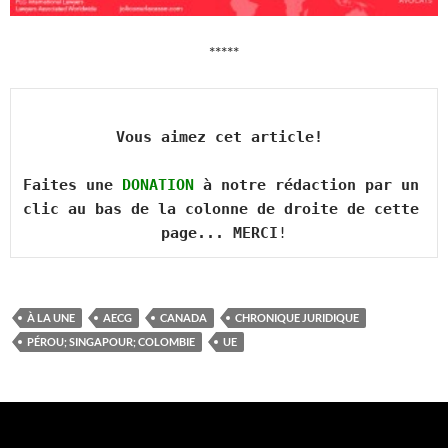
*****
Vous aimez cet article! 

Faites une 
DONATION
 à notre rédaction par un 
clic au bas de la colonne de droite de cette 
page... MERCI
!
À LA UNE
AECG
CANADA
CHRONIQUE JURIDIQUE
PÉROU; SINGAPOUR; COLOMBIE
UE