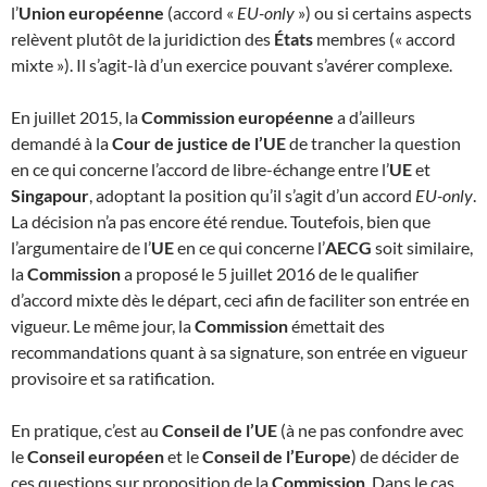
l’
Union européenne
(accord «
EU-only
») ou si certains aspects
relèvent plutôt de la juridiction des
États
membres (« accord
mixte »). Il s’agit-là d’un exercice pouvant s’avérer complexe.
En juillet 2015, la
Commission européenne
a d’ailleurs
demandé à la
Cour de justice de l’UE
de trancher la question
en ce qui concerne l’accord de libre-échange entre l’
UE
et
Singapour
, adoptant la position qu’il s’agit d’un accord
EU-only
.
La décision n’a pas encore été rendue. Toutefois, bien que
l’argumentaire de l’
UE
en ce qui concerne l’
AECG
soit similaire,
la
Commission
a proposé le 5 juillet 2016 de le qualifier
d’accord mixte dès le départ, ceci afin de faciliter son entrée en
vigueur. Le même jour, la
Commission
émettait des
recommandations quant à sa signature, son entrée en vigueur
provisoire et sa ratification.
En pratique, c’est au
Conseil de l’UE
(à ne pas confondre avec
le
Conseil européen
et le
Conseil de l’Europe
) de décider de
ces questions sur proposition de la
Commission
. Dans le cas