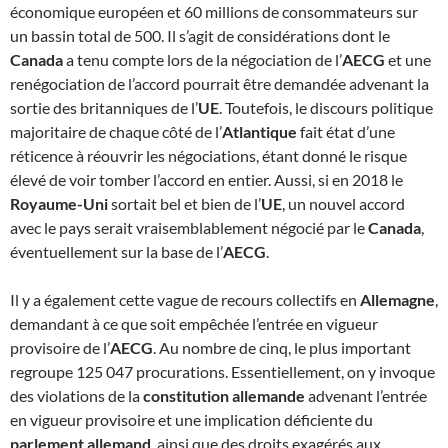
économique européen et 60 millions de consommateurs sur
un bassin total de 500. Il s’agit de considérations dont le
Canada
a tenu compte lors de la négociation de l’
AECG
et une
renégociation de l’accord pourrait être demandée advenant la
sortie des britanniques de l’
UE
. Toutefois, le discours politique
majoritaire de chaque côté de l’
Atlantique
fait état d’une
réticence à réouvrir les négociations, étant donné le risque
élevé de voir tomber l’accord en entier. Aussi, si en 2018 le
Royaume-Uni
sortait bel et bien de l’
UE
, un nouvel accord
avec le pays serait vraisemblablement négocié par le
Canada
,
éventuellement sur la base de l’
AECG
.
Il y a également cette vague de recours collectifs en
Allemagne
,
demandant à ce que soit empêchée l’entrée en vigueur
provisoire de l’
AECG
. Au nombre de cinq, le plus important
regroupe 125 047 procurations. Essentiellement, on y invoque
des violations de la
constitution allemande
advenant l’entrée
en vigueur provisoire et une implication déficiente du
parlement allemand
, ainsi que des droits exagérés aux