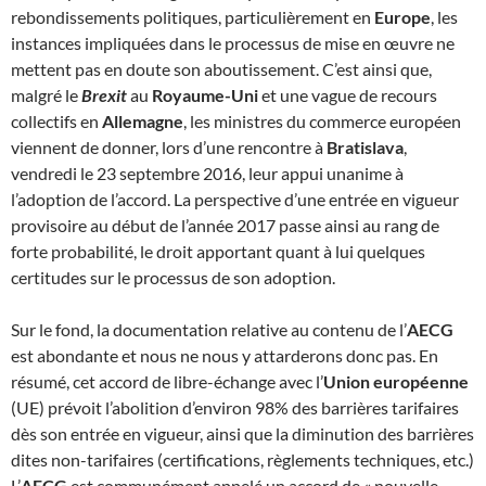
rebondissements politiques, particulièrement en
Europe
, les
instances impliquées dans le processus de mise en œuvre ne
mettent pas en doute son aboutissement. C’est ainsi que,
malgré le
Brexit
au
Royaume-Uni
et une vague de recours
collectifs en
Allemagne
, les ministres du commerce européen
viennent de donner, lors d’une rencontre à
Bratislava
,
vendredi le 23 septembre 2016, leur appui unanime à
l’adoption de l’accord. La perspective d’une entrée en vigueur
provisoire au début de l’année 2017 passe ainsi au rang de
forte probabilité, le droit apportant quant à lui quelques
certitudes sur le processus de son adoption.
Sur le fond, la documentation relative au contenu de l’
AECG
est abondante et nous ne nous y attarderons donc pas. En
résumé, cet accord de libre-échange avec l’
Union européenne
(UE) prévoit l’abolition d’environ 98% des barrières tarifaires
dès son entrée en vigueur, ainsi que la diminution des barrières
dites non-tarifaires (certifications, règlements techniques, etc.)
L’
AECG
est communément appelé un accord de « nouvelle