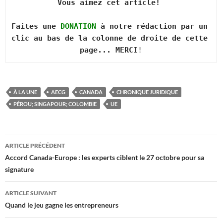
Vous aimez cet article! 

Faites une 
DONATION
 à notre rédaction par un 
clic au bas de la colonne de droite de cette 
page... MERCI
!
À LA UNE
AECG
CANADA
CHRONIQUE JURIDIQUE
PÉROU; SINGAPOUR; COLOMBIE
UE
Navigation
ARTICLE PRÉCÉDENT
des
Accord Canada-Europe : les experts ciblent le 27 octobre pour sa
signature
articles
ARTICLE SUIVANT
Quand le jeu gagne les entrepreneurs