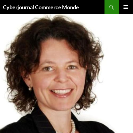
Aller
Recherche
Cyberjournal Commerce Monde
au
MENU
contenu
PRINCI