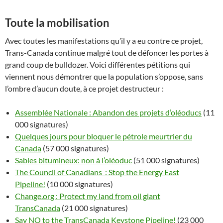
Toute la mobilisation
Avec toutes les manifestations qu’il y a eu contre ce projet,
Trans-Canada continue malgré tout de défoncer les portes à
grand coup de bulldozer. Voici différentes pétitions qui
viennent nous démontrer que la population s’oppose, sans
l’ombre d’aucun doute, à ce projet destructeur :
Assemblée Nationale : Abandon des projets d’oléoducs
(11
000 signatures)
Quelques jours pour bloquer le pétrole meurtrier du
Canada
(57 000 signatures)
Sables bitumineux: non à l’oléoduc
(51 000 signatures)
The Council of Canadians : Stop the Energy East
Pipeline!
(10 000 signatures)
Change.org : Protect my land from oil giant
TransCanada
(21 000 signatures)
Say NO to the TransCanada Keystone Pipeline!
(23 000