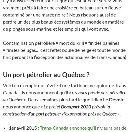
Il y a aussi le secteur touristique qui est affecté! Seriez-vous
vraiment prêts à faire une croisière en bateau sur un fleuve
contaminé par une marée noire ? Nous risquons aussi de
perdre un des plus beaux écosystèmes du monde en matière
de plongée sous-marine, et les emplois qui vont avec.
Contamination pétrolière = mort du krill = fin des baleines
= fini les bélugas… c’est l’effet boule de neige et tout le monde
finit perdant (à l’exception des actionnaires de Trans-Canada).
Un port pétrolier au Québec ?
Voici un exemple qui révèle d’une tactique mesquine de Trans-
Canada. Ils nous annoncent qu’il
« n’y aura pas de port pétrolier
au Québec »
. Deux semaines plus tard le quotidien
Le Devoir
nous annonce que
« Le projet
Beauport 2020
prévoit la
construction d’un port pétrolier d’exportation près de Québec »
.
1er avril 2015 :
Trans-Canada annonce qu’il n’y aura pas de