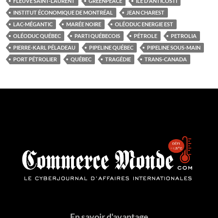
FLEUVE SAINT-LAURENT
GREENPEACE
ÎLE D'ANTICOSTI
INSTITUT ÉCONOMIQUE DE MONTRÉAL
JEAN CHAREST
LAC-MÉGANTIC
MARÉE NOIRE
OLÉODUC ENERGIE EST
OLÉODUC QUÉBEC
PARTI QUÉBECOIS
PÉTROLE
PETROLIA
PIERRE-KARL PÉLADEAU
PIPELINE QUÉBEC
PIPELINE SOUS-MAIN
PORT PÉTROLIER
QUÉBEC
TRAGÉDIE
TRANS-CANADA
En savoir d'avantage