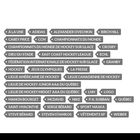
À LA UNE
ADIDAS
ALEXANDER OVECHKIN
BIRCH HILL
CAREY PRICE
CCM
CHAMPIONNATS DU MONDE
CHAMPIONNATS DU MONDE DE HOCKEY SUR GLACE
CROSBY
DIEU DU STADE
EAST COAST HOCKEY LEAGUE
ECHL
FÉDÉRATION INTERNATIONALE DE HOCKEY SUR GLACE
GRANBY
HOCKEY
JEUX OLYMPIQUES
LA PRESSE
LIGUE AMÉRICAINE DE HOCKEY
LIGUE CANADIENNE DE HOCKEY
LIGUE DE HOCKEY JUNIOR AAA DU QUÉBEC
LIGUE DE HOCKEY MIDGET AAA DU QUÉBEC
LNH
LOGO
MANON BOURGET
MCDAVID
NIKE
P. K. SUBBAN
QUÉBEC
SAINT-HYACINTHE
SERGE BÉRARD
SPORT MASKA
STEVE BÉRARD
STEVEN STAMKOS
VÊTEMENTS SP
WEIBER