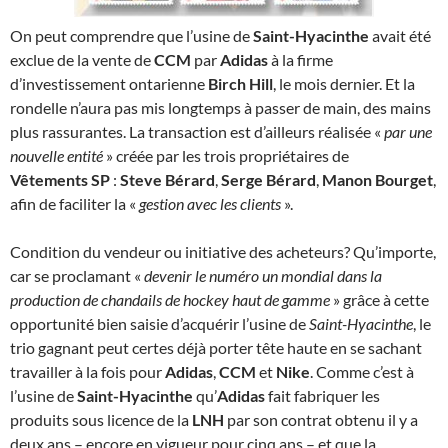
On peut comprendre que l’usine de
Saint-Hyacinthe
avait été
exclue de la vente de
CCM
par
Adidas
à la firme
d’investissement ontarienne
Birch Hill
, le mois dernier. Et la
rondelle n’aura pas mis longtemps à passer de main, des mains
plus rassurantes. La transaction est d’ailleurs réalisée «
par une
nouvelle entité
» créée par les trois propriétaires de
Vêtements SP
:
Steve Bérard
,
Serge Bérard
,
Manon Bourget
,
afin de faciliter la «
gestion avec les clients
».
Condition du vendeur ou initiative des acheteurs? Qu’importe,
car se proclamant «
devenir le numéro un mondial dans la
production de chandails de hockey haut de gamme
» grâce à cette
opportunité bien saisie d’acquérir l’usine de
Saint-Hyacinthe
, le
trio gagnant peut certes déjà porter tête haute en se sachant
travailler à la fois pour
Adidas
,
CCM
et
Nike
. Comme c’est à
l’usine de
Saint-Hyacinthe
qu’
Adidas
fait fabriquer les
produits sous licence de la
LNH
par son contrat obtenu il y a
deux ans – encore en vigueur pour cinq ans – et que la