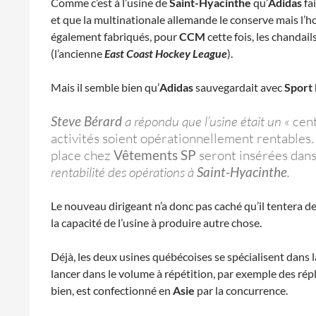
Comme c’est à l’usine de
Saint-Hyacinthe
qu’
Adidas
fai
et que la multinationale allemande le conserve mais l’
également fabriqués, pour
CCM
cette fois, les chandail
(l’ancienne
East Coast Hockey League
).
Mais il semble bien qu’
Adidas
sauvegardait avec
Sport
Steve Bérard
a répondu que l’usine était un «
cen
activités soient opérationnellement rentables. 
place chez
Vêtements SP
seront insérées dan
rentabilité des opérations à
Saint-Hyacinthe
.
Le nouveau dirigeant n’a donc pas caché qu’il tentera de
la capacité de l’usine à produire autre chose.
Déjà, les deux usines québécoises se spécialisent dans la
lancer dans le volume à répétition, par exemple des répl
bien, est confectionné en
Asie
par la concurrence.