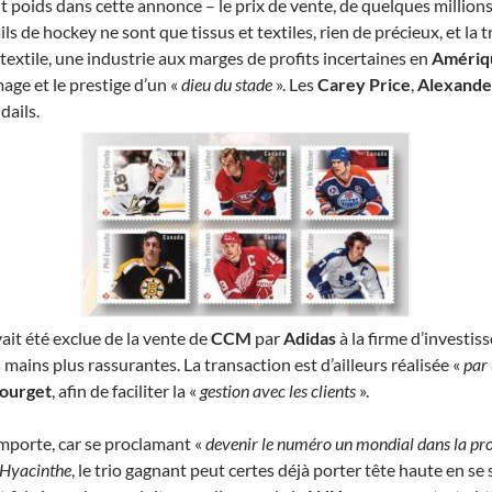
ait poids dans cette annonce – le prix de vente, de quelques million
 de hockey ne sont que tissus et textiles, rien de précieux, et la 
du textile, une industrie aux marges de profits incertaines en
Amériq
mage et le prestige d’un «
dieu du stade
». Les
Carey Price
,
Alexande
dails.
ait été exclue de la vente de
CCM
par
Adidas
à la firme d’investi
mains plus rassurantes. La transaction est d’ailleurs réalisée «
par 
ourget
, afin de faciliter la «
gestion avec les clients
».
mporte, car se proclamant «
devenir le numéro un mondial dans la pr
-Hyacinthe
, le trio gagnant peut certes déjà porter tête haute en se 