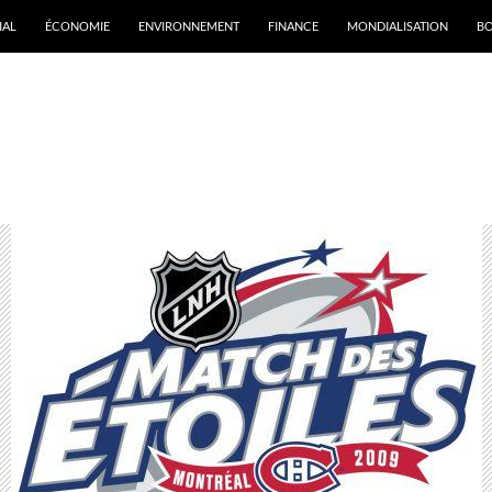
IAL
ÉCONOMIE
ENVIRONNEMENT
FINANCE
MONDIALISATION
B
rchives par mot-clé : Crosby