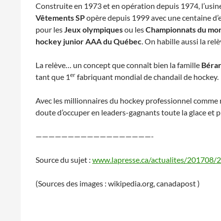
Construite en 1973 et en opération depuis 1974, l’usin
Vêtements SP
opère depuis 1999 avec une centaine d’e
pour les
Jeux olympiques
ou les
Championnats du mo
hockey junior AAA du Québec
. On habille aussi la rel
La relève… un concept que connaît bien la famille
Béra
er
tant que 1
fabriquant mondial de chandail de hockey.
Avec les millionnaires du hockey professionnel comme mo
doute d’occuper en leaders-gagnants toute la glace et p
——————————————————-
Source du sujet :
www.lapresse.ca/actualites/201708/
(Sources des images : wikipedia.org, canadapost )