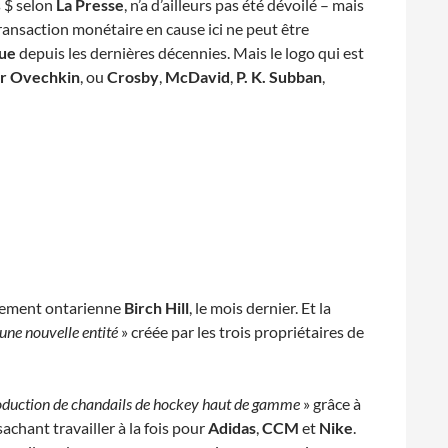
s $ selon
La Presse
, n’a d’ailleurs pas été dévoilé – mais
transaction monétaire en cause ici ne peut être
ue
depuis les dernières décennies. Mais le logo qui est
r Ovechkin
, ou
Crosby
,
McDavid
,
P. K. Subban
,
ssement ontarienne
Birch Hill
, le mois dernier. Et la
une nouvelle entité
» créée par les trois propriétaires de
oduction de chandails de hockey haut de gamme
» grâce à
sachant travailler à la fois pour
Adidas
,
CCM
et
Nike
.