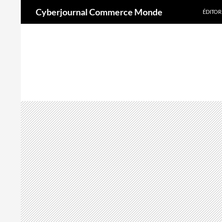
Aller
Recherche
Cyberjournal Commerce Monde
ÉDITOR
au
contenu
A