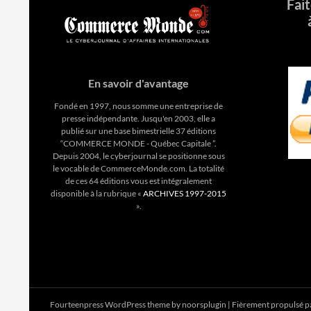
Fai
En savoir d'avantage
Fondé en 1997, nous somme une entreprise de
presse indépendante. Jusqu'en 2003, elle a
publié sur une base bimestrielle 37 éditions
“COMMERCE MONDE - Québec Capitale ”.
Depuis 2004, le cyberjournal se positionne sous
le vocable de CommerceMonde.com. La totalité
de ces 64 éditions vous est intégralement
disponible à la rubrique «
ARCHIVES 1997-2015
».
Fourteenpress WordPress theme by
noorsplugin
|
Fièrement propulsé 