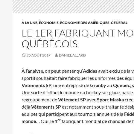
À LA UNE
,
ÉCONOMIE
,
ÉCONOMIE DES AMÉRIQUES
,
GÉNÉRAL
LE 1ER FABRIQUANT M
QUÉBÉCOIS
25 AOÛT 2017
DANIEL ALLARD
À l’analyse, on peut penser qu’
Adidas
avait exclu de la 
sportif souhaitait faire fabriquer les uniformes des équ
Vêtements SP
, une entreprise de
Granby
au
Québec
,
Une sorte d’icône du monde du hockey sur glace, parce qu
regroupement de
Vêtement SP
avec
Sport Maska
crée
déjà
Vêtements SP
est notamment sous-traitante désig
équipes qui participent aux tournois annuels de la
Fédé
er
monde
… Oui, le 1
fabriquant mondial de chandail de 