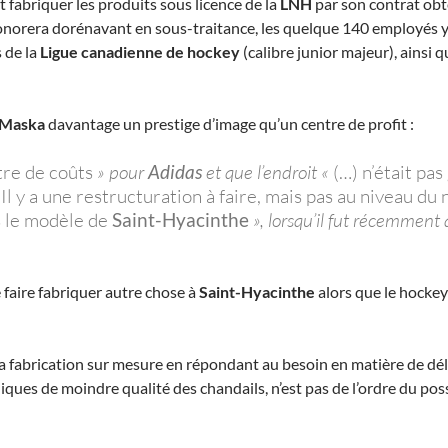
t fabriquer les produits sous licence de la
LNH
par son contrat obte
honorera dorénavant en sous-traitance, les quelque 140 employés 
s de la
Ligue canadienne de hockey
(calibre junior majeur), ainsi 
 Maska
davantage un prestige d’image qu’un centre de profit :
tre de coûts
» pour
Adidas
et que l’endroit «
(…) n’était pa
Il y a une restructuration à faire, mais pas au niveau du
s le modèle de
Saint-Hyacinthe
», lorsqu’il fut récemment 
 faire fabriquer autre chose à
Saint-Hyacinthe
alors que le hockey
 fabrication sur mesure en répondant au besoin en matière de délais 
iques de moindre qualité des chandails, n’est pas de l’ordre du poss