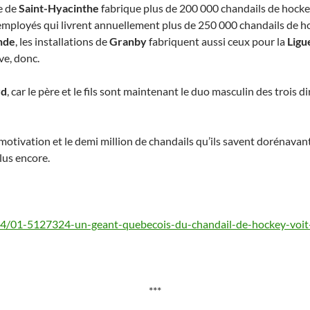
e de
Saint-Hyacinthe
fabrique plus de 200 000 chandails de hockey
mployés qui livrent annuellement plus de 250 000 chandails de h
nde
, les installations de
Granby
fabriquent aussi ceux pour la
Ligu
ève, donc.
rd
, car le père et le fils sont maintenant le duo masculin des trois 
tivation et le demi million de chandails qu’ils savent dorénavant 
lus encore.
24/01-5127324-un-geant-quebecois-du-chandail-de-hockey-voit-
***