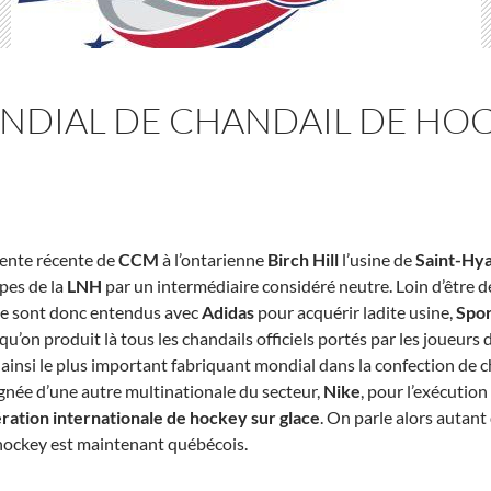
ONDIAL DE CHANDAIL DE HO
vente récente de
CCM
à l’ontarienne
Birch Hill
l’usine de
Saint-Hy
ipes de la
LNH
par un intermédiaire considéré neutre. Loin d’être de
 se sont donc entendus avec
Adidas
pour acquérir ladite usine,
Spo
’on produit là tous les chandails officiels portés par les joueurs 
 ainsi le plus important fabriquant mondial dans la confection de
née d’une autre multinationale du secteur,
Nike
, pour l’exécutio
ration internationale de hockey sur glace
. On parle alors autant
hockey est maintenant québécois.