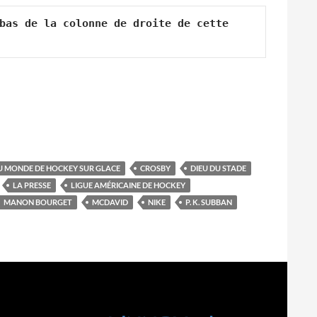
bas de la colonne de droite de cette 
 MONDE DE HOCKEY SUR GLACE
CROSBY
DIEU DU STADE
LA PRESSE
LIGUE AMÉRICAINE DE HOCKEY
MANON BOURGET
MCDAVID
NIKE
P. K. SUBBAN