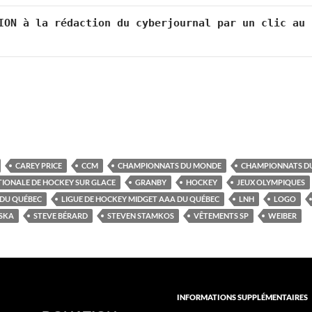
ION à la rédaction du cyberjournal par un clic au 
CAREY PRICE
CCM
CHAMPIONNATS DU MONDE
CHAMPIONNATS DU
TIONALE DE HOCKEY SUR GLACE
GRANBY
HOCKEY
JEUX OLYMPIQUES
 DU QUÉBEC
LIGUE DE HOCKEY MIDGET AAA DU QUÉBEC
LNH
LOGO
SKA
STEVE BÉRARD
STEVEN STAMKOS
VÊTEMENTS SP
WEIBER
INFORMATIONS SUPPLÉMENTAIRES