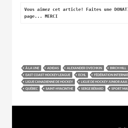
Vous aimez cet article! Faites une DONAT
page... MERCI
À LA UNE
ADIDAS
ALEXANDER OVECHKIN
BIRCH HILL
EAST COAST HOCKEY LEAGUE
ECHL
FÉDÉRATION INTERNA
LIGUE CANADIENNE DE HOCKEY
LIGUE DE HOCKEY JUNIOR AAA
QUÉBEC
SAINT-HYACINTHE
SERGE BÉRARD
SPORT MA