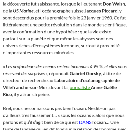
la découverte fut saisissante, lorsque le lieutenant
Don Walsh
,
de la
US Marine
, et l’océanographe suisse
Jacques Piccard
, y
sont descendus pour la première fois le 23 janvier 1960. Ce fut
littéralement une petite révolution dans le monde scientifique,
avec la confirmation d’une hypothèse : que la vie existe
partout sur la planète et que même les abysses sont des
univers riches d’écosystèmes inconnus, surtout à proximité
d’importantes ressources minérales.
«
Les profondeurs des océans restent inconnues à 95 %, et elles nous
réservent des surprises
», répondait
Gabriel Gorsky
, à titre de
directeur de recherche au
Laboratoire d’océanographie de
Villefranche-sur-Mer
, devant la
journaliste
Anne-Gaëlle
Rico
, il y a 5 ans à peine.
Bref, nous ne connaissons pas bien l’océan. Ne dit–on pas
d’ailleurs très faussement… « sous les océans », alors que nous
parlons et qu’il s’agit bien de ce qui est
DANS
l’océan… Une
faute de langage qui en dit long sur la relation de l’homme avec