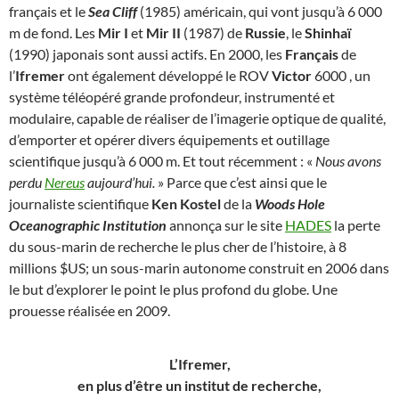
français et le
Sea Cliff
(1985) américain, qui vont jusqu’à 6 000
m de fond. Les
Mir I
et
Mir II
(1987) de
Russie
, le
Shinhaï
(1990) japonais sont aussi actifs. En 2000, les
Français
de
l’
Ifremer
ont également développé le ROV
Victor
6000 , un
système téléopéré grande profondeur, instrumenté et
modulaire, capable de réaliser de l’imagerie optique de qualité,
d’emporter et opérer divers équipements et outillage
scientifique jusqu’à 6 000 m. Et tout récemment : «
Nous avons
perdu
Nereus
aujourd’hui.
» Parce que c’est ainsi que le
journaliste scientifique
Ken Kostel
de la
Woods Hole
Oceanographic Institution
annonça sur le site
HADES
la perte
du sous-marin de recherche le plus cher de l’histoire, à 8
millions $US; un sous-marin autonome construit en 2006 dans
le but d’explorer le point le plus profond du globe. Une
prouesse réalisée en 2009.
L’Ifremer,
en plus d’être un institut de recherche,