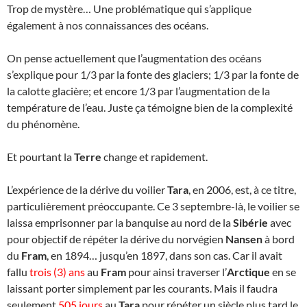
Trop de mystère… Une problématique qui s’applique
également à nos connaissances des océans.
On pense actuellement que l’augmentation des océans
s’explique pour 1/3 par la fonte des glaciers; 1/3 par la fonte de
la calotte glacière; et encore 1/3 par l’augmentation de la
température de l’eau. Juste ça témoigne bien de la complexité
du phénomène.
Et pourtant la
Terre
change et rapidement.
L’expérience de la dérive du voilier
Tara
, en 2006, est, à ce titre,
particulièrement préoccupante. Ce 3 septembre-là, le voilier se
laissa emprisonner par la banquise au nord de la
Sibérie
avec
pour objectif de répéter la dérive du norvégien
Nansen
à bord
du
Fram
, en 1894… jusqu’en 1897, dans son cas. Car il avait
fallu
trois (3) ans
au
Fram
pour ainsi traverser l’
Arctique
en se
laissant porter simplement par les courants. Mais il faudra
seulement
505 jours
au
Tara
pour répéter un siècle plus tard le