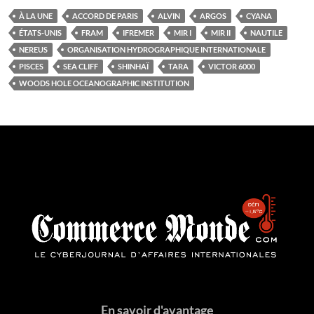
À LA UNE
ACCORD DE PARIS
ALVIN
ARGOS
CYANA
ÉTATS-UNIS
FRAM
IFREMER
MIR I
MIR II
NAUTILE
NEREUS
ORGANISATION HYDROGRAPHIQUE INTERNATIONALE
PISCES
SEA CLIFF
SHINHAÏ
TARA
VICTOR 6000
WOODS HOLE OCEANOGRAPHIC INSTITUTION
En savoir d'avantage