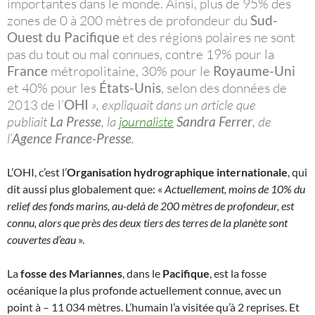
importantes dans le monde. Ainsi, plus de 95% des
zones de 0 à 200 mètres de profondeur du
Sud-
Ouest du Pacifique
et des régions polaires ne sont
pas du tout ou mal connues, contre 19% pour la
France
métropolitaine, 30% pour le
Royaume-Uni
et 40% pour les
États-Unis
, selon des données de
2013 de l’
OHI
», expliquait dans un article que
publiait
La Presse
, la
journaliste
Sandra Ferrer
, de
l’
Agence France-Presse
.
L’OHI, c’est l’
Organisation hydrographique internationale
, qui
dit aussi plus globalement que: «
Actuellement, moins de 10% du
relief des fonds marins, au-delà de 200 mètres de profondeur, est
connu, alors que près des deux tiers des terres de la planète sont
couvertes d’eau
».
La
fosse des Mariannes
, dans le
Pacifique
, est la fosse
océanique la plus profonde actuellement connue, avec un
point à – 11 034 mètres. L’humain l’a visitée qu’à 2 reprises. Et