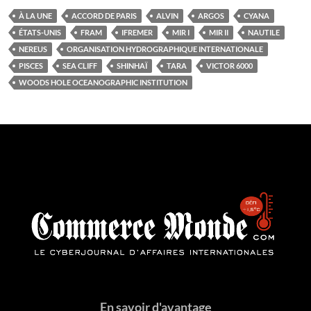
À LA UNE
ACCORD DE PARIS
ALVIN
ARGOS
CYANA
ÉTATS-UNIS
FRAM
IFREMER
MIR I
MIR II
NAUTILE
NEREUS
ORGANISATION HYDROGRAPHIQUE INTERNATIONALE
PISCES
SEA CLIFF
SHINHAÏ
TARA
VICTOR 6000
WOODS HOLE OCEANOGRAPHIC INSTITUTION
En savoir d'avantage