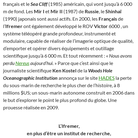
français et le
Sea Cliff
(1985) américain, qui vont jusqu’à 6 000
m de fond. Les
Mir I
et
Mir II
(1987) de
Russie
, le
Shinhaï
(1990) japonais sont aussi actifs. En 2000, les
Français
de
l’
Ifremer
ont également développé le ROV
Victor
6000 , un
système téléopéré grande profondeur, instrumenté et
modulaire, capable de réaliser de l’imagerie optique de qualité,
d’emporter et opérer divers équipements et outillage
scientifique jusqu’à 6 000 m. Et tout récemment : «
Nous avons
perdu
Nereus
aujourd’hui.
» Parce que c’est ainsi que le
journaliste scientifique
Ken Kostel
de la
Woods Hole
Oceanographic Institution
annonça sur le site
HADES
la perte
du sous-marin de recherche le plus cher de l’histoire, à 8
millions $US; un sous-marin autonome construit en 2006 dans
le but d’explorer le point le plus profond du globe. Une
prouesse réalisée en 2009.
L’Ifremer,
en plus d’être un institut de recherche,