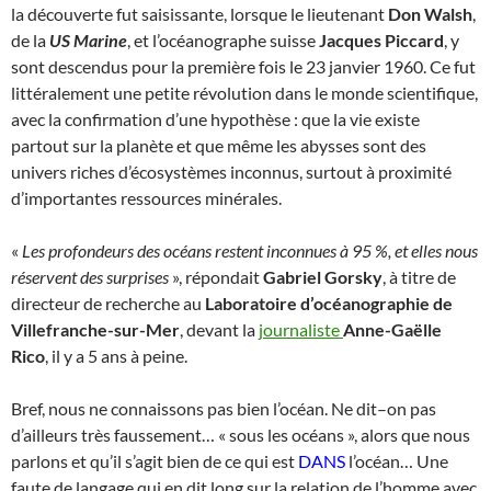
la découverte fut saisissante, lorsque le lieutenant
Don Walsh
,
de la
US Marine
, et l’océanographe suisse
Jacques Piccard
, y
sont descendus pour la première fois le 23 janvier 1960. Ce fut
littéralement une petite révolution dans le monde scientifique,
avec la confirmation d’une hypothèse : que la vie existe
partout sur la planète et que même les abysses sont des
univers riches d’écosystèmes inconnus, surtout à proximité
d’importantes ressources minérales.
«
Les profondeurs des océans restent inconnues à 95 %, et elles nous
réservent des surprises
», répondait
Gabriel Gorsky
, à titre de
directeur de recherche au
Laboratoire d’océanographie de
Villefranche-sur-Mer
, devant la
journaliste
Anne-Gaëlle
Rico
, il y a 5 ans à peine.
Bref, nous ne connaissons pas bien l’océan. Ne dit–on pas
d’ailleurs très faussement… « sous les océans », alors que nous
parlons et qu’il s’agit bien de ce qui est
DANS
l’océan… Une
faute de langage qui en dit long sur la relation de l’homme avec