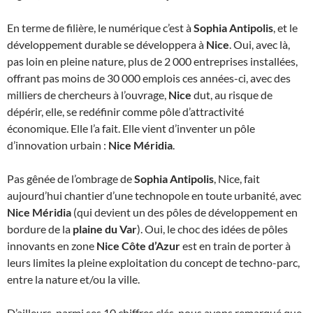
En terme de filière, le numérique c’est à
Sophia Antipolis
, et le
développement durable se développera à
Nice
. Oui, avec là,
pas loin en pleine nature, plus de 2 000 entreprises installées,
offrant pas moins de 30 000 emplois ces années-ci, avec des
milliers de chercheurs à l’ouvrage,
Nice
dut, au risque de
dépérir, elle, se redéfinir comme pôle d’attractivité
économique. Elle l’a fait. Elle vient d’inventer un pôle
d’innovation urbain :
Nice Méridia
.
Pas gênée de l’ombrage de
Sophia Antipolis
, Nice, fait
aujourd’hui chantier d’une technopole en toute urbanité, avec
Nice Méridia
(qui devient un des pôles de développement en
bordure de la
plaine du Var
). Oui, le choc des idées de pôles
innovants en zone
Nice Côte d’Azur
est en train de porter à
leurs limites la pleine exploitation du concept de techno-parc,
entre la nature et/ou la ville.
D’ailleurs, parmi ses 10 chiffres clés, nous avons remarqué que