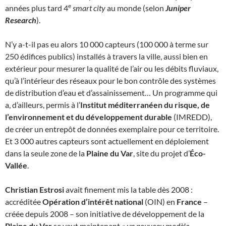
e
années plus tard 4
smart city
au monde (selon
Juniper
Research
).
N’y a-t-il pas eu alors 10 000 capteurs (100 000 à terme sur
250 édifices publics) installés à travers la ville, aussi bien en
extérieur pour mesurer la qualité de l’air ou les débits fluviaux,
qu’à l’intérieur des réseaux pour le bon contrôle des systèmes
de distribution d’eau et d’assainissement… Un programme qui
a, d’ailleurs, permis à l’
Institut méditerranéen du risque, de
l’environnement et du développement durable
(IMREDD),
de créer un entrepôt de données exemplaire pour ce territoire.
Et 3 000 autres capteurs sont actuellement en déploiement
dans la seule zone de la
Plaine du Var
, site du projet d’
Éco-
Vallée
.
Christian Estrosi
avait finement mis la table dès 2008 :
accréditée
Opération d’intérêt national
(OIN) en
France
–
créée depuis 2008 – son initiative de développement de la
Plaine du Var
se veut maintenant «
un nouveau modèle,