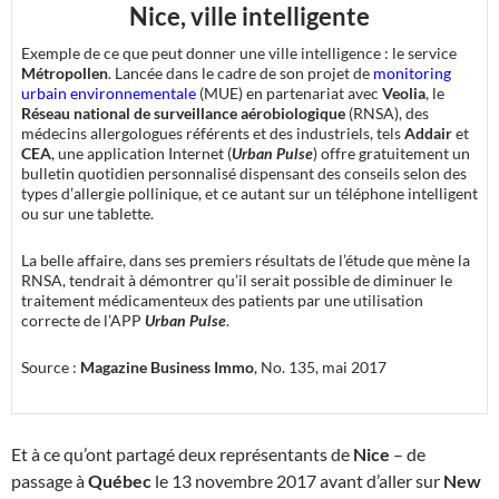
Nice, ville intelligente
Exemple de ce que peut donner une ville intelligence : le service
Métropollen
. Lancée dans le cadre de son projet de
monitoring
urbain environnementale
(MUE) en partenariat avec
Veolia
, le
Réseau national de surveillance aérobiologique
(RNSA), des
médecins allergologues référents et des industriels, tels
Addair
et
CEA
, une application Internet (
Urban Pulse
) offre gratuitement un
bulletin quotidien personnalisé dispensant des conseils selon des
types d’allergie pollinique, et ce autant sur un téléphone intelligent
ou sur une tablette.
La belle affaire, dans ses premiers résultats de l’étude que mène la
RNSA, tendrait à démontrer qu’il serait possible de diminuer le
traitement médicamenteux des patients par une utilisation
correcte de l’APP
Urban Pulse
.
Source :
Magazine Business Immo
, No. 135, mai 2017
Et à ce qu’ont partagé deux représentants de
Nice
– de
passage à
Québec
le 13 novembre 2017 avant d’aller sur
New