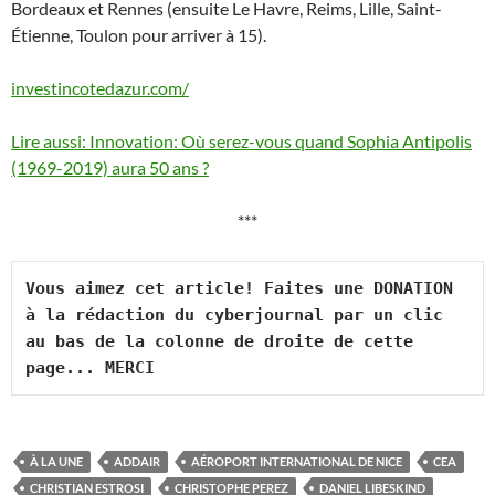
Bordeaux et Rennes (ensuite Le Havre, Reims, Lille, Saint-
Étienne, Toulon pour arriver à 15).
investincotedazur.com/
Lire aussi: Innovation: Où serez-vous quand Sophia Antipolis
(1969-2019) aura 50 ans ?
***
Vous aimez cet article! Faites une DONATION 
à la rédaction du cyberjournal par un clic 
au bas de la colonne de droite de cette 
page... MERCI
À LA UNE
ADDAIR
AÉROPORT INTERNATIONAL DE NICE
CEA
CHRISTIAN ESTROSI
CHRISTOPHE PEREZ
DANIEL LIBESKIND