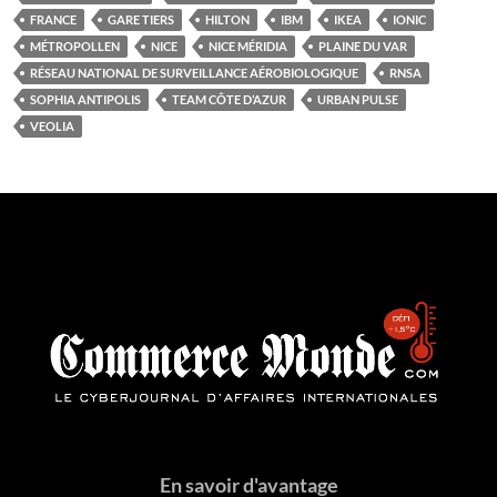
FRANCE
GARE TIERS
HILTON
IBM
IKEA
IONIC
MÉTROPOLLEN
NICE
NICE MÉRIDIA
PLAINE DU VAR
RÉSEAU NATIONAL DE SURVEILLANCE AÉROBIOLOGIQUE
RNSA
SOPHIA ANTIPOLIS
TEAM CÔTE D’AZUR
URBAN PULSE
VEOLIA
En savoir d'avantage