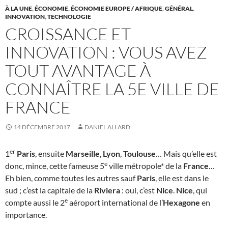
À LA UNE
,
ÉCONOMIE
,
ÉCONOMIE EUROPE / AFRIQUE
,
GÉNÉRAL
,
INNOVATION
,
TECHNOLOGIE
CROISSANCE ET
INNOVATION : VOUS AVEZ
TOUT AVANTAGE À
CONNAÎTRE LA 5E VILLE DE
FRANCE
14 DÉCEMBRE 2017
DANIEL ALLARD
er
1
Paris
, ensuite
Marseille
,
Lyon
,
Toulouse
… Mais qu’elle est
e
donc, mince, cette fameuse 5
ville métropole* de la
France
…
Eh bien, comme toutes les autres sauf
Paris
, elle est dans le
sud ; c’est la capitale de la
Riviera
: oui, c’est
Nice
.
Nice
, qui
e
compte aussi le 2
aéroport international de l’
Hexagone
en
importance.