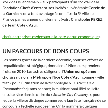
York
dès le lendemain – aux participants d’un cocktail de la
Fondation Chefs d’entreprises
invités au vénérable
Cercle de
e
la Garnison
, on a tout avantage à connaître la 5
ville de
France
par les années qui viennent (voir :
Christophe PEREZ
,
de
Team Côte d’Azur
,
chefs-entreprises.ca/decouvrir-la-cote-dazur-economique
).
UN PARCOURS DE BONS COUPS
Les bonnes grâces de la dernière décennie, pour ses efforts de
requalification stratégique, donnaient à Nice leurs premiers
fruits en 2010. Les astres s’alignent : l’
Union européenne
choisissait alors la
Métropole Nice Côte d’Azur
comme « ville
test » pour l’utilisation de la technologie NFC (
Near Field
Communication
) sans contact; la multinational
IBM
sollicite
ensuite Nice dans le cadre du «
Smarter City Challenge
», pour
lequel la ville se distingue comme seule lauréate française de ce
concours à l’échelle européenne. On la nommera quelques