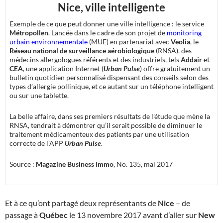
Nice, ville intelligente
Exemple de ce que peut donner une ville intelligence : le service
Métropollen
. Lancée dans le cadre de son projet de
monitoring
urbain environnementale
(MUE) en partenariat avec
Veolia
, le
Réseau national de surveillance aérobiologique
(RNSA), des
médecins allergologues référents et des industriels, tels
Addair
et
CEA
, une application Internet (
Urban Pulse
) offre gratuitement un
bulletin quotidien personnalisé dispensant des conseils selon des
types d’allergie pollinique, et ce autant sur un téléphone intelligent
ou sur une tablette.
La belle affaire, dans ses premiers résultats de l’étude que mène la
RNSA, tendrait à démontrer qu’il serait possible de diminuer le
traitement médicamenteux des patients par une utilisation
correcte de l’APP
Urban Pulse
.
Source :
Magazine Business Immo
, No. 135, mai 2017
Et à ce qu’ont partagé deux représentants de
Nice
– de
passage à
Québec
le 13 novembre 2017 avant d’aller sur
New