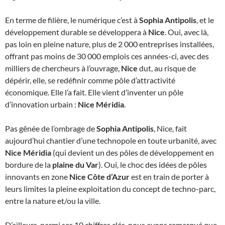
En terme de filière, le numérique c’est à
Sophia Antipolis
, et le
développement durable se développera à
Nice
. Oui, avec là,
pas loin en pleine nature, plus de 2 000 entreprises installées,
offrant pas moins de 30 000 emplois ces années-ci, avec des
milliers de chercheurs à l’ouvrage,
Nice
dut, au risque de
dépérir, elle, se redéfinir comme pôle d’attractivité
économique. Elle l’a fait. Elle vient d’inventer un pôle
d’innovation urbain :
Nice Méridia
.
Pas gênée de l’ombrage de
Sophia Antipolis
, Nice, fait
aujourd’hui chantier d’une technopole en toute urbanité, avec
Nice Méridia
(qui devient un des pôles de développement en
bordure de la
plaine du Var
). Oui, le choc des idées de pôles
innovants en zone
Nice Côte d’Azur
est en train de porter à
leurs limites la pleine exploitation du concept de techno-parc,
entre la nature et/ou la ville.
D’ailleurs, parmi ses 10 chiffres clés, nous avons remarqué que