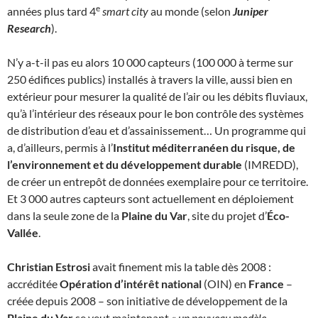
e
années plus tard 4
smart city
au monde (selon
Juniper
Research
).
N’y a-t-il pas eu alors 10 000 capteurs (100 000 à terme sur
250 édifices publics) installés à travers la ville, aussi bien en
extérieur pour mesurer la qualité de l’air ou les débits fluviaux,
qu’à l’intérieur des réseaux pour le bon contrôle des systèmes
de distribution d’eau et d’assainissement… Un programme qui
a, d’ailleurs, permis à l’
Institut méditerranéen du risque, de
l’environnement et du développement durable
(IMREDD),
de créer un entrepôt de données exemplaire pour ce territoire.
Et 3 000 autres capteurs sont actuellement en déploiement
dans la seule zone de la
Plaine du Var
, site du projet d’
Éco-
Vallée
.
Christian Estrosi
avait finement mis la table dès 2008 :
accréditée
Opération d’intérêt national
(OIN) en
France
–
créée depuis 2008 – son initiative de développement de la
Plaine du Var
se veut maintenant «
un nouveau modèle,