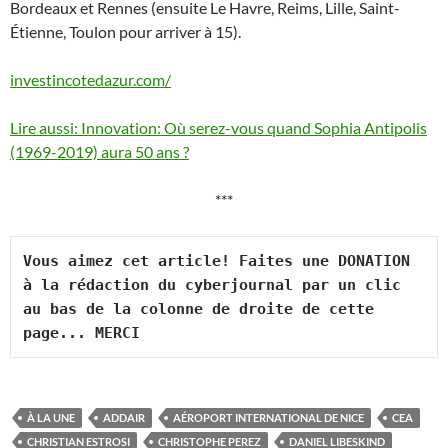
Bordeaux et Rennes (ensuite Le Havre, Reims, Lille, Saint-
Étienne, Toulon pour arriver à 15).
investincotedazur.com/
Lire aussi: Innovation: Où serez-vous quand Sophia Antipolis
(1969-2019) aura 50 ans ?
***
Vous aimez cet article! Faites une DONATION 
à la rédaction du cyberjournal par un clic 
au bas de la colonne de droite de cette 
page... MERCI
À LA UNE
ADDAIR
AÉROPORT INTERNATIONAL DE NICE
CEA
CHRISTIAN ESTROSI
CHRISTOPHE PEREZ
DANIEL LIBESKIND