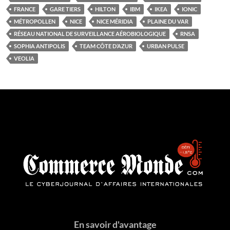
FRANCE
GARE TIERS
HILTON
IBM
IKEA
IONIC
MÉTROPOLLEN
NICE
NICE MÉRIDIA
PLAINE DU VAR
RÉSEAU NATIONAL DE SURVEILLANCE AÉROBIOLOGIQUE
RNSA
SOPHIA ANTIPOLIS
TEAM CÔTE D’AZUR
URBAN PULSE
VEOLIA
En savoir d'avantage