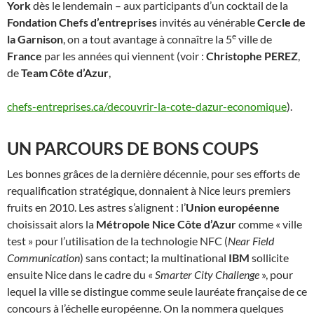
York
dès le lendemain – aux participants d’un cocktail de la
Fondation Chefs d’entreprises
invités au vénérable
Cercle de
e
la Garnison
, on a tout avantage à connaître la 5
ville de
France
par les années qui viennent (voir :
Christophe PEREZ
,
de
Team Côte d’Azur
,
chefs-entreprises.ca/decouvrir-la-cote-dazur-economique
).
UN PARCOURS DE BONS COUPS
Les bonnes grâces de la dernière décennie, pour ses efforts de
requalification stratégique, donnaient à Nice leurs premiers
fruits en 2010. Les astres s’alignent : l’
Union européenne
choisissait alors la
Métropole Nice Côte d’Azur
comme « ville
test » pour l’utilisation de la technologie NFC (
Near Field
Communication
) sans contact; la multinational
IBM
sollicite
ensuite Nice dans le cadre du «
Smarter City Challenge
», pour
lequel la ville se distingue comme seule lauréate française de ce
concours à l’échelle européenne. On la nommera quelques