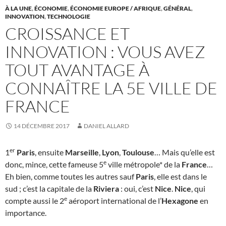
À LA UNE
,
ÉCONOMIE
,
ÉCONOMIE EUROPE / AFRIQUE
,
GÉNÉRAL
,
INNOVATION
,
TECHNOLOGIE
CROISSANCE ET
INNOVATION : VOUS AVEZ
TOUT AVANTAGE À
CONNAÎTRE LA 5E VILLE DE
FRANCE
14 DÉCEMBRE 2017
DANIEL ALLARD
er
1
Paris
, ensuite
Marseille
,
Lyon
,
Toulouse
… Mais qu’elle est
e
donc, mince, cette fameuse 5
ville métropole* de la
France
…
Eh bien, comme toutes les autres sauf
Paris
, elle est dans le
sud ; c’est la capitale de la
Riviera
: oui, c’est
Nice
.
Nice
, qui
e
compte aussi le 2
aéroport international de l’
Hexagone
en
importance.