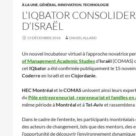
À LA UNE
,
GÉNÉRAL
,
INNOVATION
,
TECHNOLOGIE
L’IQBATOR CONSOLIDER
D’ISRAËL
15 DÉCEMBRE 2016
DANIEL ALLARD
Un nouvel incubateur virtuel à l’approche novatrice p
of Management Academic Studies
d’
Israël
(COMAS) de t
cet
IQbator
a été confirmée publiquement le 15 novembr
Coderre
en Israël et en
Cisjordanie
.
HEC Montréal
et le
COMAS
unissent ainsi leurs exper
du
Pôle entrepreneuriat, repreneuriat et familles en 
même période à
Montréal
et à
Tel-Aviv
et rassemblera 
Dans le cadre de l’entente, les participants montréalais d
des acteurs de changement, tels que des mentors, des en
l’opportunité de découvrir l’environnement dynamique 