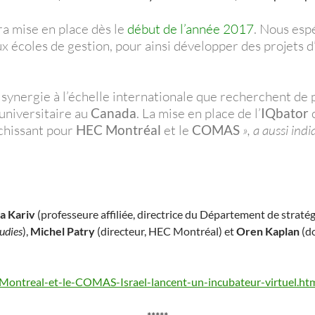
a mise en place dès le
début de l’année 2017
. Nous esp
ux écoles de gestion, pour ainsi développer des projets 
a synergie à l’échelle internationale que recherchent de
universitaire au
Canada
. La mise en place de l’
IQbator
c
chissant pour
HEC Montréal
et le
COMAS
», a aussi ind
a Kariv
(professeure affiliée, directrice du Département de straté
udies
),
Michel Patry
(directeur, HEC Montréal) et
Oren Kaplan
(d
ontreal-et-le-COMAS-Israel-lancent-un-incubateur-virtuel.ht