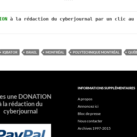
*****
ION
 à la rédaction du cyberjournal par un clic au 
IQBATOR
ISRAEL
MONTRÉAL
POLYTECHNIQUE MONTRÉAL
QUÉB
INFORMATIONS SUPPLÉMENTAIRES
tes une DONATION
A propos
à la rédaction du
Annoncez ici
cyberjournal
Bloc de presse
Nous contacter
Archives 1997-2015