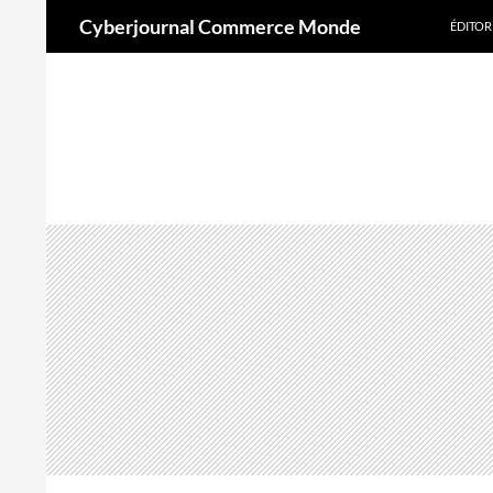
Aller
Recherche
Cyberjournal Commerce Monde
ÉDITOR
au
contenu
A