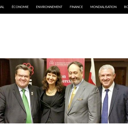
IAL
ÉCONOMIE
ENVIRONNEMENT
FINANCE
MONDIALISATION
B
rchives par mot-clé : IQbator