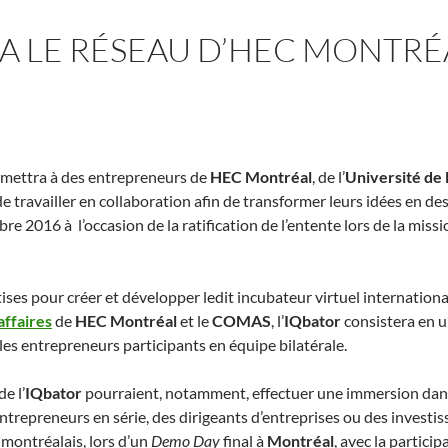
A LE RÉSEAU D’HEC MONTRÉ
ermettra à des entrepreneurs de
HEC Montréal
, de l’
Université de
ravailler en collaboration afin de transformer leurs idées en des p
e 2016 à l’occasion de la ratification de l’entente lors de la mi
tises pour créer et développer ledit incubateur virtuel internatio
affaires
de
HEC Montréal
et le
COMAS
, l’
IQbator
consistera en 
les entrepreneurs participants en équipe bilatérale.
e l’
IQbator
pourraient, notamment, effectuer une immersion dans 
trepreneurs en série, des dirigeants d’entreprises ou des investis
montréalais, lors d’un
Demo Day
final à
Montréal
, avec la partic