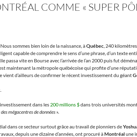
RÉAL COMME « SUPER PÔLE
le ! Nous sommes bien loin de la naissance, à
Québec
, 240 kilomètres 
ntelligent capable de comprendre le sens d’une phrase, d’un texte ent
lle passa vite en Bourse avec l’arrivée de l’an 2000 puis fut démén
C’est maintenant la métropole québécoise qui profite d’une réputat
que vient d’ailleurs de confirmer le récent investissement du géant
G
.
nvestissement dans les
200 millions $
dans trois universités mont
 et des mégacentres de données
».
ial dans ce secteur surtout grâce au travail de pionniers de
Yoshu
 travaux, depuis une dizaine d’années, ont procuré à
Montréal
une i