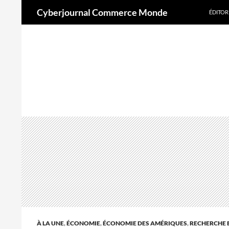
Aller
Recherche
Cyberjournal Commerce Monde
ÉDITOR
au
contenu
A
d
À LA UNE
,
ÉCONOMIE
,
ÉCONOMIE DES AMÉRIQUES
,
RECHERCHE 