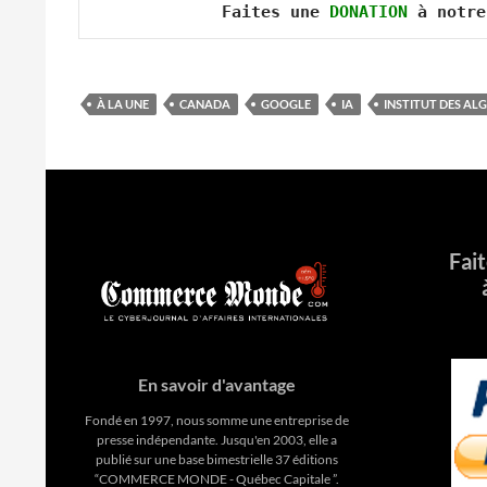
Faites une 
DONATION
 à notre
À LA UNE
CANADA
GOOGLE
IA
INSTITUT DES AL
Fai
En savoir d'avantage
Fondé en 1997, nous somme une entreprise de
presse indépendante. Jusqu'en 2003, elle a
publié sur une base bimestrielle 37 éditions
“COMMERCE MONDE - Québec Capitale ”.