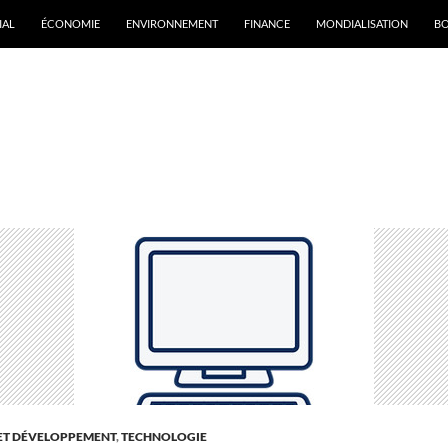
IAL
ÉCONOMIE
ENVIRONNEMENT
FINANCE
MONDIALISATION
B
rchives par mot-clé : Institut des algorithmes d’apprentissage
e Montréal
ET DÉVELOPPEMENT
,
TECHNOLOGIE