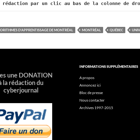
 rédaction par un clic au bas de la colonne de dr
GORITHMES D'APPRENTISSAGE DE MONTRÉAL
MONTRÉAL
QUÉBEC
UNIV
INFORMATIONS SUPPLÉMENTAIRES
tes une DONATION
A propos
à la rédaction du
Annoncez ici
cyberjournal
Bloc de presse
Nous contacter
Archives 1997-2015