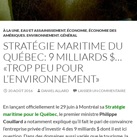
À LA UNE
,
EAU ET ASSAINISSEMENT
,
ÉCONOMIE
,
ÉCONOMIE DES
AMÉRIQUES
,
ENVIRONNEMENT
,
GÉNÉRAL
STRATÉGIE MARITIME DU
QUÉBEC: 9 MILLIARDS $…
«TROP PEU POUR
L’ENVIRONNEMENT»
20 AOÛT 2016
DANIEL ALLARD
LAISSER UN COMMENTAIRE
En lançant officiellement le 29 juin à Montréal sa
Stratégie
maritime pour le Québec
, le premier ministre
Philippe
Couillard
a notamment expliqué qu’il fait le pari de convaincre
l’entreprise privée d’investir 4 des 9 milliards $ dont il est ici
question. Dans des domaines aussi variés que le tourisme, la