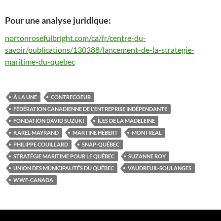
Pour une analyse juridique:
nortonrosefulbright.com/ca/fr/centre-du-
savoir/publications/130388/lancement-de-la-strategie-
maritime-du-quebec
À LA UNE
CONTRECOEUR
FÉDÉRATION CANADIENNE DE L'ENTREPRISE INDÉPENDANTE
FONDATION DAVID SUZUKI
ÎLES DE LA MADELEINE
KAREL MAYRAND
MARTINE HÉBERT
MONTRÉAL
PHILIPPE COUILLARD
SNAP-QUÉBEC
STRATÉGIE MARITIME POUR LE QUÉBEC
SUZANNE ROY
UNION DES MUNICIPALITÉS DU QUÉBEC
VAUDREUIL-SOULANGES
WWF-CANADA