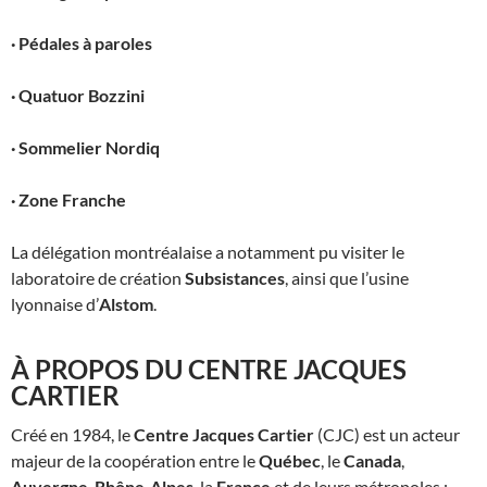
·
Pédales à paroles
·
Quatuor Bozzini
·
Sommelier Nordiq
·
Zone Franche
La délégation montréalaise a notamment pu visiter le
laboratoire de création
Subsistances
, ainsi que l’usine
lyonnaise d’
Alstom
.
À PROPOS DU CENTRE JACQUES
CARTIER
Créé en 1984, le
Centre Jacques Cartier
(CJC) est un acteur
majeur de la coopération entre le
Québec
, le
Canada
,
Auvergne-Rhône-Alpes
, la
France
et de leurs métropoles :