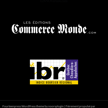
Fourteenpress WordPress theme by
noorsplugin
|
Fièrement propulsé par