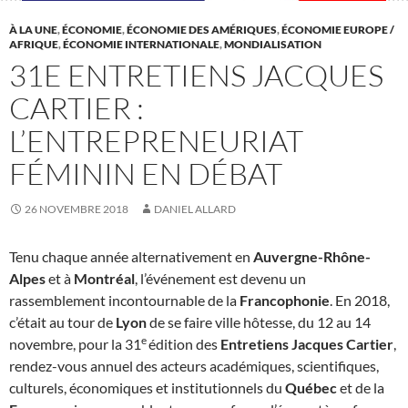
À LA UNE
,
ÉCONOMIE
,
ÉCONOMIE DES AMÉRIQUES
,
ÉCONOMIE EUROPE /
AFRIQUE
,
ÉCONOMIE INTERNATIONALE
,
MONDIALISATION
31E ENTRETIENS JACQUES
CARTIER :
L’ENTREPRENEURIAT
FÉMININ EN DÉBAT
26 NOVEMBRE 2018
DANIEL ALLARD
Tenu chaque année alternativement en
Auvergne-Rhône-
Alpes
et à
Montréal
, l’événement est devenu un
rassemblement incontournable de la
Francophonie
. En 2018,
c’était au tour de
Lyon
de se faire ville hôtesse, du 12 au 14
e
novembre, pour la 31
édition des
Entretiens Jacques Cartier
,
rendez-vous annuel des acteurs académiques, scientifiques,
culturels, économiques et institutionnels du
Québec
et de la