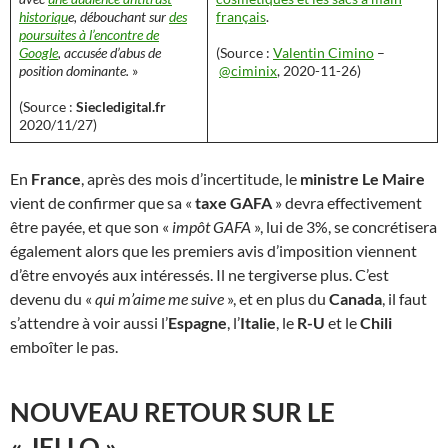
historiqu
e, débouchant sur
des
français
.
poursuites à l’encontre de
Google
, accusée d’abus de
(Source :
Valentin Cimino
–
position dominante.
»
@ciminix
, 2020-11-26)
(Source :
Siecledigital.fr
2020/11/27)
En
France
, après des mois d’incertitude, le
ministre Le Maire
vient de confirmer que sa «
taxe GAFA
» devra effectivement
être payée, et que son «
impôt GAFA
», lui de 3%, se concrétisera
également alors que les premiers avis d’imposition viennent
d’être envoyés aux intéressés. Il ne tergiverse plus. C’est
devenu du «
qui m’aime me suive
», et en plus du
Canada
, il faut
s’attendre à voir aussi l’
Espagne
, l’
Italie
, le
R-U
et le
Chili
emboîter le pas.
NOUVEAU RETOUR SUR LE
« JELLO »