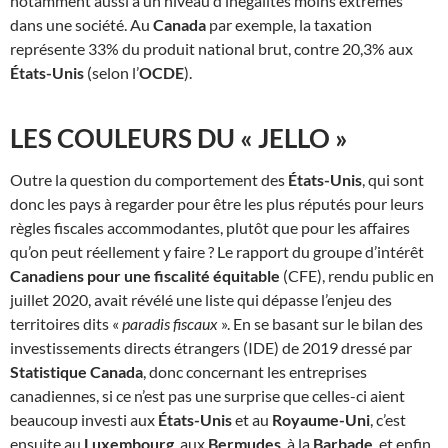
notamment aussi à un niveau d’inégalités moins extrêmes
dans une société. Au
Canada
par exemple, la taxation
représente 33% du produit national brut, contre 20,3% aux
États-Unis
(selon l’
OCDE
).
LES COULEURS DU « JELLO »
Outre la question du comportement des
États-Unis
, qui sont
donc les pays à regarder pour être les plus réputés pour leurs
règles fiscales accommodantes, plutôt que pour les affaires
qu’on peut réellement y faire ? Le rapport du groupe d’intérêt
Canadiens pour une fiscalité équitable
(CFE), rendu public en
juillet 2020, avait révélé une liste qui dépasse l’enjeu des
territoires dits «
paradis fiscaux
». En se basant sur le bilan des
investissements directs étrangers (IDE) de 2019 dressé par
Statistique Canada
, donc concernant les entreprises
canadiennes, si ce n’est pas une surprise que celles-ci aient
beaucoup investi aux
États-Unis
et au
Royaume-Uni
, c’est
ensuite au
Luxembourg
, aux
Bermudes
, à la
Barbade
, et enfin