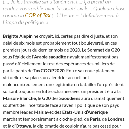
(…) Je les travaille simultanément (…) Ça prend un
rendez-vous public avec la société civile… Quelque chose
comme la
COP of Tax
(…) L’heure est définitivement à
l’étape du politique. »
Brigitte Alepin
ne croyait, ici, certes pas dire ci juste, et son
délai de six mois est probablement tout bouleversé, en ces
premiers jours du dernier mois de 2020. Le
Sommet du G20
sous l’égide de l’
Arabie saoudite
n’avait manifestement pas
passé officiellement le test des espérances des milliers de
participants de
TaxCOOP2020
. Entre sa tenue platement
virtuelle et sa place au calendrier accueillant
malencontreusement une légitimité en bataille d’un président
sortant toujours en lutte acharnée avec un président élu à la
Maison-Blanche
, le
G20
des
Saoudiens
aura dramatiquement
souffert de l’incertitude face à l’avenir politique de son pays
membre leader. Mais avec des
États-Unis d’Amérique
marchant temporairement à cloche-pied, de
Paris
, de
Londres
,
et là d’
Ottawa
, la diplomatie de couloir n’aura pas cessé pour