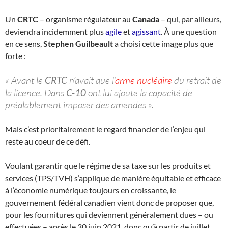
Un
CRTC
– organisme régulateur au
Canada
– qui, par ailleurs,
deviendra incidemment plus
agile
et
agissant
. À une question
en ce sens,
Stephen Guilbeault
a choisi cette image plus que
forte :
« Avant le
CRTC
n’avait que l’
arme nucléaire
du retrait de
la licence. Dans
C-10
ont lui ajoute la capacité de
préalablement imposer des amendes ».
Mais c’est prioritairement le regard financier de l’enjeu qui
reste au coeur de ce défi.
Voulant garantir que le régime de sa taxe sur les produits et
services (TPS/TVH) s’applique de manière équitable et efficace
à l’économie numérique toujours en croissante, le
gouvernement fédéral canadien vient donc de proposer que,
pour les fournitures qui deviennent généralement dues – ou
effectuées – après le 30 juin 2021, donc qu’à partir de juillet