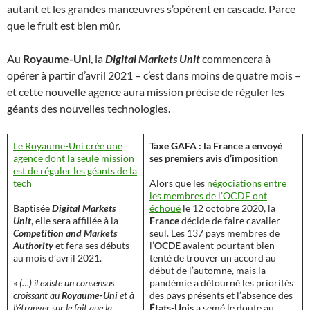
autant et les grandes manœuvres s’opèrent en cascade. Parce
que le fruit est bien mûr.
Au
Royaume-Uni
, la
Digital Markets Unit
commencera à
opérer à partir d’avril 2021 – c’est dans moins de quatre mois –
et cette nouvelle agence aura mission précise de réguler les
géants des nouvelles technologies.
Le Royaume-Uni crée une
Taxe GAFA : la France a envoyé
agence dont la seule mission
ses premiers avis d’imposition
est de réguler les géants de la
tech
Alors que les
négociations entre
les membres de l’OCDE ont
Baptisée
Digital Markets
échoué
le 12 octobre 2020, la
Unit
, elle sera affiliée à la
France
décide de faire cavalier
Competition and Markets
seul. Les 137 pays membres de
Authority
et fera ses débuts
l’
OCDE
avaient pourtant bien
au mois d’avril 2021.
tenté de trouver un accord au
début de l’automne, mais la
«
(…) il existe un consensus
pandémie a détourné les priorités
croissant au
Royaume-Uni
et à
des pays présents et l’absence des
l’étranger sur le fait que la
États-Unis
a semé le doute au