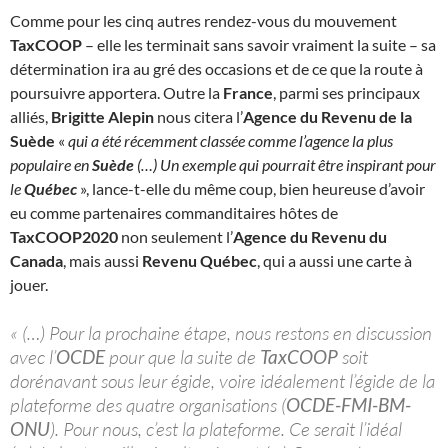
Comme pour les cinq autres rendez-vous du mouvement
TaxCOOP
– elle les terminait sans savoir vraiment la suite – sa
détermination ira au gré des occasions et de ce que la route à
poursuivre apportera. Outre la
France
, parmi ses principaux
alliés,
Brigitte Alepin
nous citera l’
Agence du Revenu de la
Suède
«
qui a été récemment classée comme l’agence la plus
populaire en
Suède
(…) Un exemple qui pourrait être inspirant pour
le
Québec
», lance-t-elle du même coup, bien heureuse d’avoir
eu comme partenaires commanditaires hôtes de
TaxCOOP2020
non seulement l’
Agence du Revenu du
Canada
, mais aussi
Revenu Québec
, qui a aussi une carte à
jouer.
« (…) Pour la prochaine étape, nous restons en discussion
avec l’
OCDE
pour que la suite de
TaxCOOP
soit
dorénavant sous leur égide, voire idéalement l’égide de la
plateforme des quatre organisations (
OCDE-FMI-BM-
ONU
). Pour nous, c’est la plateforme. Ce serait l’idéal