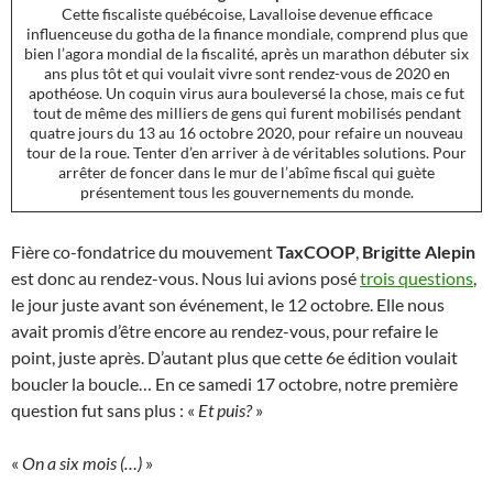
Cette fiscaliste québécoise, Lavalloise devenue efficace
influenceuse du gotha de la finance mondiale, comprend plus que
bien l’agora mondial de la fiscalité, après un marathon débuter six
ans plus tôt et qui voulait vivre sont rendez-vous de 2020 en
apothéose. Un coquin virus aura bouleversé la chose, mais ce fut
tout de même des milliers de gens qui furent mobilisés pendant
quatre jours du 13 au 16 octobre 2020, pour refaire un nouveau
tour de la roue. Tenter d’en arriver à de véritables solutions. Pour
arrêter de foncer dans le mur de l’abîme fiscal qui guète
présentement tous les gouvernements du monde.
Fière co-fondatrice du mouvement
TaxCOOP
,
Brigitte Alepin
est donc au rendez-vous. Nous lui avions posé
trois questions
,
le jour juste avant son événement, le 12 octobre. Elle nous
avait promis d’être encore au rendez-vous, pour refaire le
point, juste après. D’autant plus que cette 6e édition voulait
boucler la boucle… En ce samedi 17 octobre, notre première
question fut sans plus : «
Et puis?
»
«
On a six mois (…)
»