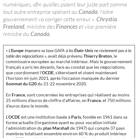
numériques, afin qu’elles paient leur juste part comme
tout autre entreprise opérant au
Canada
. Notre
gouvernement va corriger cette erreur ».
Chrystia
Freeland
, ministre des
Finances
et vice-première
ministre du
Canada
.
«
L’
Europe
imposera sa taxe GAFA si les
États-Unis
ne reviennent pas à la
table des négociations
», avait déjà prévenu
Thierry Breton
, le
commissaire européen au marché intérieur. Mais le gouvernement
français a pris les devants, face au constat que les négociations,
que coordonnent l’
OCDE
, s’éternisent et visent maintenant
l’horizon mi-juin 2021, après l’occasion manquée du dernier
Sommet du G20
du 21-22 novembre 2020.
En
France
, sont concernées les entreprises qui réalisent au moins
25 millions d’euros de chiffre d’affaires, en
France
, et 750 millions
d’euros dans le monde.
L’
OCDE
est une institution basée à
Paris
, fondée en 1961 dans sa
forme actuelle (l’organisme ayant eu pour vocation initiale
l’administration du
plan Marshall
de 1947) qui compte 37 pays
membres totalisant ensemble environ 60 % du produit intérieur