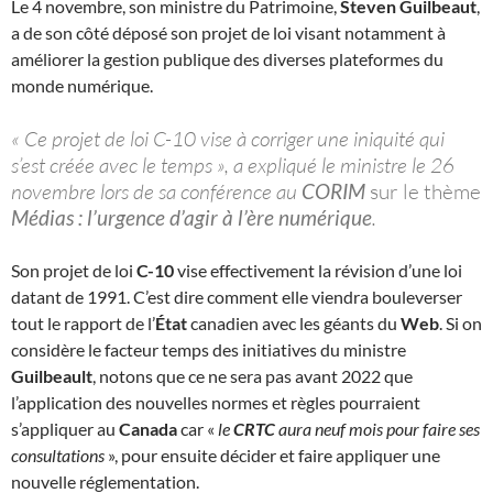
Le 4 novembre, son ministre du Patrimoine,
Steven Guilbeaut
,
a de son côté déposé son projet de loi visant notamment à
améliorer la gestion publique des diverses plateformes du
monde numérique.
« Ce projet de loi C-10 vise à corriger une iniquité qui
s’est créée avec le temps », a expliqué le ministre le 26
novembre lors de sa conférence au
CORIM
sur le thème
Médias : l’urgence d’agir à l’ère numérique
.
Son projet de loi
C-10
vise effectivement la révision d’une loi
datant de 1991. C’est dire comment elle viendra bouleverser
tout le rapport de l’
État
canadien avec les géants du
Web
. Si on
considère le facteur temps des initiatives du ministre
Guilbeault
, notons que ce ne sera pas avant 2022 que
l’application des nouvelles normes et règles pourraient
s’appliquer au
Canada
car «
le
CRTC
aura neuf mois pour faire ses
consultations
», pour ensuite décider et faire appliquer une
nouvelle réglementation.