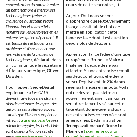
concentration du pouvoir entre
cours de cette rencontre (…)
un petit nombre d’entreprises
technologiques freine la
Aujourd’hui nous venons
croissance du secteur, réduit
d’apprendre que le gouvernement
l’innovation et a des effets
français avait fait le choix de
négatifs sur les personnes et les
mettre en application cette
entreprises qui en dépendent. Il
fameuse taxe dont il est question
est temps de s’attaquer à ce
depuis plus de deux ans.
problème et d’enclencher une
nouvelle ère de la croissance
Après avoir lancé l’idée d’une taxe
technologique
», déclarait dans
européenne,
Bruno Le Maire
a
un communiqué le secrétaire
finalement décidé de ne pas
d’État au Numérique,
Oliver
attendre. Si une entreprise remplit
Dowden
.
ses deux conditions, elle devra
verser l’équivalent de
3% de ses
Pour rappel,
SiècleDigital
revenus français en impôts
. Voilà
expliquant : «
Les GAFA
qui ne devrait pas plaire au
doivent faire face à de plus en
gouvernement américain qui se
plus de méfiance de la part des
sent directement visé par cette
autorités dans plusieurs pays.
taxe étant donné que la plupart
Tandis que l’Union européenne
des entreprises concernées sont
réfléchit
à une nouvelle loi
pour
américaines. L’administration
mieux les réguler, les États-Unis
Trump
avait menacé
Bruno Le
sont passés à l’action cet été
Maire
de
taxer les produits
avec
une audience antitrust
cosmétiques et les sacs à main