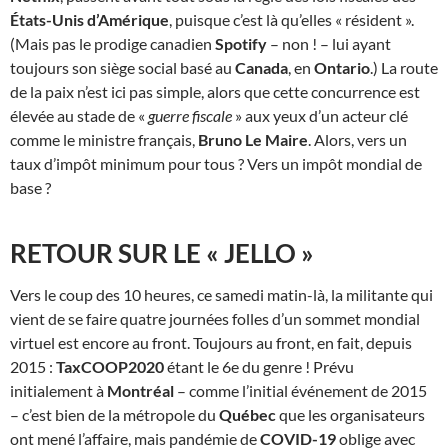
États-Unis d’Amérique
, puisque c’est là qu’elles « résident ».
(Mais pas le prodige canadien
Spotify
– non ! – lui ayant
toujours son siège social basé au
Canada
, en
Ontario
.) La route
de la paix n’est ici pas simple, alors que cette concurrence est
élevée au stade de «
guerre fiscale
» aux yeux d’un acteur clé
comme le ministre français,
Bruno Le Maire
. Alors, vers un
taux d’impôt minimum pour tous ? Vers un impôt mondial de
base ?
RETOUR SUR LE « JELLO »
Vers le coup des 10 heures, ce samedi matin-là, la militante qui
vient de se faire quatre journées folles d’un sommet mondial
virtuel est encore au front. Toujours au front, en fait, depuis
2015 :
TaxCOOP2020
étant le 6e du genre ! Prévu
initialement à
Montréal
– comme l’initial événement de 2015
– c’est bien de la métropole du
Québec
que les organisateurs
ont mené l’affaire, mais pandémie de
COVID-19
oblige avec