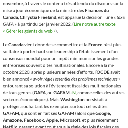
novembre, à travers le contenu très attendu du discours sur la
mise à jour économique de la ministre des
Finances du
Canada
,
Chrystia Freeland
, est apparue la décision : une «
taxe
GAFA
» à partir du 1er janvier 2022. (
Lire notre autre texte
« Gérer les géants du web »
).
Le
Canada
vient donc de se commettre et la
France
n’est plus
solitaire à porter haut son leadership à l’établissement d’un
consensus mondial pour un impôt minimum sur les grandes
entreprises souvent dites multinationales. Encore à la mi-
octobre 2020, après plusieurs années d’efforts, l’
OCDE
avait
bien annoncé «
avoir réglé l’essentiel des problèmes techniques
»
entourant sa solution à l’évitement fiscal des multinationales
de tous genres (
GAFA
, ou
GAFAM
+
N
, comme celles des autres
secteurs économiques). Mais
Washington
persistait à
protéger, souhaitant les exempter, surtout celles dites
GAFAM
, qui sont en fait ses
GAFAM
(alors que
Google,
Amazone, Facebook, Apple, Microsoft
, et plus récemment
Netflix
, passent avant tout sous la règle des lois fiscales des