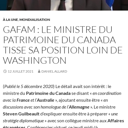
À LA UNE
,
MONDIALISATION
GAFAM : LE MINISTRE DU
PATRIMOINE DU CANADA
TISSE SA POSITION LOIN DE
WASHINGTON
12 JUILLET 2021
DANIEL ALLARD
(
Publié le 5 décembre 2020
) Le détail avait son intérêt : le
ministre du
Patrimoine du Canada
se disant «
en coordination
avec la
France
et l’
Australie
», ajoutant ensuite être «
en
discussions avec son homologue de l’
Allemagne
». Le ministre
Steven Guilbeault
d’expliquer ensuite être à préparer «
une
stratégie diplomatique
» avec son collègue ministre aux
Affaires
étrangères
. Conférencier virtuel, ce jeudi midi-là