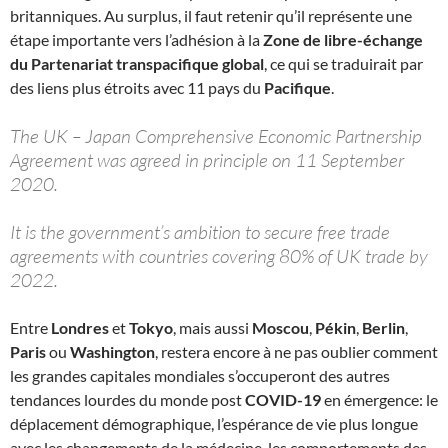
britanniques. Au surplus, il faut retenir qu’il représente une
étape importante vers l’adhésion à la
Zone de libre-échange
du Partenariat transpacifique global
, ce qui se traduirait par
des liens plus étroits avec 11 pays du
Pacifique
.
The UK – Japan Comprehensive Economic Partnership
Agreement was agreed in principle on 11 September
2020.
It is the government’s ambition to secure free trade
agreements with countries covering 80% of UK trade by
2022.
Entre
Londres
et
Tokyo
, mais aussi
Moscou
,
Pékin
,
Berlin
,
Paris
ou
Washington
, restera encore à ne pas oublier comment
les grandes capitales mondiales s’occuperont des autres
tendances lourdes du monde post
COVID-19
en émergence: le
déplacement démographique, l’espérance de vie plus longue
avec les changements de la médecine, les comportements des