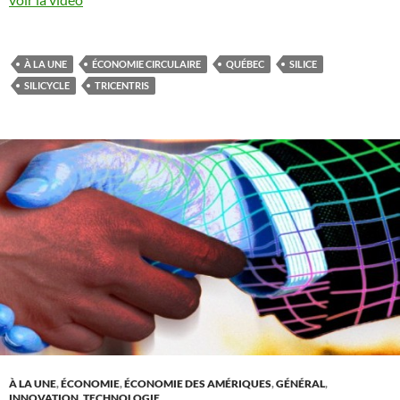
À LA UNE
ÉCONOMIE CIRCULAIRE
QUÉBEC
SILICE
SILICYCLE
TRICENTRIS
À LA UNE
,
ÉCONOMIE
,
ÉCONOMIE DES AMÉRIQUES
,
GÉNÉRAL
,
INNOVATION
,
TECHNOLOGIE