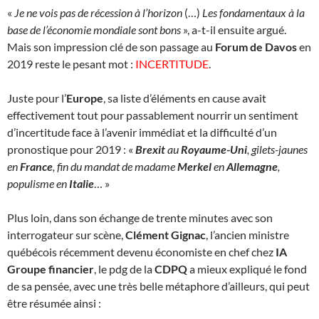
«
Je ne vois pas de récession à l’horizon
(…)
Les fondamentaux à la
base de l’économie mondiale sont bons
», a-t-il ensuite argué.
Mais son impression clé de son passage au
Forum de Davos
en
2019 reste le pesant mot :
INCERTITUDE
.
Juste pour l’
Europe
, sa liste d’éléments en cause avait
effectivement tout pour passablement nourrir un sentiment
d’incertitude face à l’avenir immédiat et la difficulté d’un
pronostique pour 2019 : «
Brexit
au
Royaume-Uni
, gilets-jaunes
en
France
, fin du mandat de madame
Merkel
en
Allemagne
,
populisme en
Italie
… »
Plus loin, dans son échange de trente minutes avec son
interrogateur sur scène,
Clément Gignac
, l’ancien ministre
québécois récemment devenu économiste en chef chez
IA
Groupe financier
, le pdg de la
CDPQ
a mieux expliqué le fond
de sa pensée, avec une très belle métaphore d’ailleurs, qui peut
être résumée ainsi :