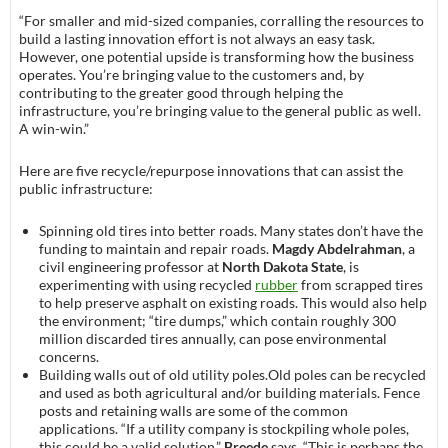
“For smaller and mid-sized companies, corralling the resources to
build a lasting innovation effort is not always an easy task.
However, one potential upside is transforming how the business
operates. You’re bringing value to the customers and, by
contributing to the greater good through helping the
infrastructure, you’re bringing value to the general public as well.
A win-win.”
Here are five recycle/repurpose innovations that can assist the
public infrastructure:
Spinning old tires into better roads. Many states don’t have the
funding to maintain and repair roads.
Magdy Abdelrahman
, a
civil engineering professor at
North Dakota State
, is
experimenting with using recycled
rubber
from scrapped tires
to help preserve asphalt on existing roads. This would also help
the environment; “tire dumps,” which contain roughly 300
million discarded tires annually, can pose environmental
concerns.
Building walls out of old utility poles.Old poles can be recycled
and used as both agricultural and/or building materials. Fence
posts and retaining walls are some of the common
applications. “If a utility company is stockpiling whole poles,
this could be a valid solution,”
Breede
says. “This is perhaps the