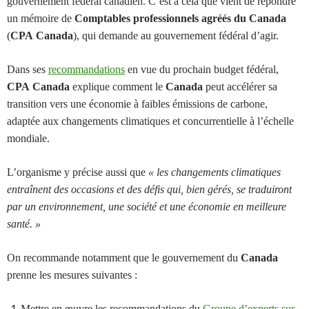
gouvernement fédéral canadien. C’est à cela que vient de répondre
un mémoire de
Comptables professionnels agréés du Canada
(
CPA Canada
), qui demande au gouvernement fédéral d’agir.
Dans ses
recommandations
en vue du prochain budget fédéral,
CPA Canada
explique comment le
Canada
peut accélérer sa
transition vers une économie à faibles émissions de carbone,
adaptée aux changements climatiques et concurrentielle à l’échelle
mondiale.
L’organisme y précise aussi que
« les changements climatiques
entraînent des occasions et des défis qui, bien gérés, se traduiront
par un environnement, une société et une économie en meilleure
santé. »
On recommande notamment que le gouvernement du
Canada
prenne les mesures suivantes :
Mettre en œuvre les recommandations du
Groupe d’experts sur