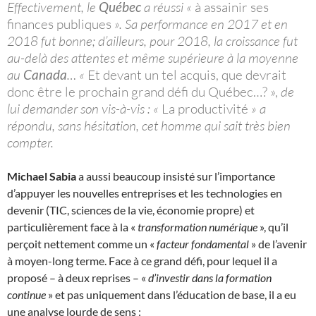
Effectivement, le
Québec
a réussi «
à assainir ses
finances publiques
». Sa performance en 2017 et en
2018 fut bonne; d’ailleurs, pour 2018, la croissance fut
au-delà des attentes et même supérieure à la moyenne
au
Canada
… «
Et devant un tel acquis, que devrait
donc être le prochain grand défi du Québec…? »,
de
lui demander son vis-à-vis : «
La productivité
» a
répondu, sans hésitation, cet homme qui sait très bien
compter.
Michael Sabia
a aussi beaucoup insisté sur l’importance
d’appuyer les nouvelles entreprises et les technologies en
devenir (TIC, sciences de la vie, économie propre) et
particulièrement face à la «
transformation numérique
», qu’il
perçoit nettement comme un «
facteur fondamental
» de l’avenir
à moyen-long terme. Face à ce grand défi, pour lequel il a
proposé – à deux reprises – «
d’investir dans la formation
continue
» et pas uniquement dans l’éducation de base, il a eu
une analyse lourde de sens :