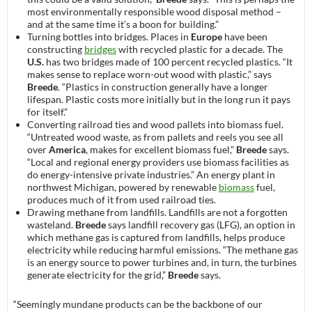
most environmentally responsible wood disposal method –
and at the same time it’s a boon for building.”
Turning bottles into bridges. Places in
Europe
have been
constructing
bridges
with recycled plastic for a decade. The
U.S.
has two bridges made of 100 percent recycled plastics. “It
makes sense to replace worn-out wood with plastic,” says
Breede
. “Plastics in construction generally have a longer
lifespan. Plastic costs more initially but in the long run it pays
for itself.”
Converting railroad ties and wood pallets into biomass fuel.
“Untreated wood waste, as from pallets and reels you see all
over
America
, makes for excellent biomass fuel,”
Breede
says.
“Local and regional energy providers use biomass facilities as
do energy-intensive private industries.” An energy plant in
northwest Michigan, powered by renewable
biomass
fuel,
produces much of it from used railroad ties.
Drawing methane from landfills. Landfills are not a forgotten
wasteland.
Breede
says landfill recovery gas (LFG), an option in
which methane gas is captured from landfills, helps produce
electricity while reducing harmful emissions. “The methane gas
is an energy source to power turbines and, in turn, the turbines
generate electricity for the grid,”
Breede
says.
“Seemingly mundane products can be the backbone of our