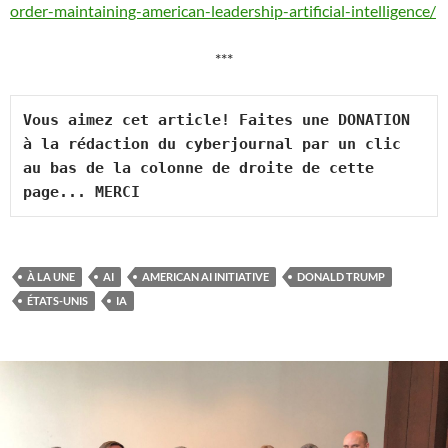
order-maintaining-american-leadership-artificial-intelligence/
***
Vous aimez cet article! Faites une DONATION 
à la rédaction du cyberjournal par un clic 
au bas de la colonne de droite de cette 
page... MERCI
À LA UNE
AI
AMERICAN AI INITIATIVE
DONALD TRUMP
ÉTATS-UNIS
IA